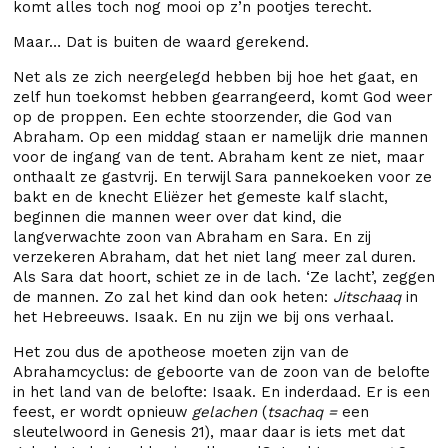
komt alles toch nog mooi op z’n pootjes terecht.
Maar… Dat is buiten de waard gerekend.
Net als ze zich neergelegd hebben bij hoe het gaat, en
zelf hun toekomst hebben gearrangeerd, komt God weer
op de proppen. Een echte stoorzender, die God van
Abraham. Op een middag staan er namelijk drie mannen
voor de ingang van de tent. Abraham kent ze niet, maar
onthaalt ze gastvrij. En terwijl Sara pannekoeken voor ze
bakt en de knecht Eliëzer het gemeste kalf slacht,
beginnen die mannen weer over dat kind, die
langverwachte zoon van Abraham en Sara. En zij
verzekeren Abraham, dat het niet lang meer zal duren.
Als Sara dat hoort, schiet ze in de lach. ‘Ze lacht’, zeggen
de mannen. Zo zal het kind dan ook heten:
Jitschaaq
in
het Hebreeuws. Isaak. En nu zijn we bij ons verhaal.
Het zou dus de apotheose moeten zijn van de
Abrahamcyclus: de geboorte van de zoon van de belofte
in het land van de belofte: Isaak. En inderdaad. Er is een
feest, er wordt opnieuw
gelachen
(
tsachaq =
een
sleutelwoord in Genesis 21), maar daar is iets met dat