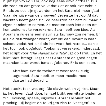
blijkt zijn vrouw, Sara, ook nog eens onvruchtbaar. Dus
die zoon en dat grote volk: dat ziet er ook niet echt in.
En als ze oud zijn geworden en het Sara niet meer gaat
‘naar de wijze van de vrouwen’, geven ze het op. Al dat
wachten heeft geen zin. Ze besluiten het heft nu maar in
eigen handen te nemen. Ze moeten toch iets doen om
hun toekomst te verzekeren. Sara heeft een idee: Als
Abraham nu eens een slavin als bijvrouw zou nemen. En
als die dan zwanger wordt, dat die dan bevalt in haar
schoot, zodat het kind als het ware het hare is… dan is
het toch ook opgelost. Toekomst verzekerd. Inderdaad:
het script voor
‘The Handmaid’s Tale’
ligt op tafel. En het
lukt: Sara brengt Hagar naar Abraham en goed negen
maanden later wordt Ismael geboren. Er is een zoon.
Abraham ziet de toekomst weer rooskleurig
tegemoet. Sara heeft er meer moeite mee
dan ze had gedacht.
Het steekt toch wel erg: Die slavin wel en zij niet. Maar
ja, het leven gaat door. Ismael blijkt een vitale jongen te
zijn, levendig, speels, eigenwijs. Abraham vindt het
prachtig. Hij begint zin te krijgen zich te ‘vestigen’. Zo