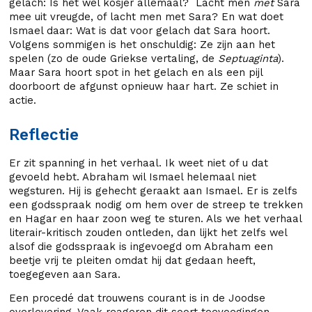
gelach: Is het wel kosjer allemaal? Lacht men
met
Sara
mee uit vreugde, of lacht men met Sara? En wat doet
Ismael daar: Wat is dat voor gelach dat Sara hoort.
Volgens sommigen is het onschuldig: Ze zijn aan het
spelen (zo de oude Griekse vertaling, de
Septuaginta
).
Maar Sara hoort spot in het gelach en als een pijl
doorboort de afgunst opnieuw haar hart. Ze schiet in
actie.
Reflectie
Er zit spanning in het verhaal. Ik weet niet of u dat
gevoeld hebt. Abraham wil Ismael helemaal niet
wegsturen. Hij is gehecht geraakt aan Ismael. Er is zelfs
een godsspraak nodig om hem over de streep te trekken
en Hagar en haar zoon weg te sturen. Als we het verhaal
literair-kritisch zouden ontleden, dan lijkt het zelfs wel
alsof die godsspraak is ingevoegd om Abraham een
beetje vrij te pleiten omdat hij dat gedaan heeft,
toegegeven aan Sara.
Een procedé dat trouwens courant is in de Joodse