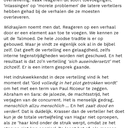
overlevering. Vaak reageren dit soort toevoegingen,
‘inlassingen’ op ‘morele problemen’ die latere vertellers
hebben gehad bij de verhalen die ze moesten
overleveren.
Midrasjiem
noemt men dat. Reageren op een verhaal
door er een element aan toe te voegen. We kennen ze
uit de Talmoed. De hele Joodse traditie is er op
gebouwd. Maar je vindt ze eigenlijk ook al in de bijbel
zelf. Dat geeft de vertelling een gelaagdheid, zelfs
interne tegenstrijdigheden worden niet geschuwd. En het
resultaat is dat zo’n vertelling
‘sich auseindersetzt’
met
zichzelf. Er is een intern gesprek gaande.
Het indrukwekkendst in deze vertelling vind ik het
moment dat ‘God
volledig in het plot getrokken
wordt’
om het met een term van Paul Ricoeur te zeggen.
Abraham en Sara: de jaloezie, de machtsstrijd, het
verjagen van de concurrent. Het is menselijk gedrag,
menschlich allzu menschlich
… En het
zaait dood en
verderf
. Dat is duidelijk. Krasser dan de verteller het doet
kun je de totale vertwijfeling van Hagar niet oproepen,
als ze ‘haar kind onder de struik werpt, omdat ze het