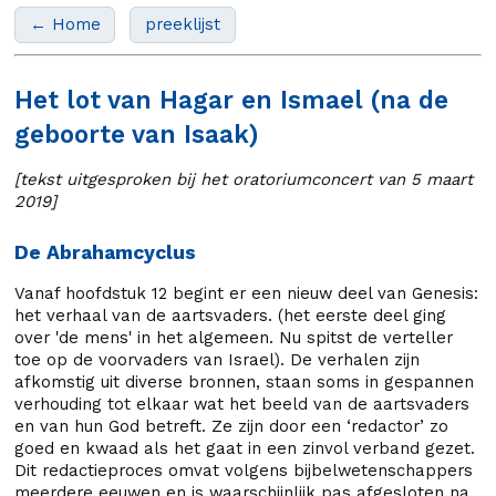
← Home
preeklijst
Het lot van Hagar en Ismael (na de
geboorte van Isaak)
[tekst uitgesproken bij het oratoriumconcert van 5 maart
2019]
De Abrahamcyclus
Vanaf hoofdstuk 12 begint er een nieuw deel van Genesis:
het verhaal van de aartsvaders. (het eerste deel ging
over 'de mens' in het algemeen. Nu spitst de verteller
toe op de voorvaders van Israel). De verhalen zijn
afkomstig uit diverse bronnen, staan soms in gespannen
verhouding tot elkaar wat het beeld van de aartsvaders
en van hun God betreft. Ze zijn door een ‘redactor’ zo
goed en kwaad als het gaat in een zinvol verband gezet.
Dit redactieproces omvat volgens bijbelwetenschappers
meerdere eeuwen en is waarschijnlijk pas afgesloten na