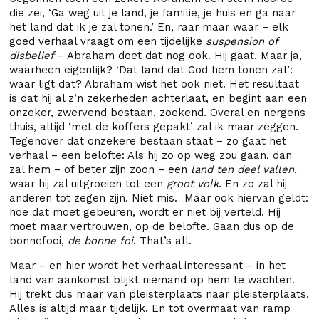
die zei, ‘Ga weg uit je land, je familie, je huis en ga naar
het land dat ik je zal tonen.’ En, raar maar waar – elk
goed verhaal vraagt om een tijdelijke
suspension of
disbelief
– Abraham doet dat nog ook. Hij gaat. Maar ja,
waarheen eigenlijk? ‘Dat land dat God hem tonen zal’:
waar ligt dat? Abraham wist het ook niet. Het resultaat
is dat hij al z’n zekerheden achterlaat, en begint aan een
onzeker, zwervend bestaan, zoekend. Overal en nergens
thuis, altijd ‘met de koffers gepakt’ zal ik maar zeggen.
Tegenover dat onzekere bestaan staat – zo gaat het
verhaal – een belofte: Als hij zo op weg zou gaan, dan
zal hem – of beter zijn zoon – een
land ten deel vallen
,
waar hij zal uitgroeien tot een
groot volk
. En zo zal hij
anderen tot zegen zijn. Niet mis. Maar ook hiervan geldt:
hoe dat moet gebeuren, wordt er niet bij verteld. Hij
moet maar vertrouwen, op de belofte. Gaan dus op de
bonnefooi,
de bonne foi
. That’s all.
Maar – en hier wordt het verhaal interessant – in het
land van aankomst blijkt niemand op hem te wachten.
Hij trekt dus maar van pleisterplaats naar pleisterplaats.
Alles is altijd maar tijdelijk. En tot overmaat van ramp