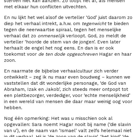
sterven niet kan aanzien’. Zo loopt het af, als mensen
met elkaar hun conflicten uitvechten.
En nu lijkt het wel alsof de verteller ‘God’ juist daarom zo
diep het verhaal intrekt, a.h.w. om
tegenwicht
te bieden
tegen die neerwaartse spiraal, tegen het menselijke
verhaal dat zo
onmenselijk
verloopt. God, zo meldt de
verteller ‘hoorde de stem van de jongen’. Even later
herhaalt de engel het nog eens. En dan is er ook
toekomst voor
de ten dode opgeschreven
Hagar en haar
zoon.
En naarmate de bijbelse verhaalcultuur zich verder
ontwikkelt – zeg ik nu maar even boudweg – kunnen we
vaststellen dat dit wonderlijke personage, ‘de God van
Abraham, Izak en Jakob’, zich steeds meer ontpopt tot
een pleitbezorger, verdediger, voor ‘echte menselijkheid’
in een wereld van mensen die daar maar weinig oog voor
hebben.
Nog één opmerking: Het was u misschien ook al
opgevallen: Sara noemt Hagar nooit bij name (‘die slavin
van u’), en de naam van ‘Ismael’ valt zelfs helemaal niet
in dit verhaal. Hij is ‘de zoon van de slavin’, ‘het kind’ ‘de