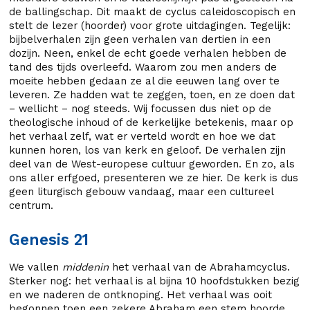
de ballingschap. Dit maakt de cyclus caleidoscopisch en
stelt de lezer (hoorder) voor grote uitdagingen. Tegelijk:
bijbelverhalen zijn geen verhalen van dertien in een
dozijn. Neen, enkel de echt goede verhalen hebben de
tand des tijds overleefd. Waarom zou men anders de
moeite hebben gedaan ze al die eeuwen lang over te
leveren. Ze hadden wat te zeggen, toen, en ze doen dat
– wellicht – nog steeds. Wij focussen dus niet op de
theologische inhoud of de kerkelijke betekenis, maar op
het verhaal zelf, wat er verteld wordt en hoe we dat
kunnen horen, los van kerk en geloof. De verhalen zijn
deel van de West-europese cultuur geworden. En zo, als
ons aller erfgoed, presenteren we ze hier. De kerk is dus
geen liturgisch gebouw vandaag, maar een cultureel
centrum.
Genesis 21
We vallen
middenin
het verhaal van de Abrahamcyclus.
Sterker nog: het verhaal is al bijna 10 hoofdstukken bezig
en we naderen de ontknoping. Het verhaal was ooit
begonnen toen een zekere Abraham een stem hoorde