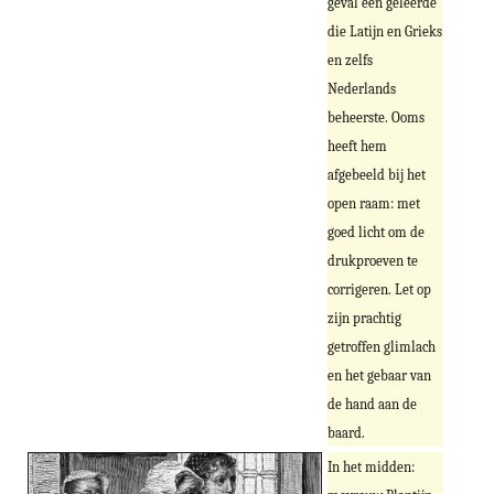
geval een geleerde
die Latijn en Grieks
en zelfs
Nederlands
beheerste. Ooms
heeft hem
afgebeeld bij het
open raam: met
goed licht om de
drukproeven te
corrigeren. Let op
zijn prachtig
getroffen glimlach
en het gebaar van
de hand aan de
baard.
In het midden: