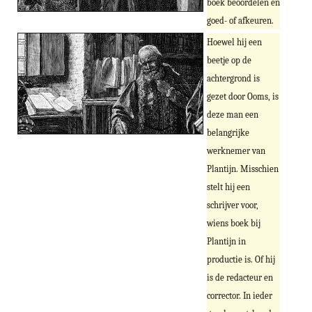
boek beoordelen en
goed- of afkeuren.
Hoewel hij een
beetje op de
achtergrond is
gezet door Ooms, is
deze man een
belangrijke
werknemer van
Plantijn. Misschien
stelt hij een
schrijver voor,
wiens boek bij
Plantijn in
productie is. Of hij
is de redacteur en
corrector. In ieder