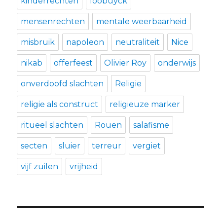
kinderrechten
loobuyck
mensenrechten
mentale weerbaarheid
misbruik
napoleon
neutraliteit
Nice
nikab
offerfeest
Olivier Roy
onderwijs
onverdoofd slachten
Religie
religie als construct
religieuze marker
ritueel slachten
Rouen
salafisme
secten
sluier
terreur
vergiet
vijf zuilen
vrijheid