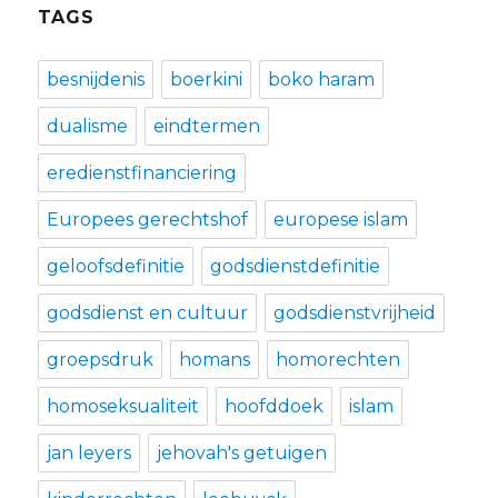
TAGS
besnijdenis
boerkini
boko haram
dualisme
eindtermen
eredienstfinanciering
Europees gerechtshof
europese islam
geloofsdefinitie
godsdienstdefinitie
godsdienst en cultuur
godsdienstvrijheid
groepsdruk
homans
homorechten
homoseksualiteit
hoofddoek
islam
jan leyers
jehovah's getuigen