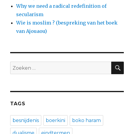
Why we need a radical redefinition of
secularism
Wie is moslim ? (bespreking van het boek
van Ajouaou)
ZO
Zoeken
naar:
TAGS
besnijdenis
boerkini
boko haram
dualisme
eindtermen