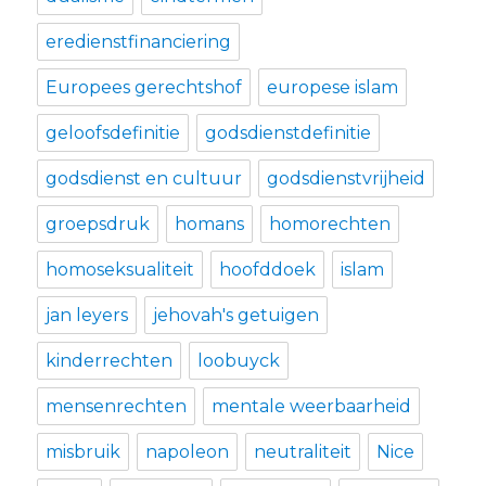
eredienstfinanciering
Europees gerechtshof
europese islam
geloofsdefinitie
godsdienstdefinitie
godsdienst en cultuur
godsdienstvrijheid
groepsdruk
homans
homorechten
homoseksualiteit
hoofddoek
islam
jan leyers
jehovah's getuigen
kinderrechten
loobuyck
mensenrechten
mentale weerbaarheid
misbruik
napoleon
neutraliteit
Nice