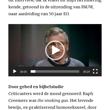
dit interview, dat ik enkel uit mijn herinnering
kende, getoond in de uitzending van PAUW,
naar aanleiding van 50 jaar EO.
Videospeler
00:00
00:24
Door gebed en bijbelstudie
Criticasters werd de mond gesnoerd: Raph
Creemers was
the smoking gun.
Het levende
bewijs, ex-praktiserend homoseksueel, door