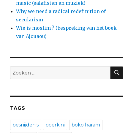
music (salafisten en muziek)
Why we need a radical redefinition of
secularism
Wie is moslim ? (bespreking van het boek
van Ajouaou)
ZO
Zoeken
naar:
TAGS
besnijdenis
boerkini
boko haram