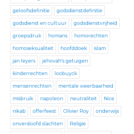
geloofsdefinitie
godsdienstdefinitie
godsdienst en cultuur
godsdienstvrijheid
groepsdruk
homans
homorechten
homoseksualiteit
hoofddoek
islam
jan leyers
jehovah's getuigen
kinderrechten
loobuyck
mensenrechten
mentale weerbaarheid
misbruik
napoleon
neutraliteit
Nice
nikab
offerfeest
Olivier Roy
onderwijs
onverdoofd slachten
Religie