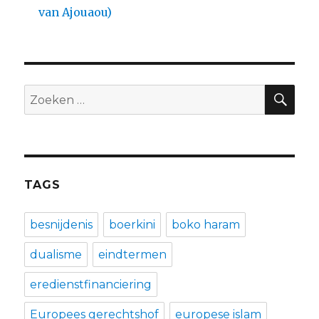
van Ajouaou)
ZO
Zoeken
naar:
TAGS
besnijdenis
boerkini
boko haram
dualisme
eindtermen
eredienstfinanciering
Europees gerechtshof
europese islam