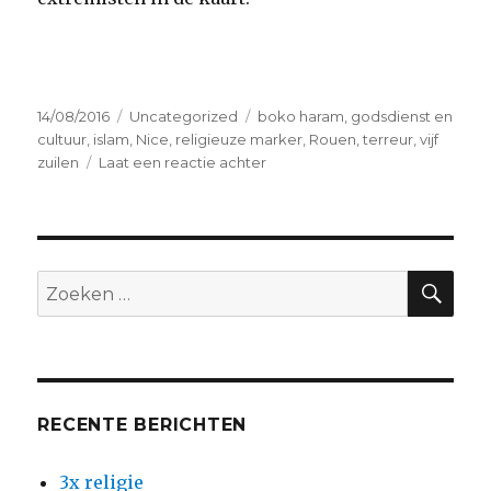
Geplaatst
Categorieën
Tags
14/08/2016
Uncategorized
boko haram
,
godsdienst en
op
cultuur
,
islam
,
Nice
,
religieuze marker
,
Rouen
,
terreur
,
vijf
op
zuilen
Laat een reactie achter
Oppassen
met
die
religieuze
marker!
ZO
Zoeken
naar:
RECENTE BERICHTEN
3x religie