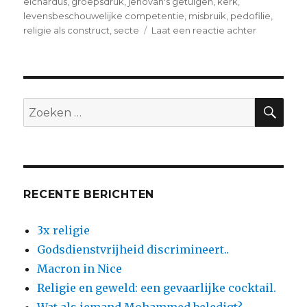
op
elchardus
,
groepsdruk
,
jehovah's getuigen
,
kerk
,
levensbeschouwelijke competentie
,
misbruik
,
pedofilie
,
op
religie als construct
,
secte
Laat een reactie achter
It’s
religion,
stupid
!
ZO
Zoeken
naar:
RECENTE BERICHTEN
3x religie
Godsdienstvrijheid discrimineert..
Macron in Nice
Religie en geweld: een gevaarlijke cocktail.