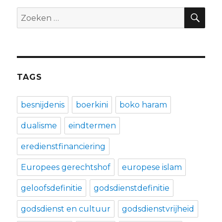
ZO
Zoeken
naar:
TAGS
besnijdenis
boerkini
boko haram
dualisme
eindtermen
eredienstfinanciering
Europees gerechtshof
europese islam
geloofsdefinitie
godsdienstdefinitie
godsdienst en cultuur
godsdienstvrijheid