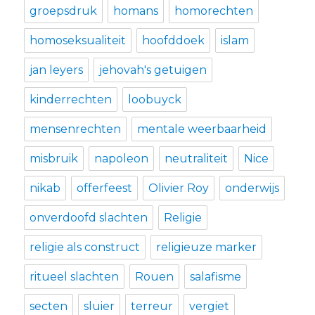
groepsdruk
homans
homorechten
homoseksualiteit
hoofddoek
islam
jan leyers
jehovah's getuigen
kinderrechten
loobuyck
mensenrechten
mentale weerbaarheid
misbruik
napoleon
neutraliteit
Nice
nikab
offerfeest
Olivier Roy
onderwijs
onverdoofd slachten
Religie
religie als construct
religieuze marker
ritueel slachten
Rouen
salafisme
secten
sluier
terreur
vergiet