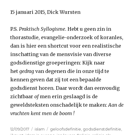
15 januari 2015, Dick Wursten
P.S.
Praktisch Syllogisme
. Hebt u geen zin in
thorastudie, evangelie-onderzoek of koranles,
dan is hier een shortcut voor een realistische
inschatting van de mensvisie van diverse
godsdienstige groeperingen: Kijk naar
het
gedrag
van degenen die in onze tijd te
kennen geven dat zij tot een bepaalde
godsdienst horen. Daar wordt dan eenvoudig
zichtbaar
of
men erin geslaagd is de
geweldsteksten onschadelijk te maken:
Aan de
vruchten kent men de boom !
Geplaatst
Categorieën
Tags
12/09/2017
islam
geloofsdefinitie
,
godsdienstdefinitie
,