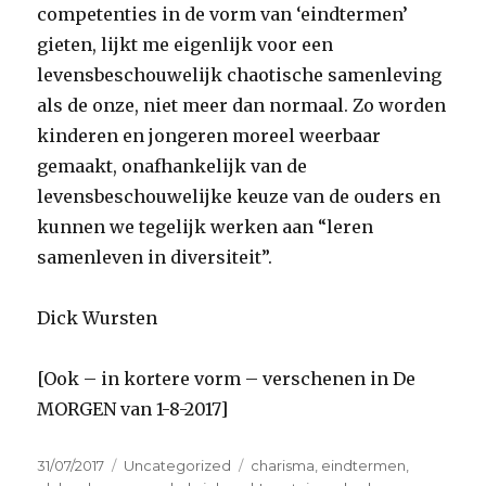
competenties in de vorm van ‘eindtermen’
gieten, lijkt me eigenlijk voor een
levensbeschouwelijk chaotische samenleving
als de onze, niet meer dan normaal. Zo worden
kinderen en jongeren moreel weerbaar
gemaakt, onafhankelijk van de
levensbeschouwelijke keuze van de ouders en
kunnen we tegelijk werken aan “leren
samenleven in diversiteit”.
Dick Wursten
[Ook – in kortere vorm – verschenen in De
MORGEN van 1-8-2017]
Geplaatst
Categorieën
Tags
31/07/2017
Uncategorized
charisma
,
eindtermen
,