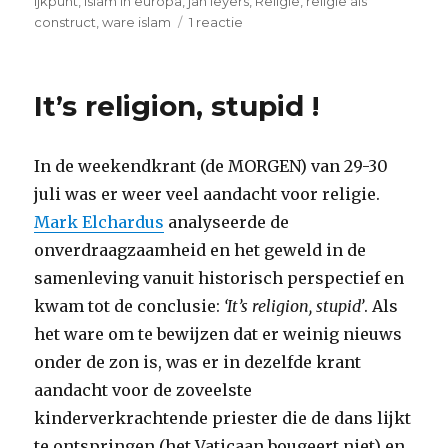
op
ijkpunt
,
islam in europa
,
jan leyers
,
Religie
,
religie als
op
construct
,
ware islam
1 reactie
Wil
de
ware
It’s religion, stupid !
islam
nu
opstaan..?
In de weekendkrant (de MORGEN) van 29-30
juli was er weer veel aandacht voor religie.
Mark Elchardus
analyseerde de
onverdraagzaamheid en het geweld in de
samenleving vanuit historisch perspectief en
kwam tot de conclusie:
‘It’s religion, stupid’
. Als
het ware om te bewijzen dat er weinig nieuws
onder de zon is, was er in dezelfde krant
aandacht voor de zoveelste
kinderverkrachtende priester die de dans lijkt
te ontspringen (het Vaticaan bougeert niet) en