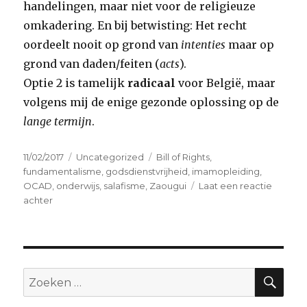
handelingen, maar niet voor de religieuze
omkadering. En bij betwisting: Het recht
oordeelt nooit op grond van
intenties
maar op
grond van daden/feiten (
acts
).
Optie 2 is tamelijk
radicaal
voor België, maar
volgens mij de enige gezonde oplossing op de
lange termijn
.
Geplaatst
Categorieën
Tags
11/02/2017
Uncategorized
Bill of Rights
,
op
fundamentalisme
,
godsdienstvrijheid
,
imamopleiding
,
OCAD
,
onderwijs
,
salafisme
,
Zaougui
Laat een reactie
op
achter
Wie
definieert
wat
gematigd
is?
ZO
Zoeken
naar: