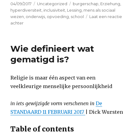
Geplaatst
Categorieën
Tags
04/09/2017
Uncategorized
burgerschap
,
Erziehung
,
op
hyperdiversiteit
,
inclusiviteit
,
Lessing
,
mens als sociaal
wezen
,
onderwijs
,
opvoeding
,
school
Laat een reactie
op
achter
Geef
het
onderwijs
Wie definieert wat
maar
weer
gematigd is?
de
schuld…
Religie is maar één aspect van een
veelkleurige menselijke persoonlijkheid
in iets gewijzigde vorm verschenen in
De
STANDAARD 11 FEBRUARI 2017
| Dick Wursten
Table of contents