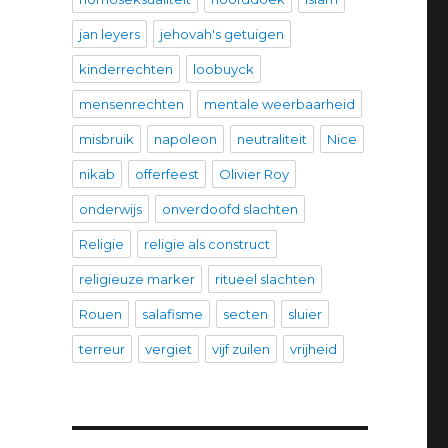
jan leyers
jehovah's getuigen
kinderrechten
loobuyck
mensenrechten
mentale weerbaarheid
misbruik
napoleon
neutraliteit
Nice
nikab
offerfeest
Olivier Roy
onderwijs
onverdoofd slachten
Religie
religie als construct
religieuze marker
ritueel slachten
Rouen
salafisme
secten
sluier
terreur
vergiet
vijf zuilen
vrijheid