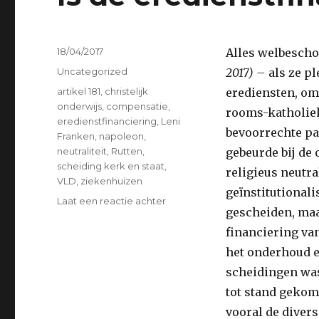
Geplaatst
18/04/2017
Alles welbesch
op
Categorieën
Uncategorized
2017) –
als ze p
Tags
artikel 181
,
christelijk
erediensten, om
onderwijs
,
compensatie
,
rooms-katholiek
eredienstfinanciering
,
Leni
bevoorrechte pa
Franken
,
napoleon
,
neutraliteit
,
Rutten
,
gebeurde bij de 
scheiding kerk en staat
,
religieus neutr
VLD
,
ziekenhuizen
geïnstitutionalis
op
Laat een reactie achter
gescheiden, maar
Is
de
financiering va
eredienstfinanciering
het onderhoud e
verouderd
scheidingen was
?
tot stand gekom
vooral de divers