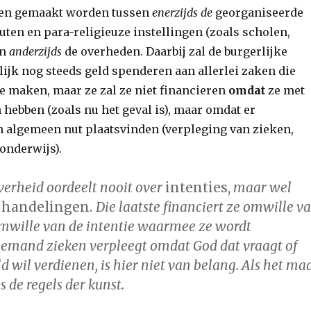
en gemaakt worden tussen
enerzijds de
georganiseerde
tuten en para-religieuze instellingen (zoals scholen,
en
anderzijds
de overheden. Daarbij zal de burgerlijke
ijk nog steeds geld spenderen aan allerlei zaken die
te maken, maar ze zal ze niet financieren
omdat
ze met
 hebben (zoals nu het geval is), maar omdat er
 algemeen nut plaatsvinden (verpleging van zieken,
onderwijs).
verheid oordeelt nooit over
intenties,
maar wel
 handelingen.
Die laatste financiert ze omwille v
 omwille van de intentie waarmee ze wordt
 iemand zieken verpleegt omdat God dat vraagt of
 wil verdienen, is hier niet van belang. Als het ma
 de regels der kunst.