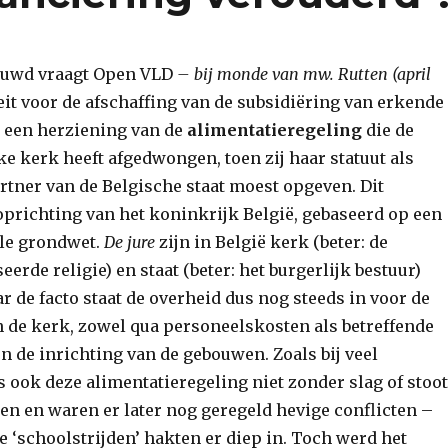
ouwd vraagt Open VLD
– bij monde van mw. Rutten (april
leit voor de afschaffing van de subsidiëring van erkende
 een herziening van de
alimentatieregeling
die de
e kerk heeft afgedwongen, toen zij haar statuut als
rtner van de Belgische staat moest opgeven. Dit
oprichting van het koninkrijk België, gebaseerd op een
ale grondwet.
De jure
zijn in België kerk (beter: de
eerde religie) en staat (beter: het burgerlijk bestuur)
 de facto staat de overheid dus nog steeds in voor de
n de kerk, zowel qua personeelskosten als betreffende
n de inrichting van de gebouwen. Zoals bij veel
 ook deze alimentatieregeling niet zonder slag of stoot
en en waren er later nog geregeld hevige conflicten –
e ‘schoolstrijden’ hakten er diep in. Toch werd het