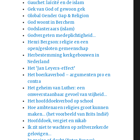
Gauchet: laïcité en de islam
Gek van God of gewoon gek
Global Gender Gap & Religion
God woont in Berchem
Godslasteraars (islam)
Godvergeten medeplichtigheid…
Henri Bergson: religie en een
open/gesloten gemeenschap
Herbestemming kerkgebouwen in
Nederland
Het ‘Jan Leyers-effect’
Het boerkaverbod – argumenten pro en
contra
Het geheim van Luther: een
onweerstaanbaar gevoel van vrijheid…
Het hoofddoekverbod op school
Hoe ambtenaren religies groot kunnen
maken… (het voorbeeld van Brits Indië)
Hoofddoek, vergiet en nikab
Ik zit niet te wachten op zelfverzekerde
gelovigen…