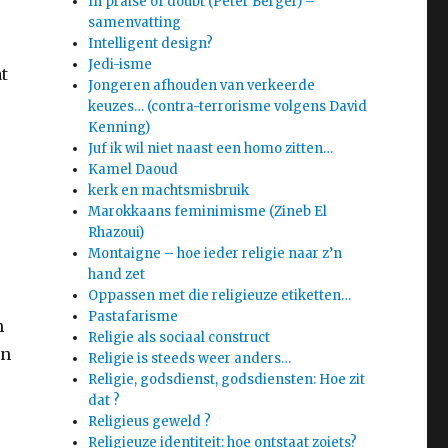
In praise of doubt (Peter Berger) –
samenvatting
Intelligent design?
Jedi-isme
t
Jongeren afhouden van verkeerde
keuzes… (contra-terrorisme volgens David
Kenning)
Juf ik wil niet naast een homo zitten…
Kamel Daoud
kerk en machtsmisbruik
Marokkaans feminimisme (Zineb El
Rhazoui)
Montaigne – hoe ieder religie naar z’n
hand zet
Oppassen met die religieuze etiketten…
Pastafarisme
n
Religie als sociaal construct
en
Religie is steeds weer anders…
Religie, godsdienst, godsdiensten: Hoe zit
–
dat ?
Religieus geweld ?
Religieuze identiteit: hoe ontstaat zoiets?