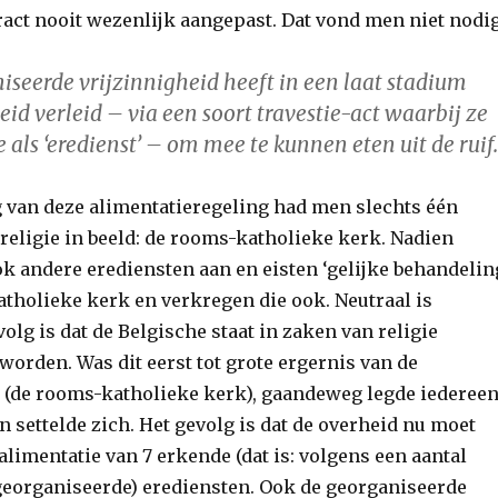
act nooit wezenlijk aangepast. Dat vond men niet nodig
iseerde vrijzinnigheid heeft in een laat stadium
eid verleid – via een soort travestie-act waarbij ze
 als ‘eredienst’ – om mee te kunnen eten uit de ruif.
ng van deze alimentatieregeling had men slechts één
religie in beeld: de rooms-katholieke kerk. Nadien
k andere erediensten aan en eisten ‘gelijke behandelin
tholieke kerk en verkregen die ook. Neutraal is
volg is dat de Belgische staat in zaken van religie
orden. Was dit eerst tot grote ergernis van de
x (de rooms-katholieke kerk), gaandeweg legde iederee
en settelde zich. Het gevolg is dat de overheid nu moet
alimentatie van 7 erkende (dat is: volgens een aantal
georganiseerde) erediensten. Ook de georganiseerde