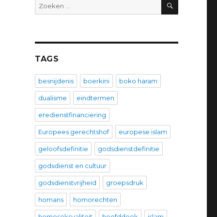
ZOEKEN
Zoeken
naar:
TAGS
besnijdenis
boerkini
boko haram
dualisme
eindtermen
eredienstfinanciering
Europees gerechtshof
europese islam
geloofsdefinitie
godsdienstdefinitie
godsdienst en cultuur
godsdienstvrijheid
groepsdruk
homans
homorechten
homoseksualiteit
hoofddoek
islam