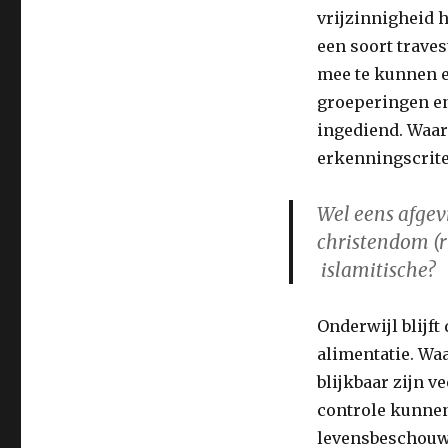
vrijzinnigheid h
een soort traves
mee te kunnen e
groeperingen en
ingediend. Waaro
erkenningscriter
Wel eens afgev
christendom (rk
islamitische?
Onderwijl blijft
alimentatie. Waa
blijkbaar zijn v
controle kunnen
levensbeschouwe