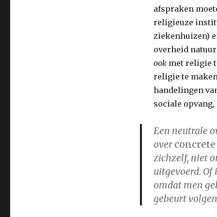
afspraken moet
religieuze insti
ziekenhuizen) 
overheid natuurl
ook
met religie 
religie te maken
handelingen van
sociale opvang, 
Een neutrale o
over
concrete
zichzelf, niet
uitgevoerd. Of
omdat men geld
gebeurt volgens