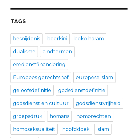
TAGS
besnijdenis
boerkini
boko haram
dualisme
eindtermen
eredienstfinanciering
Europees gerechtshof
europese islam
geloofsdefinitie
godsdienstdefinitie
godsdienst en cultuur
godsdienstvrijheid
groepsdruk
homans
homorechten
homoseksualiteit
hoofddoek
islam