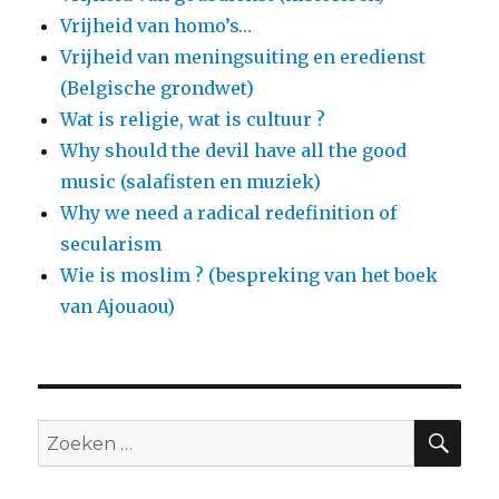
Vrijheid van homo’s…
Vrijheid van meningsuiting en eredienst
(Belgische grondwet)
Wat is religie, wat is cultuur ?
Why should the devil have all the good
music (salafisten en muziek)
Why we need a radical redefinition of
secularism
Wie is moslim ? (bespreking van het boek
van Ajouaou)
ZO
Zoeken
naar: