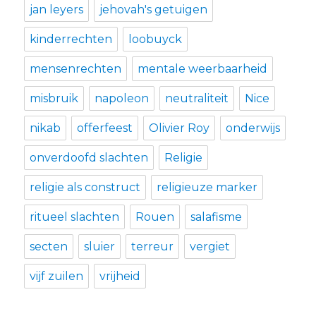
jan leyers
jehovah's getuigen
kinderrechten
loobuyck
mensenrechten
mentale weerbaarheid
misbruik
napoleon
neutraliteit
Nice
nikab
offerfeest
Olivier Roy
onderwijs
onverdoofd slachten
Religie
religie als construct
religieuze marker
ritueel slachten
Rouen
salafisme
secten
sluier
terreur
vergiet
vijf zuilen
vrijheid