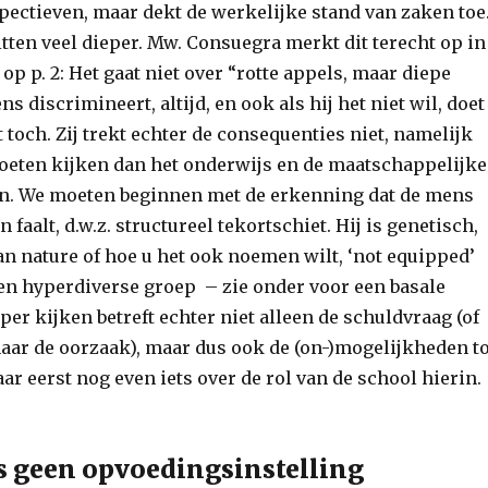
ectieven, maar dekt de werkelijke stand van zaken toe
tten veel dieper. Mw. Consuegra merkt dit terecht op in
op p. 2: Het gaat niet over “rotte appels, maar diepe
s discrimineert, altijd, en ook als hij het niet wil, doet
 toch. Zij trekt echter de consequenties niet, namelijk
oeten kijken dan het onderwijs en de maatschappelijke
n. We moeten beginnen met de erkenning dat de mens
 faalt, d.w.z. structureel tekortschiet. Hij is genetisch,
an nature of hoe u het ook noemen wilt, ‘not equipped’
een hyperdiverse groep – zie onder voor een basale
per kijken betreft echter niet alleen de schuldvraag (of
naar de oorzaak), maar dus ook de (on-)mogelijkheden to
r eerst nog even iets over de rol van de school hierin.
s geen opvoedingsinstelling