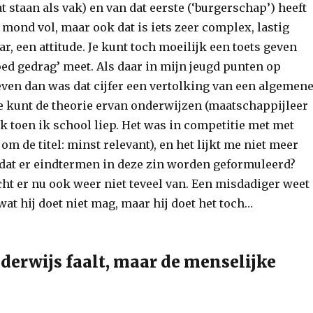
at staan als vak) en van dat eerste (‘burgerschap’) heeft
 mond vol, maar ook dat is iets zeer complex, lastig
r, een attitude. Je kunt toch moeilijk een toets geven
oed gedrag’ meet. Als daar in mijn jeugd punten op
ven dan was dat cijfer een vertolking van een algemen
e kunt de theorie ervan onderwijzen (maatschappijleer
ak toen ik school liep. Het was in competitie met met
om de titel: minst relevant), en het lijkt me niet meer
 dat er eindtermen in deze zin worden geformuleerd?
t er nu ook weer niet teveel van. Een misdadiger weet
wat hij doet niet mag, maar hij doet het toch…
nderwijs faalt, maar de menselijke