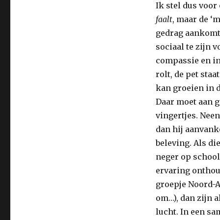
Ik stel dus voo
faalt
, maar de ‘m
gedrag aankomt.
sociaal te zijn 
compassie en in
rolt, de pet sta
kan groeien in 
Daar moet aan g
vingertjes. Neen
dan hij aanvanke
beleving. Als di
neger op school
ervaring onthoud
groepje Noord-A
om…), dan zijn a
lucht. In een sa