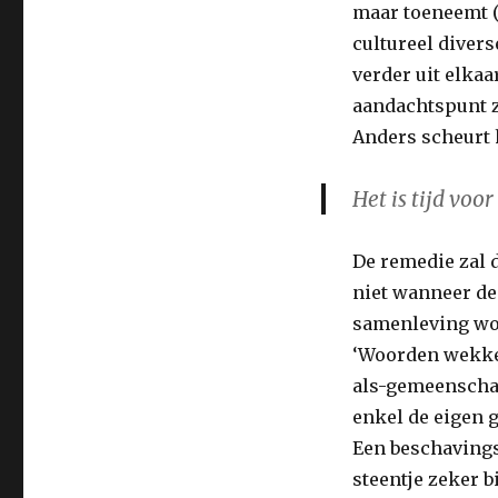
maar toeneemt (i
cultureel divers
verder uit elka
aandachtspunt zi
Anders scheurt 
Het is tijd voor
De remedie zal 
niet wanneer de
samenleving wor
‘Woorden wekken
als-gemeenschap
enkel de eigen g
Een beschavings
steentje zeker b