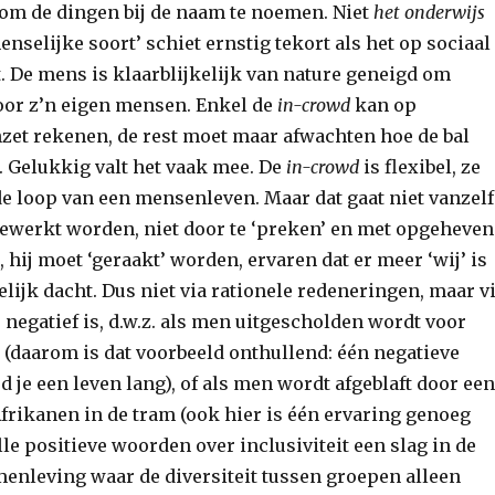
r om de dingen bij de naam te noemen. Niet
het onderwijs
enselijke soort’ schiet ernstig tekort als het op sociaal
 De mens is klaarblijkelijk van nature geneigd om
voor z’n eigen mensen. Enkel de
in-crowd
kan op
zet rekenen, de rest moet maar afwachten hoe de bal
at. Gelukkig valt het vaak mee. De
in-crowd
is flexibel, ze
de loop van een mensenleven. Maar dat gaat niet vanzelf
ewerkt worden, niet door te ‘preken’ en met opgeheven
, hij moet ‘geraakt’ worden, ervaren dat er meer ‘wij’ is
lijk dacht. Dus niet via rationele redeneringen, maar v
e negatief is, d.w.z. als men uitgescholden wordt voor
 (daarom is dat voorbeeld onthullend: één negatieve
 je een leven lang), of als men wordt afgeblaft door een
frikanen in de tram (ook hier is één ervaring genoeg
lle positieve woorden over inclusiviteit een slag in de
menleving waar de diversiteit tussen groepen alleen