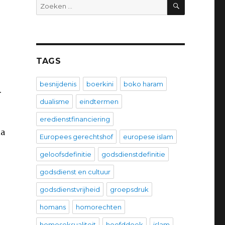
ZOEKEN
Zoeken
naar:
TAGS
besnijdenis
boerkini
boko haram
.
dualisme
eindtermen
eredienstfinanciering
ia
Europees gerechtshof
europese islam
geloofsdefinitie
godsdienstdefinitie
godsdienst en cultuur
godsdienstvrijheid
groepsdruk
homans
homorechten
homoseksualiteit
hoofddoek
islam