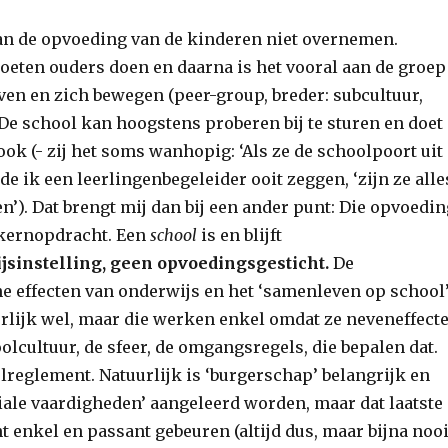
an de opvoeding van de kinderen niet overnemen.
eten ouders doen en daarna is het vooral aan de groep
ven en zich bewegen (peer-group, breder: subcultuur,
 De school kan hoogstens proberen bij te sturen en doet
ook (- zij het soms wanhopig: ‘Als ze de schoolpoort uit
rde ik een leerlingenbegeleider ooit zeggen, ‘zijn ze alle
n’). Dat brengt mij dan bij een ander punt: Die opvoedin
 kernopdracht. Een
school
is en blijft
jsinstelling, geen opvoedingsgesticht.
De
e effecten van onderwijs en het ‘samenleven op school
urlijk wel, maar die werken enkel omdat ze neveneffect
oolcultuur, de sfeer, de omgangsregels, die bepalen dat.
olreglement. Natuurlijk is ‘burgerschap’ belangrijk en
ale vaardigheden’ aangeleerd worden, maar dat laatste
t enkel en passant gebeuren (altijd dus, maar bijna nooi