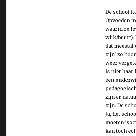
De school k
Opvoeden mo
waarin ze le
wijk/buurt).
dat meestal 
zijn’ zo hoo
weer vergete
is niet haar
een
onderwi
pedagogisch
zijn er natu
zijn. De sch
Ja, het scho
moeten ‘soci
kan toch ech