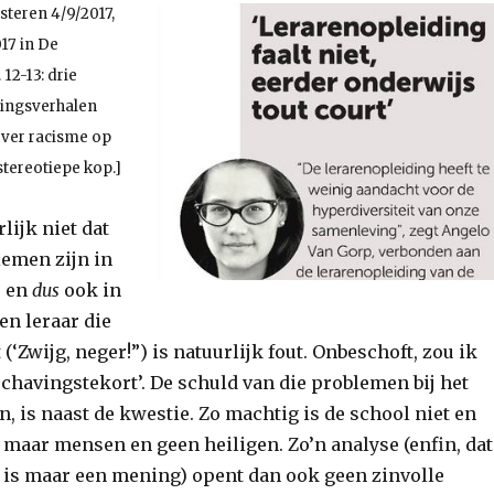
isteren 4/9/2017,
17 in De
12-13: drie
ringsverhalen
ver racisme op
stereotiepe kop.]
lijk niet dat
emen zijn in
, en
dus
ook in
en leraar die
 (‘Zwijg, neger!”) is natuurlijk fout. Onbeschoft, zou ik
chavingstekort’. De schuld van die problemen bij het
, is naast de kwestie. Zo machtig is de school niet en
 maar mensen en geen heiligen. Zo’n analyse (enfin, dat
et is maar een mening) opent dan ook geen zinvolle