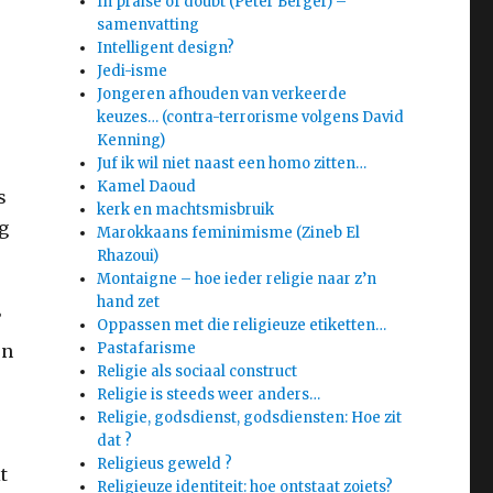
In praise of doubt (Peter Berger) –
samenvatting
Intelligent design?
Jedi-isme
Jongeren afhouden van verkeerde
keuzes… (contra-terrorisme volgens David
Kenning)
Juf ik wil niet naast een homo zitten…
Kamel Daoud
s
kerk en machtsmisbruik
g
Marokkaans feminimisme (Zineb El
Rhazoui)
Montaigne – hoe ieder religie naar z’n
hand zet
’
Oppassen met die religieuze etiketten…
Pastafarisme
en
Religie als sociaal construct
Religie is steeds weer anders…
Religie, godsdienst, godsdiensten: Hoe zit
dat ?
Religieus geweld ?
t
Religieuze identiteit: hoe ontstaat zoiets?