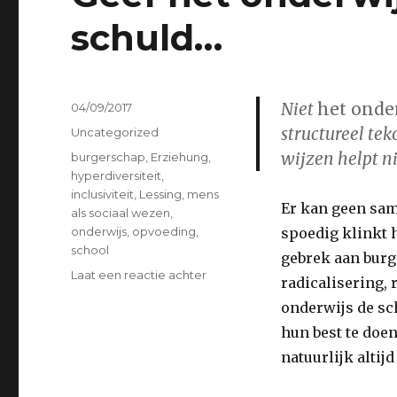
schuld…
Niet
het onder
Geplaatst
04/09/2017
op
structureel tek
Categorieën
Uncategorized
wijzen helpt n
Tags
burgerschap
,
Erziehung
,
hyperdiversiteit
,
inclusiviteit
,
Lessing
,
mens
Er kan geen sam
als sociaal wezen
,
onderwijs
,
opvoeding
,
spoedig klinkt h
school
gebrek aan burg
op
Laat een reactie achter
radicalisering, 
Geef
onderwijs de sc
het
onderwijs
hun best te doen
maar
natuurlijk altijd
weer
de