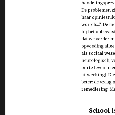
handelingspersp
De problemen zi
haar opiniestuk 
wortels…”. De men
hij het onbewust
dat we verder m
opvoeding allee
als sociaal wezen
neurologisch, v
om te leven in 
uitwerking). Die
beter: de vraag 
remediëring. Maa
School i