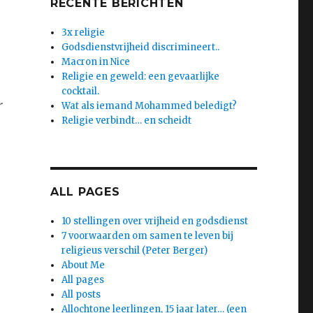
RECENTE BERICHTEN
3x religie
Godsdienstvrijheid discrimineert..
Macron in Nice
Religie en geweld: een gevaarlijke
cocktail.
r
Wat als iemand Mohammed beledigt?
Religie verbindt… en scheidt
ALL PAGES
10 stellingen over vrijheid en godsdienst
7 voorwaarden om samen te leven bij
religieus verschil (Peter Berger)
About Me
All pages
All posts
Allochtone leerlingen, 15 jaar later… (een