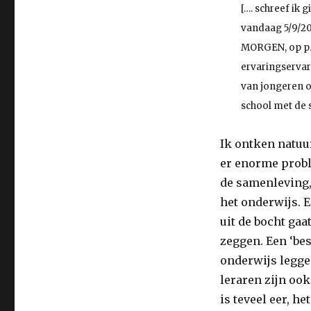
schuld…
[…. schreef ik g
vandaag 5/9/20
MORGEN, op p. 
ervaringserva
van jongeren o
school met de 
Ik ontken natuur
er enorme probl
de samenleving
het onderwijs. E
uit de bocht gaat
zeggen. Een ‘bes
onderwijs leggen
leraren zijn ook
is teveel eer, h