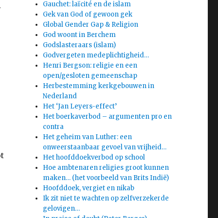
Gauchet: laïcité en de islam
.
Gek van God of gewoon gek
Global Gender Gap & Religion
God woont in Berchem
Godslasteraars (islam)
Godvergeten medeplichtigheid…
Henri Bergson: religie en een
open/gesloten gemeenschap
Herbestemming kerkgebouwen in
Nederland
Het ‘Jan Leyers-effect’
Het boerkaverbod – argumenten pro en
contra
Het geheim van Luther: een
onweerstaanbaar gevoel van vrijheid…
t
Het hoofddoekverbod op school
Hoe ambtenaren religies groot kunnen
maken… (het voorbeeld van Brits Indië)
Hoofddoek, vergiet en nikab
Ik zit niet te wachten op zelfverzekerde
gelovigen…