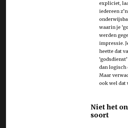
expliciet, la
iedereen z’n
onderwijsbaa
waarin je ‘g
werden gege
impressie. J
heette dat v
‘godsdienst’ 
dan logisch
Maar verwach
ook wel dat 
Niet het o
soort