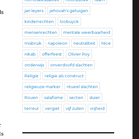
jan leyers
jehovah's getuigen
ds
kinderrechten
loobuyck
mensenrechten
mentale weerbaarheid
misbruik
napoleon
neutraliteit
Nice
nikab
offerfeest
Olivier Roy
onderwijs
onverdoofd slachten
Religie
religie als construct
religieuze marker
ritueel slachten
Rouen
salafisme
secten
sluier
terreur
vergiet
vijf zuilen
vrijheid
r
ls