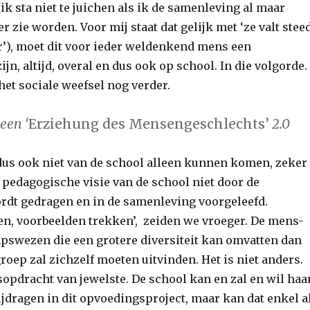
k sta niet te juichen als ik de samenleving al maar
er zie worden. Voor mij staat dat gelijk met ‘ze valt stee
ar’), moet dit voor ieder weldenkend mens een
jn, altijd, overal en dus ook op school. In die volgorde.
het sociale weefsel nog verder.
 een ‘
Erziehung des Mensengeschlechts’
2.0
dus ook niet van de school alleen kunnen komen, zeker
 pedagogische visie van de school niet door de
dt gedragen en in de samenleving voorgeleefd.
, voorbeelden trekken’, zeiden we vroeger. De mens-
swezen die een grotere diversiteit kan omvatten dan
roep zal zichzelf moeten uitvinden. Het is niet anders.
opdracht van jewelste.
De school kan en zal en wil haa
ijdragen in dit opvoedingsproject, maar kan dat enkel a