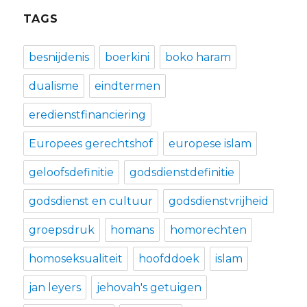
TAGS
besnijdenis
boerkini
boko haram
dualisme
eindtermen
eredienstfinanciering
Europees gerechtshof
europese islam
geloofsdefinitie
godsdienstdefinitie
godsdienst en cultuur
godsdienstvrijheid
groepsdruk
homans
homorechten
homoseksualiteit
hoofddoek
islam
jan leyers
jehovah's getuigen