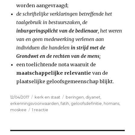
worden aangevraagd;
de schriftelijke verklaringen betreffende het
taalgebruik in bestuurszaken, de
inburgeringsplicht van de bedienaar
, het weren
van en geen medewerking verlenen aan
individuen die handelen
in strijd met de
Grondwet en de rechten van de mens
;
een toelichtende nota waaruit de
maatschappelijke relevantie
van de
plaatselijke geloofsgemeenschap blijkt.
Geplaatst
Categorieën
Tags
12/04/2017
kerk en staat
beringen
,
diyanet
,
op
erkenningsvoorwaarden
,
fatih
,
geloofsdefinitie
,
homans
,
op
moskee
1 reactie
Behandel
godsdienstige
organisaties
als