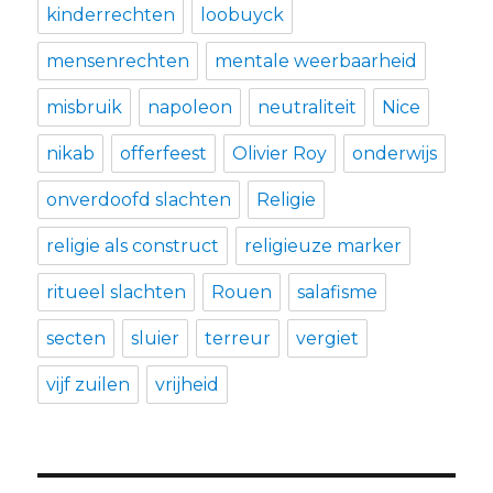
kinderrechten
loobuyck
mensenrechten
mentale weerbaarheid
misbruik
napoleon
neutraliteit
Nice
nikab
offerfeest
Olivier Roy
onderwijs
onverdoofd slachten
Religie
religie als construct
religieuze marker
ritueel slachten
Rouen
salafisme
secten
sluier
terreur
vergiet
vijf zuilen
vrijheid