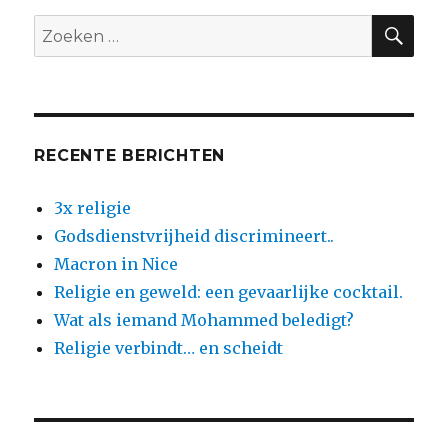
gewone
ZO
Zoeken
verenigingen
naar:
RECENTE BERICHTEN
3x religie
Godsdienstvrijheid discrimineert..
Macron in Nice
Religie en geweld: een gevaarlijke cocktail.
Wat als iemand Mohammed beledigt?
Religie verbindt… en scheidt