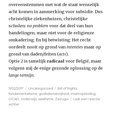
overeenstemmen met wat de staat wenselijk
acht komen in aanmerking voor subsidie. Dus
christelijke ziekenhuizen, christelijke
scholen:
no problem
voor dat deel van hun
handelingen, maar niet voor de religieuze
omkadering. En bij betwisting: Het recht
oordeelt nooit op grond van
intenties
maar op
grond van daden/feiten (
acts
).
Optie 2 is tamelijk
radicaal
voor België, maar
volgens mij de enige gezonde oplossing op de
lange termijn
.
Geplaatst
Categorieën
Tags
11/02/2017
Uncategorized
Bill of Rights
,
op
fundamentalisme
,
godsdienstvrijheid
,
imamopleiding
,
OCAD
,
onderwijs
,
salafisme
,
Zaougui
Laat een reactie
op
achter
Wie