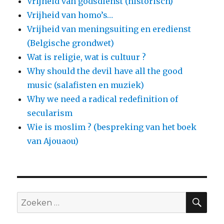
Vrijheid van godsdienst (historisch)
Vrijheid van homo’s…
Vrijheid van meningsuiting en eredienst
(Belgische grondwet)
Wat is religie, wat is cultuur ?
Why should the devil have all the good
music (salafisten en muziek)
Why we need a radical redefinition of
secularism
Wie is moslim ? (bespreking van het boek
van Ajouaou)
ZO
Zoeken
naar: