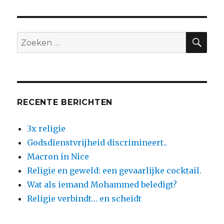
definieert
wat
gematigd
is?
ZO
Zoeken
naar:
RECENTE BERICHTEN
3x religie
Godsdienstvrijheid discrimineert..
Macron in Nice
Religie en geweld: een gevaarlijke cocktail.
Wat als iemand Mohammed beledigt?
Religie verbindt… en scheidt