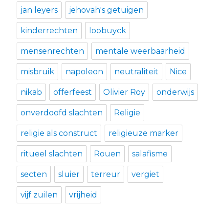
jan leyers
jehovah's getuigen
kinderrechten
loobuyck
mensenrechten
mentale weerbaarheid
misbruik
napoleon
neutraliteit
Nice
nikab
offerfeest
Olivier Roy
onderwijs
onverdoofd slachten
Religie
religie als construct
religieuze marker
ritueel slachten
Rouen
salafisme
secten
sluier
terreur
vergiet
vijf zuilen
vrijheid