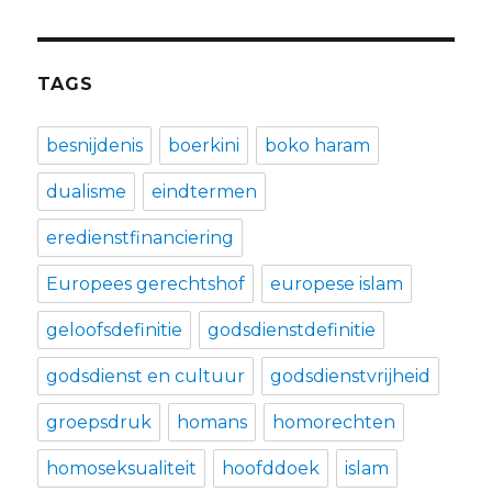
TAGS
besnijdenis
boerkini
boko haram
dualisme
eindtermen
eredienstfinanciering
Europees gerechtshof
europese islam
geloofsdefinitie
godsdienstdefinitie
godsdienst en cultuur
godsdienstvrijheid
groepsdruk
homans
homorechten
homoseksualiteit
hoofddoek
islam