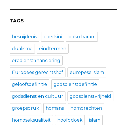
TAGS
besnijdenis
boerkini
boko haram
dualisme
eindtermen
eredienstfinanciering
Europees gerechtshof
europese islam
geloofsdefinitie
godsdienstdefinitie
godsdienst en cultuur
godsdienstvrijheid
groepsdruk
homans
homorechten
homoseksualiteit
hoofddoek
islam