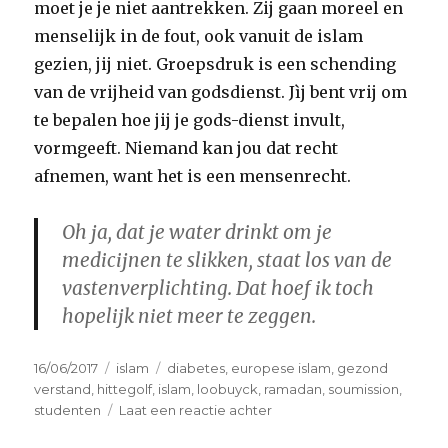
moet je je niet aantrekken. Zij gaan moreel en
menselijk in de fout, ook vanuit de islam
gezien, jij niet. Groepsdruk is een schending
van de vrijheid van godsdienst. Jìj bent vrij om
te bepalen hoe jij je gods-dienst invult,
vormgeeft. Niemand kan jou dat recht
afnemen, want het is een mensenrecht.
Oh ja, dat je water drinkt om je
medicijnen te slikken, staat los van de
vastenverplichting. Dat hoef ik toch
hopelijk niet meer te zeggen.
Geplaatst
Categorieën
Tags
16/06/2017
islam
diabetes
,
europese islam
,
gezond
op
verstand
,
hittegolf
,
islam
,
loobuyck
,
ramadan
,
soumission
,
op
studenten
Laat een reactie achter
Redelijke