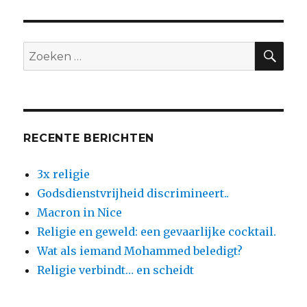
accommodatie
en
de
ramadan
ZO
Zoeken
naar:
RECENTE BERICHTEN
3x religie
Godsdienstvrijheid discrimineert..
Macron in Nice
Religie en geweld: een gevaarlijke cocktail.
Wat als iemand Mohammed beledigt?
Religie verbindt… en scheidt