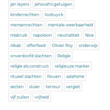
jan leyers
jehovah's getuigen
kinderrechten
loobuyck
mensenrechten
mentale weerbaarheid
misbruik
napoleon
neutraliteit
Nice
nikab
offerfeest
Olivier Roy
onderwijs
onverdoofd slachten
Religie
religie als construct
religieuze marker
ritueel slachten
Rouen
salafisme
secten
sluier
terreur
vergiet
vijf zuilen
vrijheid