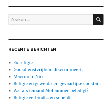
evenveel
definities
van
ZO
Zoeken
‘religie’
naar:
in
omloop
als
er
auteurs
RECENTE BERICHTEN
zijn
die
3x religie
erover
schrijven
Godsdienstvrijheid discrimineert..
Macron in Nice
Religie en geweld: een gevaarlijke cocktail.
Wat als iemand Mohammed beledigt?
Religie verbindt… en scheidt