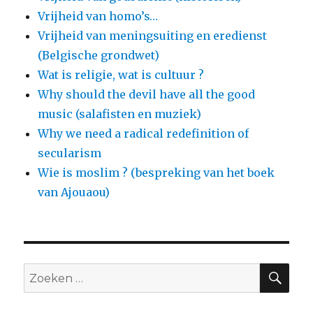
Vrijheid van homo’s…
Vrijheid van meningsuiting en eredienst
(Belgische grondwet)
Wat is religie, wat is cultuur ?
Why should the devil have all the good
music (salafisten en muziek)
Why we need a radical redefinition of
secularism
Wie is moslim ? (bespreking van het boek
van Ajouaou)
ZO
Zoeken
naar: