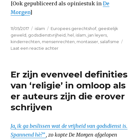
[Ook gepubliceerd als opiniestuk in
De
Morgen
]
Geplaatst
Categorieën
Tags
11/05/2017
islam
Europees gerechtshof
,
geestelijk
op
geweld
,
godsdienstvrijheid
,
hel
,
islam
,
jan leyers
,
kinderrechten
,
mensenrechten
,
montasser
,
salafisme
op
Laat een reactie achter
Bescherm
kinderen
ook
Er zijn evenveel definities
tegen
geestelijk
van ‘religie’ in omloop als
geweld
er auteurs zijn die erover
schrijven
Ja, ik ga beslissen wat de vrijheid van godsdienst is.
Spannend hè?”
, zo kopte De Morgen afgelopen