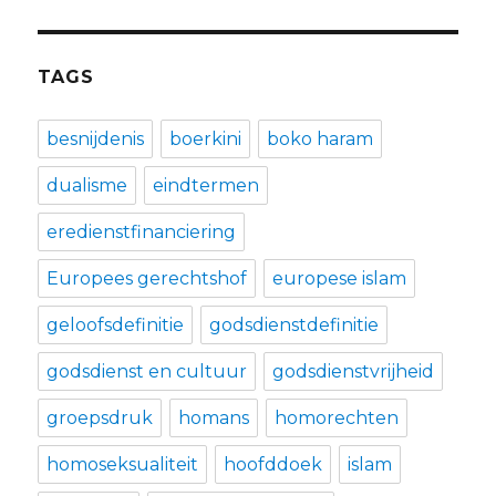
TAGS
besnijdenis
boerkini
boko haram
dualisme
eindtermen
eredienstfinanciering
Europees gerechtshof
europese islam
geloofsdefinitie
godsdienstdefinitie
godsdienst en cultuur
godsdienstvrijheid
groepsdruk
homans
homorechten
homoseksualiteit
hoofddoek
islam