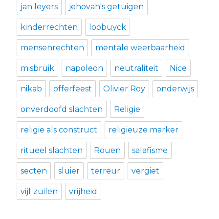
jan leyers
jehovah's getuigen
kinderrechten
loobuyck
mensenrechten
mentale weerbaarheid
misbruik
napoleon
neutraliteit
Nice
nikab
offerfeest
Olivier Roy
onderwijs
onverdoofd slachten
Religie
religie als construct
religieuze marker
ritueel slachten
Rouen
salafisme
secten
sluier
terreur
vergiet
vijf zuilen
vrijheid