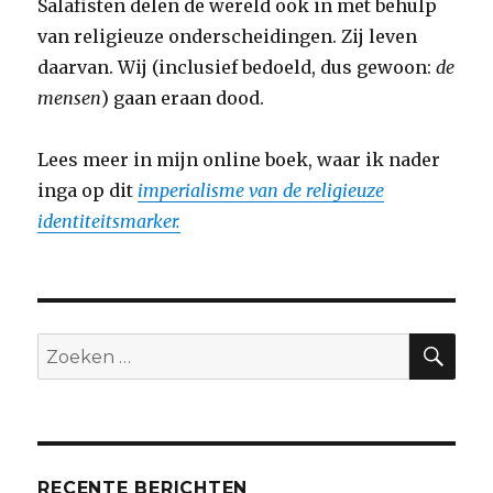
Salafisten delen de wereld ook in met behulp
van religieuze onderscheidingen. Zij leven
daarvan. Wij (inclusief bedoeld, dus gewoon:
de
mensen
) gaan eraan dood.
Lees meer in mijn online boek, waar ik nader
inga op dit
imperialisme van de religieuze
identiteitsmarker.
ZO
Zoeken
naar:
RECENTE BERICHTEN