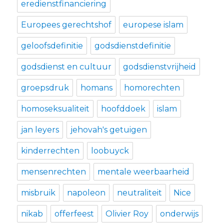
eredienstfinanciering
Europees gerechtshof
europese islam
geloofsdefinitie
godsdienstdefinitie
godsdienst en cultuur
godsdienstvrijheid
groepsdruk
homans
homorechten
homoseksualiteit
hoofddoek
islam
jan leyers
jehovah's getuigen
kinderrechten
loobuyck
mensenrechten
mentale weerbaarheid
misbruik
napoleon
neutraliteit
Nice
nikab
offerfeest
Olivier Roy
onderwijs