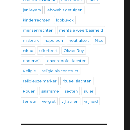
jan leyers
jehovah's getuigen
kinderrechten
loobuyck
mensenrechten
mentale weerbaarheid
misbruik
napoleon
neutraliteit
Nice
nikab
offerfeest
Olivier Roy
onderwijs
onverdoofd slachten
Religie
religie als construct
religieuze marker
ritueel slachten
Rouen
salafisme
secten
sluier
terreur
vergiet
vijf zuilen
vrijheid