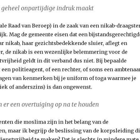
n geheel onpartijdige indruk maakt
rale Raad van Beroep) in de zaak van een nikab-draagste
ijk. Mag de gemeente eisen dat een bijstandsgerechtigd
 nikab, haar gezichtsbedekkende sluier, aflegt en
er, de nikab is een wezenlijke belemmering voor de
rijheid geldt in dit verband dus niet. Bij bepaalde
at een politieagent, of een rechter, of soms een ambtenaar
ragen van kenmerken bij je uniform of toga waarmee je
tiek of anderszins) is dan ongewenst.
om er een overtuiging op na te houden
nten die moslima zijn in het belang van de
n, maar ik begrijp de beslissing van de korpsleiding d
dienstvrijheid te maken? Dat is slechts in mindere mate