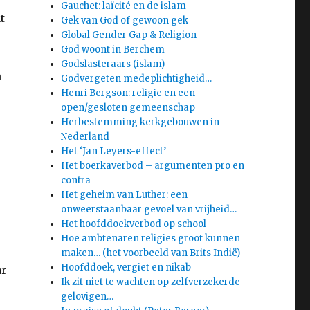
Gauchet: laïcité en de islam
t
Gek van God of gewoon gek
Global Gender Gap & Religion
God woont in Berchem
Godslasteraars (islam)
n
Godvergeten medeplichtigheid…
Henri Bergson: religie en een
open/gesloten gemeenschap
d
Herbestemming kerkgebouwen in
Nederland
Het ‘Jan Leyers-effect’
Het boerkaverbod – argumenten pro en
contra
Het geheim van Luther: een
onweerstaanbaar gevoel van vrijheid…
Het hoofddoekverbod op school
Hoe ambtenaren religies groot kunnen
maken… (het voorbeeld van Brits Indië)
Hoofddoek, vergiet en nikab
ar
Ik zit niet te wachten op zelfverzekerde
gelovigen…