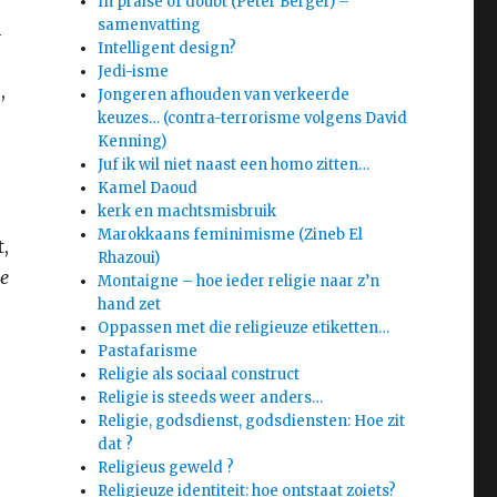
In praise of doubt (Peter Berger) –
samenvatting
n
Intelligent design?
Jedi-isme
,
Jongeren afhouden van verkeerde
keuzes… (contra-terrorisme volgens David
Kenning)
Juf ik wil niet naast een homo zitten…
Kamel Daoud
kerk en machtsmisbruik
Marokkaans feminimisme (Zineb El
,
Rhazoui)
he
Montaigne – hoe ieder religie naar z’n
hand zet
Oppassen met die religieuze etiketten…
Pastafarisme
Religie als sociaal construct
Religie is steeds weer anders…
Religie, godsdienst, godsdiensten: Hoe zit
dat ?
Religieus geweld ?
Religieuze identiteit: hoe ontstaat zoiets?