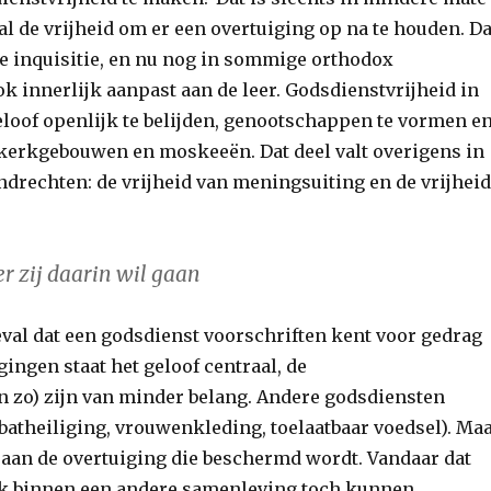
al de vrijheid om er een overtuiging op na te houden. Da
de inquisitie, en nu nog in sommige orthodox
ok innerlijk aanpast aan de leer. Godsdienstvrijheid in
geloof openlijk te belijden, genootschappen te vormen e
 kerkgebouwen en moskeeën. Dat deel valt overigens in
drechten: de vrijheid van meningsuiting en de vrijhei
r zij daarin wil gaan
geval dat een godsdienst voorschriften kent voor gedrag
igingen staat het geloof centraal, de
n zo) zijn van minder belang. Andere godsdiensten
batheiliging, vrouwenkleding, toelaatbaar voedsel). Ma
t aan de overtuiging die beschermd wordt. Vandaar dat
aak binnen een andere samenleving toch kunnen