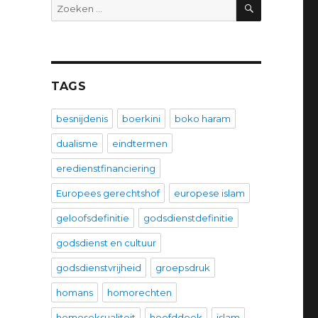
ZOEKEN
Zoeken
naar:
TAGS
besnijdenis
boerkini
boko haram
dualisme
eindtermen
eredienstfinanciering
Europees gerechtshof
europese islam
geloofsdefinitie
godsdienstdefinitie
godsdienst en cultuur
godsdienstvrijheid
groepsdruk
homans
homorechten
homoseksualiteit
hoofddoek
islam