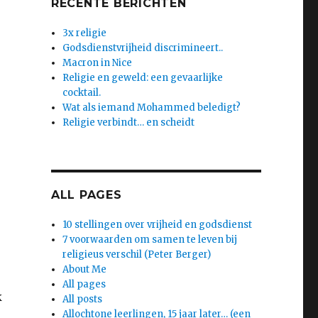
RECENTE BERICHTEN
3x religie
Godsdienstvrijheid discrimineert..
Macron in Nice
Religie en geweld: een gevaarlijke
cocktail.
Wat als iemand Mohammed beledigt?
Religie verbindt… en scheidt
ALL PAGES
10 stellingen over vrijheid en godsdienst
7 voorwaarden om samen te leven bij
religieus verschil (Peter Berger)
About Me
All pages
k
All posts
Allochtone leerlingen, 15 jaar later… (een