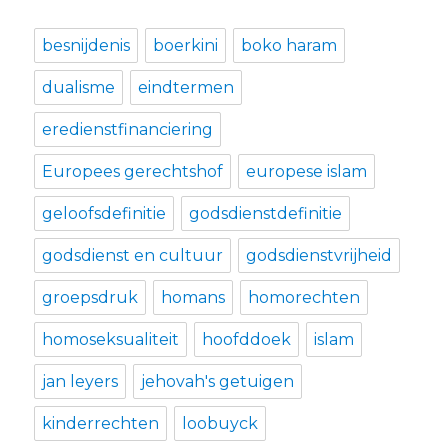
besnijdenis
boerkini
boko haram
dualisme
eindtermen
eredienstfinanciering
Europees gerechtshof
europese islam
geloofsdefinitie
godsdienstdefinitie
godsdienst en cultuur
godsdienstvrijheid
groepsdruk
homans
homorechten
homoseksualiteit
hoofddoek
islam
jan leyers
jehovah's getuigen
kinderrechten
loobuyck