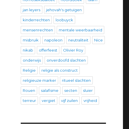
jan leyers
jehovah's getuigen
kinderrechten
loobuyck
mensenrechten
mentale weerbaarheid
misbruik
napoleon
neutraliteit
Nice
nikab
offerfeest
Olivier Roy
onderwijs
onverdoofd slachten
Religie
religie als construct
religieuze marker
ritueel slachten
Rouen
salafisme
secten
sluier
terreur
vergiet
vijf zuilen
vrijheid