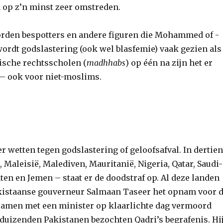
m op z’n minst zeer omstreden.
en bespotters en andere figuren die Mohammed of ­
ordt godslastering (ook wel blasfemie) vaak gezien als
tische rechtsscholen (
madhhabs
) op één na zijn het er
 – ook voor niet-moslims.
er wetten tegen godslastering of geloofsafval. In dertie
 Maleisië, Malediven, Mauritanië, Nigeria, Qatar, Saudi-
en en Jemen – staat er de doodstraf op. Al deze landen
Pakistaanse gouverneur Salmaan Taseer het opnam voor 
 samen met een minister op klaarlichte dag vermoord
nduizenden Pakistanen bezochten Qadri’s begrafenis. Hi