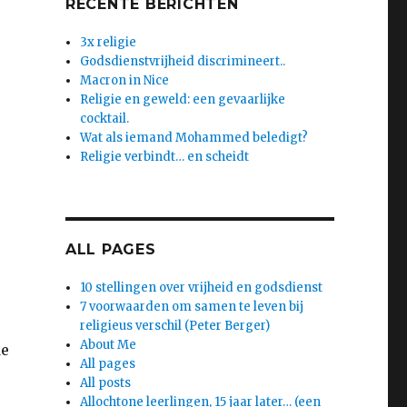
RECENTE BERICHTEN
3x religie
Godsdienstvrijheid discrimineert..
Macron in Nice
Religie en geweld: een gevaarlijke
cocktail.
Wat als iemand Mohammed beledigt?
Religie verbindt… en scheidt
ALL PAGES
n
10 stellingen over vrijheid en godsdienst
7 voorwaarden om samen te leven bij
religieus verschil (Peter Berger)
About Me
de
All pages
All posts
j
Allochtone leerlingen, 15 jaar later… (een