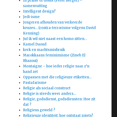
In praise of doubt (Peter Berger) –
samenvatting
Intelligent design?
Jedi-isme
Jongeren afhouden van verkeerde
keuzes… (contra-terrorisme volgens David
Kenning)
Juf ik wil niet naast een homo zitten…
Kamel Daoud
kerk en machtsmisbruik
Marokkaans feminimisme (Zineb El
Rhazoui)
Montaigne – hoe ieder religie naar z’n
hand zet
Oppassen met die religieuze etiketten…
Pastafarisme
Religie als sociaal construct
Religie is steeds weer anders…
Religie, godsdienst, godsdiensten: Hoe zit
dat ?
Religieus geweld ?
Religieuze identiteit: hoe ontstaat zoiets?