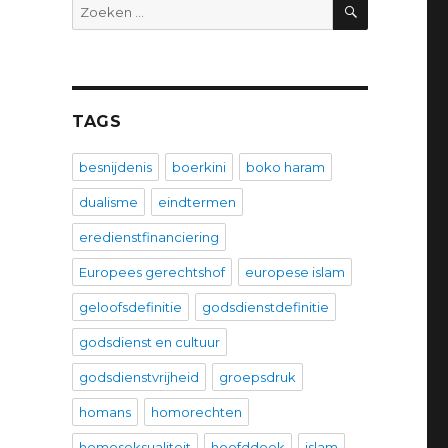
ZOEKEN
Zoeken
naar:
TAGS
besnijdenis
boerkini
boko haram
dualisme
eindtermen
eredienstfinanciering
Europees gerechtshof
europese islam
geloofsdefinitie
godsdienstdefinitie
godsdienst en cultuur
godsdienstvrijheid
groepsdruk
homans
homorechten
homoseksualiteit
hoofddoek
islam