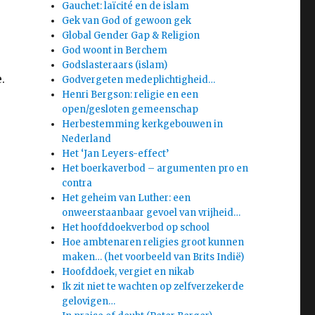
Gauchet: laïcité en de islam
Gek van God of gewoon gek
Global Gender Gap & Religion
God woont in Berchem
Godslasteraars (islam)
.
Godvergeten medeplichtigheid…
Henri Bergson: religie en een
open/gesloten gemeenschap
Herbestemming kerkgebouwen in
Nederland
Het ‘Jan Leyers-effect’
Het boerkaverbod – argumenten pro en
contra
Het geheim van Luther: een
onweerstaanbaar gevoel van vrijheid…
Het hoofddoekverbod op school
Hoe ambtenaren religies groot kunnen
maken… (het voorbeeld van Brits Indië)
Hoofddoek, vergiet en nikab
Ik zit niet te wachten op zelfverzekerde
gelovigen…