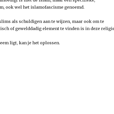
nmoedigt is niet de islam, maar een specifieke,
lam, ook wel het islamofascisme genoemd.
slims als schuldigen aan te wijzen, maar ook om te
sch of gewelddadig element te vinden is in deze religie
leem ligt, kan je het oplossen.