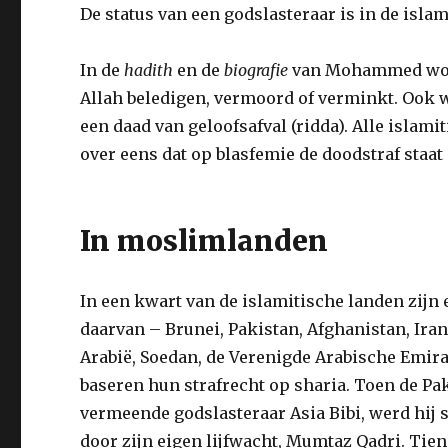
De status van een godslasteraar is in de isla
In de
hadith
en de
biografie
van Mohammed word
Allah beledigen, vermoord of verminkt. Ook w
een daad van geloofsafval (ridda). Alle islami
over eens dat op blasfemie de doodstraf staat
In moslimlanden
In een kwart van de islamitische landen zijn 
daarvan – Brunei, Pakistan, Afghanistan, Iran,
Arabië, Soedan, de Verenigde Arabische Emirat
baseren hun strafrecht op sharia. Toen de ­
vermeende godslasteraar Asia Bibi, werd hij
door zijn eigen lijfwacht, Mumtaz Qadri. Tie