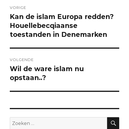
Bericht
VORIGE
navigatie
Kan de islam Europa redden?
Vorig
bericht:
Houellebecqiaanse
toestanden in Denemarken
VOLGENDE
Wil de ware islam nu
Volgend
bericht:
opstaan..?
ZO
Zoeken