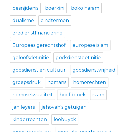
besnijdenis
boerkini
boko haram
dualisme
eindtermen
eredienstfinanciering
Europees gerechtshof
europese islam
geloofsdefinitie
godsdienstdefinitie
godsdienst en cultuur
godsdienstvrijheid
groepsdruk
homans
homorechten
homoseksualiteit
hoofddoek
islam
jan leyers
jehovah's getuigen
kinderrechten
loobuyck
mensenrechten
mentale weerbaarheid