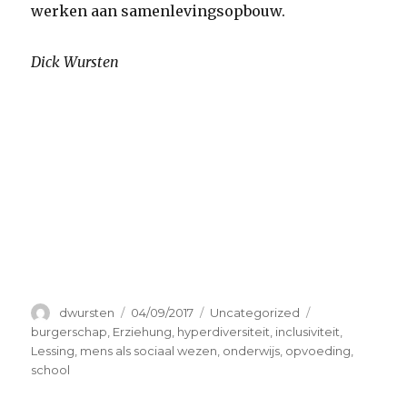
werken aan samenlevingsopbouw.
Dick Wursten
Auteur
Geplaatst
Categorieën
Tags
dwursten
04/09/2017
Uncategorized
op
burgerschap
,
Erziehung
,
hyperdiversiteit
,
inclusiviteit
,
Lessing
,
mens als sociaal wezen
,
onderwijs
,
opvoeding
,
school