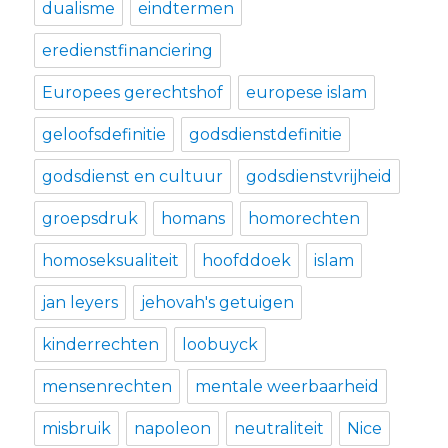
dualisme
eindtermen
eredienstfinanciering
Europees gerechtshof
europese islam
geloofsdefinitie
godsdienstdefinitie
godsdienst en cultuur
godsdienstvrijheid
groepsdruk
homans
homorechten
homoseksualiteit
hoofddoek
islam
jan leyers
jehovah's getuigen
kinderrechten
loobuyck
mensenrechten
mentale weerbaarheid
misbruik
napoleon
neutraliteit
Nice