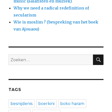
music (salafisten en muziek)
Why we need a radical redefinition of
secularism
Wie is moslim ? (bespreking van het boek
van Ajouaou)
ZO
Zoeken
naar:
TAGS
besnijdenis
boerkini
boko haram