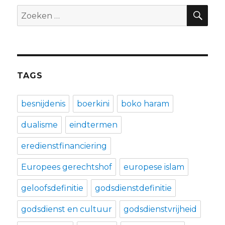
ZO
Zoeken
naar:
TAGS
besnijdenis
boerkini
boko haram
dualisme
eindtermen
eredienstfinanciering
Europees gerechtshof
europese islam
geloofsdefinitie
godsdienstdefinitie
godsdienst en cultuur
godsdienstvrijheid