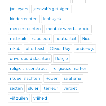
jan leyers
jehovah's getuigen
kinderrechten
loobuyck
mensenrechten
mentale weerbaarheid
misbruik
napoleon
neutraliteit
Nice
nikab
offerfeest
Olivier Roy
onderwijs
onverdoofd slachten
Religie
religie als construct
religieuze marker
ritueel slachten
Rouen
salafisme
secten
sluier
terreur
vergiet
vijf zuilen
vrijheid