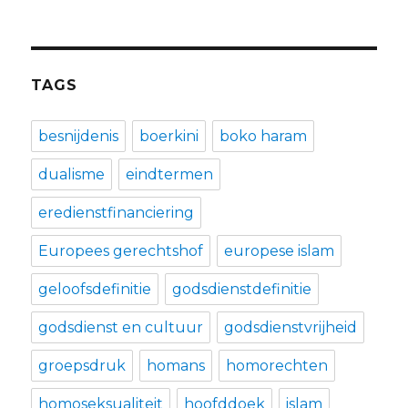
TAGS
besnijdenis
boerkini
boko haram
dualisme
eindtermen
eredienstfinanciering
Europees gerechtshof
europese islam
geloofsdefinitie
godsdienstdefinitie
godsdienst en cultuur
godsdienstvrijheid
groepsdruk
homans
homorechten
homoseksualiteit
hoofddoek
islam