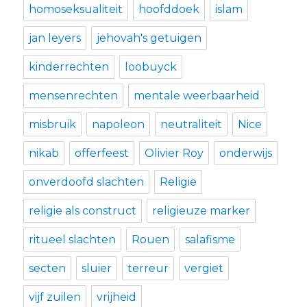
homoseksualiteit
hoofddoek
islam
jan leyers
jehovah's getuigen
kinderrechten
loobuyck
mensenrechten
mentale weerbaarheid
misbruik
napoleon
neutraliteit
Nice
nikab
offerfeest
Olivier Roy
onderwijs
onverdoofd slachten
Religie
religie als construct
religieuze marker
ritueel slachten
Rouen
salafisme
secten
sluier
terreur
vergiet
vijf zuilen
vrijheid