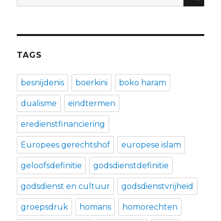
naar:
TAGS
besnijdenis
boerkini
boko haram
dualisme
eindtermen
eredienstfinanciering
Europees gerechtshof
europese islam
geloofsdefinitie
godsdienstdefinitie
godsdienst en cultuur
godsdienstvrijheid
groepsdruk
homans
homorechten