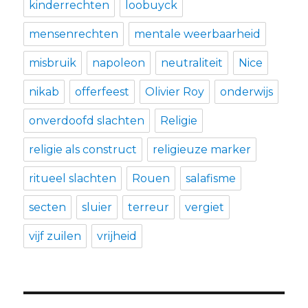
kinderrechten
loobuyck
mensenrechten
mentale weerbaarheid
misbruik
napoleon
neutraliteit
Nice
nikab
offerfeest
Olivier Roy
onderwijs
onverdoofd slachten
Religie
religie als construct
religieuze marker
ritueel slachten
Rouen
salafisme
secten
sluier
terreur
vergiet
vijf zuilen
vrijheid