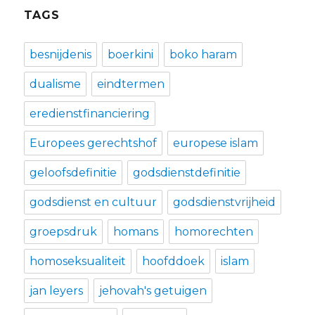
TAGS
besnijdenis
boerkini
boko haram
dualisme
eindtermen
eredienstfinanciering
Europees gerechtshof
europese islam
geloofsdefinitie
godsdienstdefinitie
godsdienst en cultuur
godsdienstvrijheid
groepsdruk
homans
homorechten
homoseksualiteit
hoofddoek
islam
jan leyers
jehovah's getuigen