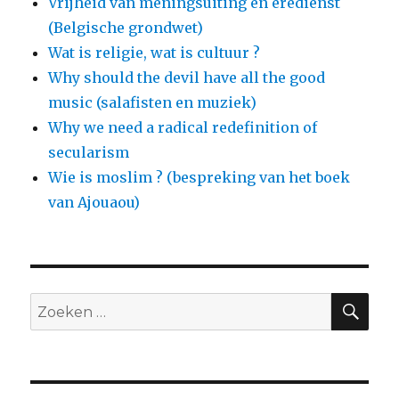
Vrijheid van meningsuiting en eredienst
(Belgische grondwet)
Wat is religie, wat is cultuur ?
Why should the devil have all the good
music (salafisten en muziek)
Why we need a radical redefinition of
secularism
Wie is moslim ? (bespreking van het boek
van Ajouaou)
ZO
Zoeken
naar: