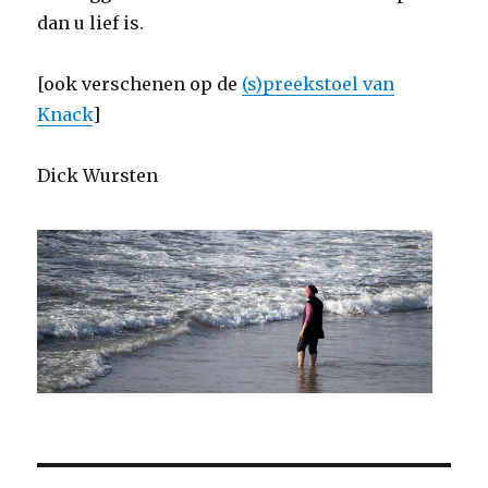
dan u lief is.
[ook verschenen op de
(s)preekstoel van
Knack
]
Dick Wursten