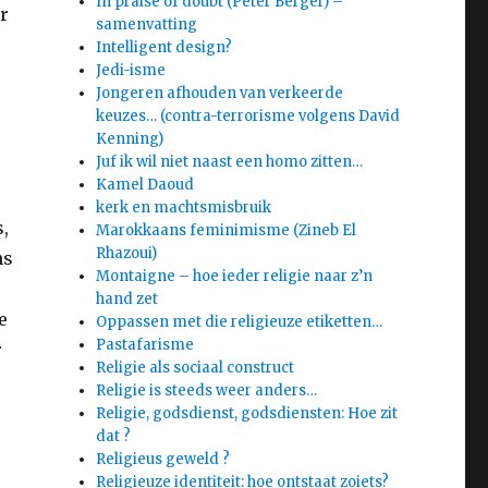
In praise of doubt (Peter Berger) –
ur
samenvatting
Intelligent design?
Jedi-isme
Jongeren afhouden van verkeerde
keuzes… (contra-terrorisme volgens David
Kenning)
Juf ik wil niet naast een homo zitten…
Kamel Daoud
kerk en machtsmisbruik
s,
Marokkaans feminimisme (Zineb El
Rhazoui)
ns
Montaigne – hoe ieder religie naar z’n
hand zet
e
Oppassen met die religieuze etiketten…
Pastafarisme
r
Religie als sociaal construct
Religie is steeds weer anders…
Religie, godsdienst, godsdiensten: Hoe zit
dat ?
Religieus geweld ?
Religieuze identiteit: hoe ontstaat zoiets?