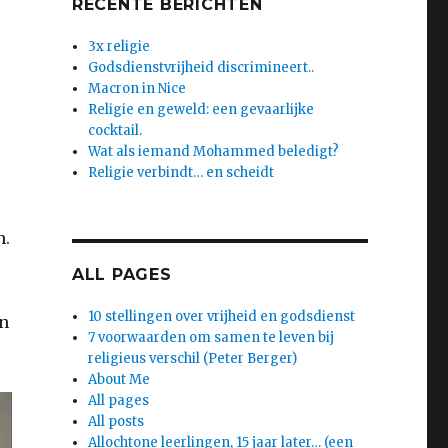
RECENTE BERICHTEN
3x religie
Godsdienstvrijheid discrimineert..
Macron in Nice
Religie en geweld: een gevaarlijke
cocktail.
Wat als iemand Mohammed beledigt?
Religie verbindt… en scheidt
n.
ALL PAGES
10 stellingen over vrijheid en godsdienst
en
7 voorwaarden om samen te leven bij
religieus verschil (Peter Berger)
About Me
All pages
All posts
Allochtone leerlingen, 15 jaar later… (een