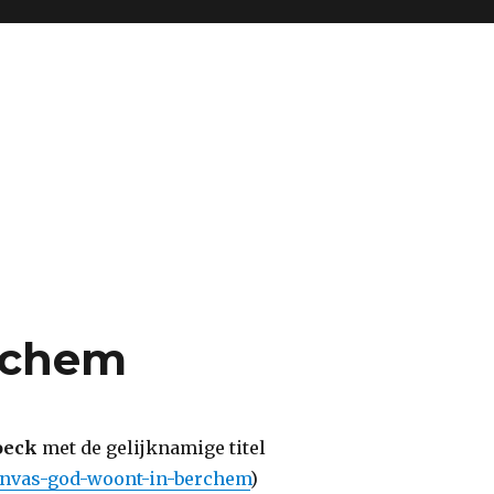
rchem
roeck
met de gelijknamige titel
anvas-god-woont-in-berchem
)