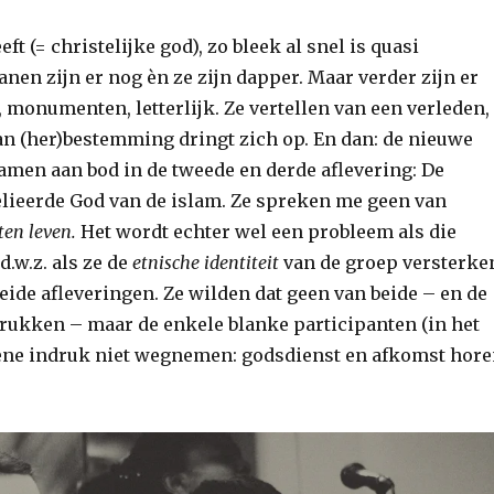
 (= christelijke god), zo bleek al snel is quasi
nen zijn er nog èn ze zijn dapper. Maar verder zijn er
 monumenten, letterlijk. Ze vertellen van een verleden,
an (her)bestemming dringt zich op. En dan: de nieuwe
amen aan bod in de tweede en derde aflevering: De
gelieerde God van de islam. Ze spreken me geen van
ten leven.
Het wordt echter wel een probleem als die
d.w.z. als ze de
etnische identiteit
van de groep versterke
beide afleveringen. Ze wilden dat geen van beide – en de
rukken – maar de enkele blanke participanten (in het
ene indruk niet wegnemen: godsdienst en afkomst hor