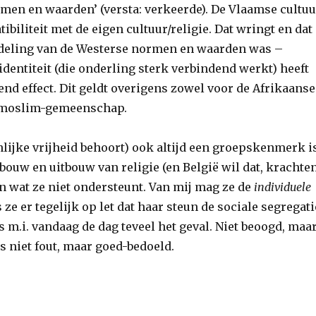
rmen en waarden’ (versta: verkeerde). De Vlaamse cultu
ibiliteit met de eigen cultuur/religie. Dat wringt en dat
rdeling van de Westerse normen en waarden was –
identiteit (die onderling sterk verbindend werkt) heeft
nd effect. Dit geldt overigens zowel voor de Afrikaanse
 moslim-gemeenschap.
onlijke vrijheid behoort) ook altijd een groepskenmerk i
bouw en uitbouw van religie (en België wil dat, krachte
n wat ze niet ondersteunt. Van mij mag ze de
individuele
 ze er tegelijk op let dat haar steun de sociale segregati
is m.i. vandaag de dag teveel het geval. Niet beoogd, maa
s niet fout, maar goed-bedoeld.