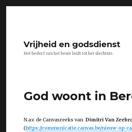
Vrijheid en godsdienst
Het bederf van het beste leidt tot het slechtste.
God woont in Be
N.a.v. de Canvasreeks van
Dimitri Van Zeeb
(
https://communicatie.canvas.be/nieuw-op-c