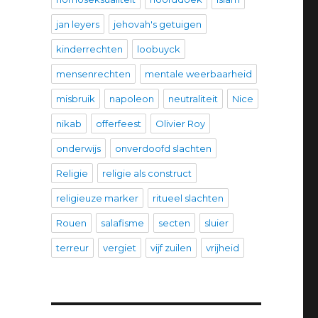
jan leyers
jehovah's getuigen
kinderrechten
loobuyck
mensenrechten
mentale weerbaarheid
misbruik
napoleon
neutraliteit
Nice
nikab
offerfeest
Olivier Roy
onderwijs
onverdoofd slachten
Religie
religie als construct
religieuze marker
ritueel slachten
Rouen
salafisme
secten
sluier
terreur
vergiet
vijf zuilen
vrijheid