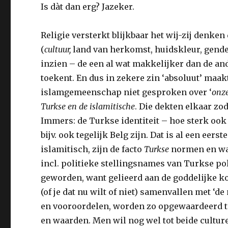
Is dàt dan erg? Jazeker.
Religie versterkt blijkbaar het wij-zij denke
(
cultuur,
land van herkomst, huidskleur, gender
inzien – de een al wat makkelijker dan de an
toekent. En dus in zekere zin ‘absoluut’ maakt
islamgemeenschap niet gesproken over ‘
onz
Turkse en de islamitische
. Die dekten elkaar zod
Immers: de Turkse identiteit – hoe sterk oo
bijv. ook tegelijk Belg zijn. Dat is al een eers
islamitisch, zijn de facto
Turkse
normen en wa
incl. politieke stellingsnames van Turkse pol
geworden, want gelieerd aan de goddelijke ko
(of je dat nu wilt of niet) samenvallen met ‘
en vooroordelen, worden zo opgewaardeerd t
en waarden. Men wil nog wel tot beide cultur