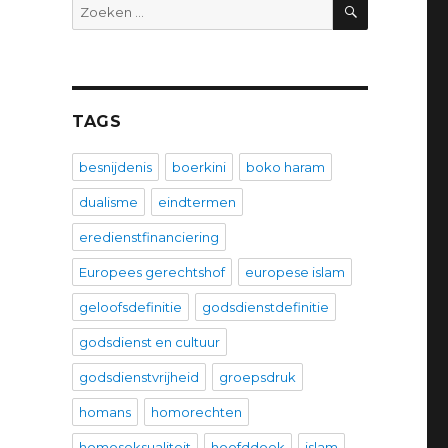
ZOEKEN
Zoeken
naar:
TAGS
besnijdenis
boerkini
boko haram
dualisme
eindtermen
eredienstfinanciering
Europees gerechtshof
europese islam
geloofsdefinitie
godsdienstdefinitie
godsdienst en cultuur
godsdienstvrijheid
groepsdruk
homans
homorechten
homoseksualiteit
hoofddoek
islam