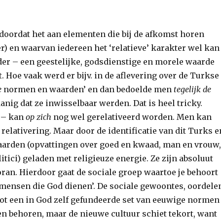
n doordat het aan elementen die bij de afkomst horen
) en waarvan iedereen het ‘relatieve’ karakter wel kan
der – een geestelijke, godsdienstige en morele waarde
. Hoe vaak werd er bijv. in de aflevering over de Turkse
e
normen en waarden’ en dan bedoelde men
tegelijk de
anig dat ze inwisselbaar werden. Dat is heel tricky.
k – kan
op zich
nog wel gerelativeerd worden. Men kan
te relativering. Maar door de identificatie van dit Turks e
arden (opvattingen over goed en kwaad, man en vrouw
itici) geladen met religieuze energie. Ze zijn absoluut
ran. Hierdoor gaat de sociale groep waartoe je behoort
de mensen die God dienen’. De sociale gewoontes, oordele
ot een in God zelf gefundeerde set van eeuwige normen
en behoren, maar de nieuwe cultuur schiet tekort, want