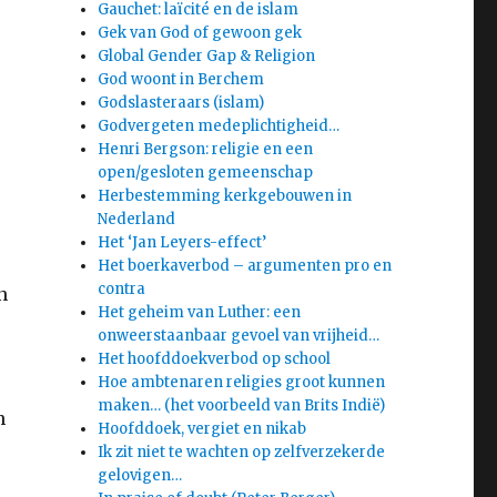
Gauchet: laïcité en de islam
Gek van God of gewoon gek
Global Gender Gap & Religion
God woont in Berchem
Godslasteraars (islam)
Godvergeten medeplichtigheid…
Henri Bergson: religie en een
open/gesloten gemeenschap
Herbestemming kerkgebouwen in
Nederland
Het ‘Jan Leyers-effect’
Het boerkaverbod – argumenten pro en
contra
n
Het geheim van Luther: een
,
onweerstaanbaar gevoel van vrijheid…
Het hoofddoekverbod op school
Hoe ambtenaren religies groot kunnen
maken… (het voorbeeld van Brits Indië)
n
Hoofddoek, vergiet en nikab
Ik zit niet te wachten op zelfverzekerde
gelovigen…