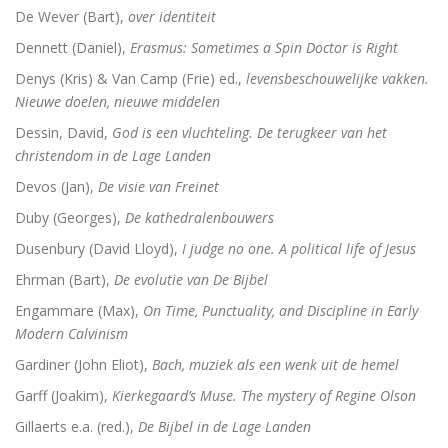
De Wever (Bart),
over identiteit
De vrouwen van de profeet
Dennett (Daniel),
Erasmus: Sometimes a Spin Doctor is Right
Denys (Kris) & Van Camp (Frie) ed.,
levensbeschouwelijke vakken.
Nieuwe doelen, nieuwe middelen
Oidipous en Antigone. Drie tragedies.
Dessin, David,
God is een vluchteling. De terugkeer van het
A New Science. The discovery of Religion
christendom in de Lage Landen
Devos (Jan),
De visie van Freinet
The Christians who became Jews. Acts of the Ap
Duby (Georges),
De kathedralenbouwers
Heilige gezangen
Dusenbury (David Lloyd),
I judge no one. A political life of Jesus
Ehrman (Bart),
De evolutie van De Bijbel
Waarover men niet spreekt
Engammare (Max),
On Time, Punctuality, and Discipline in Early
Identiteit
Modern Calvinism
Gardiner (John Eliot),
Bach, muziek als een wenk uit de hemel
Over god
Garff (Joakim),
Kierkegaard’s Muse. The mystery of Regine Olson
The changing faces of Jesus
Gillaerts e.a. (red.),
De Bijbel in de Lage Landen