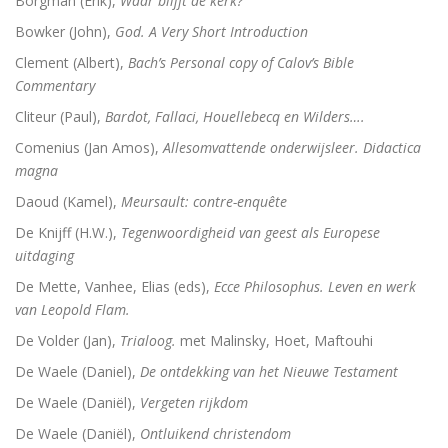
Borgman (Erik),
Waar blijft de kerk?
Bowker (John),
God. A Very Short Introduction
Dingen die verborgen waren
Clement (Albert),
Bach’s Personal copy of Calov’s Bible
Commentary
De omweg naar Santiago
Cliteur (Paul),
Bardot, Fallaci, Houellebecq en Wilders….
Alkibiades
Comenius (Jan Amos),
Allesomvattende onderwijsleer. Didactica
magna
De schepping van de wereld
Daoud (Kamel),
Meursault: contre-enquête
Inclusieve godsdienstpedagogiek
De Knijff (H.W.),
Tegenwoordigheid van geest als Europese
uitdaging
Luther de biografie
De Mette, Vanhee, Elias (eds),
Ecce Philosophus. Leven en werk
Holy Ignorance (La sainte ignorance)
van Leopold Flam.
De Volder (Jan),
Trialoog.
met Malinsky, Hoet, Maftouhi
In de handen van mensen. 2000 jaar Christus in kuns
De Waele (Daniel),
De ontdekking van het Nieuwe Testament
De Waele (Daniël),
Vergeten rijkdom
Bachs cantates, toen en nu
De Waele (Daniël),
Ontluikend christendom