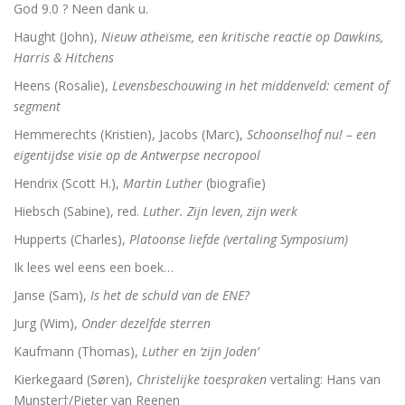
Adrianus VI (1459-1523). De tragische paus uit de N
God 9.0 ? Neen dank u.
Haught (John),
Nieuw atheïsme, een kritische reactie op Dawkins,
Toen onze wereld christelijk werd
Harris & Hitchens
De Arminiaanse vredeskerk. Redevoeringen van Arminiu
Heens (Rosalie),
Levensbeschouwing in het middenveld: cement of
segment
Het verloren koninkrijk
Hemmerechts (Kristien), Jacobs (Marc),
Schoonselhof nu! – een
eigentijdse visie op de Antwerpse necropool
Herinneringen aan Socrates
Hendrix (Scott H.),
Martin Luther
(biografie)
Wakend over God
Hiebsch (Sabine), red.
Luther. Zijn leven, zijn werk
Hupperts (Charles),
Platoonse liefde (vertaling Symposium)
Martin Luther
Ik lees wel eens een boek…
Luther en ‘zijn Joden’
Janse (Sam),
Is het de schuld van de ENE?
Brand Luther / Het merk ‘Luther’
Jurg (Wim),
Onder dezelfde sterren
Kaufmann (Thomas),
Luther en ‘zijn Joden’
Kierkegaard (Søren),
Christelijke toespraken
vertaling: Hans van
Munster†/Pieter van Reenen