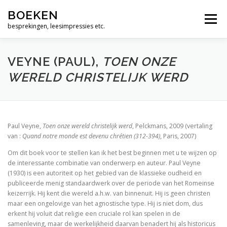
Ga
Alleen maar woorden
BOEKEN
naar
Menu
de
besprekingen, leesimpressies etc.
Geen dag zonder Bach
inhoud
Muziek zit tussen je oren
VEYNE (PAUL),
TOEN ONZE
WERELD CHRISTELIJK WERD
De bijbel, een vrij zinnige lezing
Wie is moslim ?
God. Een menselijke geschiedenis
Paul Veyne,
Toen onze wereld christelijk werd
, Pelckmans, 2009 (vertaling
van :
Quand notre monde est devenu chrétien (312-394)
, Paris, 2007)
Over de psalmen. Uitweidingen 110-117
Om dit boek voor te stellen kan ik het best beginnen met u te wijzen op
de interessante combinatie van onderwerp en auteur. Paul Veyne
The Jews and the Reformation.
(1930) is een autoriteit op het gebied van de klassieke oudheid en
publiceerde menig standaardwerk over de periode van het Romeinse
Zero Degrees of Empathy
keizerrijk. Hij kent die wereld a.h.w. van binnenuit. Hij is geen christen
maar een ongelovige van het agnostische type. Hij is niet dom, dus
Religious America, Secular Europe? A Theme and 
erkent hij voluit dat religie een cruciale rol kan spelen in de
samenleving, maar de werkelijkheid daarvan benadert hij als historicus