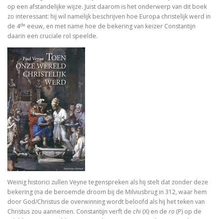
In Praise of Doubt
op een afstandelijke wijze. Juist daarom is het onderwerp van dit boek
zo interessant: hij wil namelijk beschrijven hoe Europa christelijk werd in
Bruiloft (I, II) Preken over het Hooglied
de
de 4
eeuw, en met name hoe de bekering van keizer Constantijn
daarin een cruciale rol speelde.
Philosophy of Religion in the Renaissance
Troost in filosofie
Mag ik? Dank je. Sorry. Vrijmoedi
Waar blijft de kerk?
God. A Very Short Introduction
Bach’s Personal copy of Calov’s Bible Commentary
Bardot, Fallaci, Houellebecq en Wilders….
Weinig historici zullen Veyne tegenspreken als hij stelt dat zonder deze
Allesomvattende onderwijsleer. Didactica ma
bekering (na de beroemde droom bij de Milviusbrug in 312, waar hem
door God/Christus de overwinning wordt beloofd als hij het teken van
Christus zou aannemen. Constantijn verft de
chi
(X) en de
ro
(P) op de
Meursault: contre-enquête