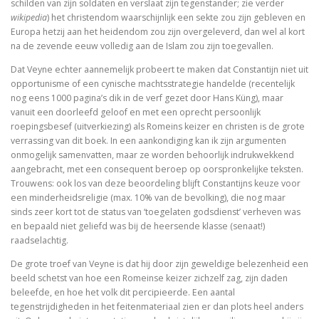
schilden van zijn soldaten en verslaat zijn tegenstander; zie verder
wikipedia
) het christendom waarschijnlijk een sekte zou zijn gebleven en
Tegenwoordigheid van geest als Europese uitdaging
Europa hetzij aan het heidendom zou zijn overgeleverd, dan wel al kort
na de zevende eeuw volledig aan de Islam zou zijn toegevallen.
Ecce Philosophus. Leven en werk van
Dat Veyne echter aannemelijk probeert te maken dat Constantijn niet uit
Trialoog.
opportunisme of een cynische machtsstrategie handelde (recentelijk
nog eens 1000 pagina’s dik in de verf gezet door Hans Küng), maar
vanuit een doorleefd geloof en met een oprecht persoonlijk
De ontdekking van het Nieuwe Testament
roepingsbesef (uitverkiezing) als Romeins keizer en christen is de grote
verrassing van dit boek. In een aankondiging kan ik zijn argumenten
Vergeten rijkdom
onmogelijk samenvatten, maar ze worden behoorlijk indrukwekkend
aangebracht, met een consequent beroep op oorspronkelijke teksten.
Ontluikend christendom
Trouwens: ook los van deze beoordeling blijft Constantijns keuze voor
een minderheidsreligie (max. 10% van de bevolking), die nog maar
over identiteit
sinds zeer kort tot de status van ‘toegelaten godsdienst’ verheven was
en bepaald niet geliefd was bij de heersende klasse (senaat!)
Erasmus: Sometimes a Spin Doctor is Right
raadselachtig.
De grote troef van Veyne is dat hij door zijn geweldige belezenheid een
levensbeschouwelijke vakken. Ni
beeld schetst van hoe een Romeinse keizer zichzelf zag, zijn daden
beleefde, en hoe het volk dit percipieerde. Een aantal
God is een vluchteling. De terugkeer van het christen
tegenstrijdigheden in het feitenmateriaal zien er dan plots heel anders