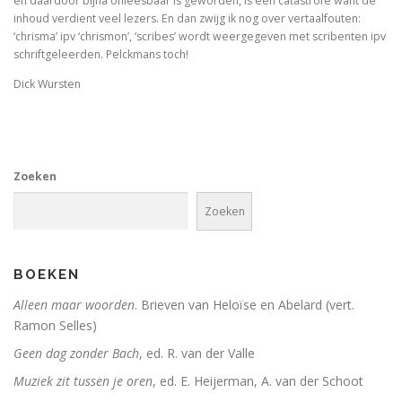
en daardoor bijna onleesbaar is geworden, is een catastrofe want de
inhoud verdient veel lezers. En dan zwijg ik nog over vertaalfouten:
Schoonselhof nu! – een eige
‘chrisma’ ipv ‘chrismon’, ‘scribes’ wordt weergegeven met scribenten ipv
schriftgeleerden. Pelckmans toch!
Luther. Zijn leven, zijn werk
Dick Wursten
Platoonse liefde (vertaling Symposium)
Zoeken
Is het de schuld van de ENE?
Zoeken
Onder dezelfde sterren
Christelijke toespraken
BOEKEN
Afsluitend onwetenschappelijk naschrift bij Filosofisc
Alleen maar woorden
. Brieven van Heloïse en Abelard (vert.
Ramon Selles)
Voorwoorden. De crisis en een crisis. De heer Phister.
Geen dag zonder Bach
, ed. R. van der Valle
De Wittenbergse nachtegaal
Muziek zit tussen je oren
, ed. E. Heijerman, A. van der Schoot