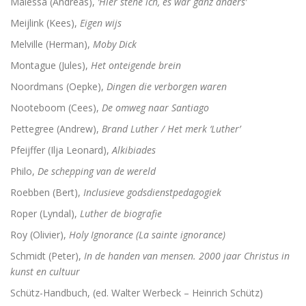
Malessa (Andreas),
‘Hier stehe ich, es war ganz anders’
Meijlink (Kees),
Eigen wijs
Melville (Herman),
Moby Dick
Montague (Jules),
Het onteigende brein
Noordmans (Oepke),
Dingen die verborgen waren
Nooteboom (Cees),
De omweg naar Santiago
Pettegree (Andrew),
Brand Luther / Het merk ‘Luther’
Pfeijffer (Ilja Leonard),
Alkibiades
Philo,
De schepping van de wereld
Roebben (Bert),
Inclusieve godsdienstpedagogiek
Roper (Lyndal),
Luther de biografie
Roy (Olivier),
Holy Ignorance (La sainte ignorance)
Schmidt (Peter),
In de handen van mensen. 2000 jaar Christus in
kunst en cultuur
Schütz-Handbuch, (ed. Walter Werbeck – Heinrich Schütz)