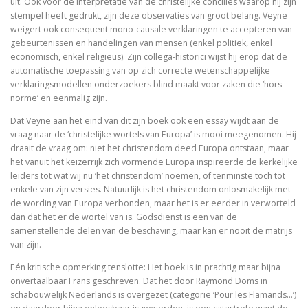
uit. Ook voor de interpretatie van de christelijke concilies waarop hij zijn
De visie van Freinet
stempel heeft gedrukt, zijn deze observaties van groot belang. Veyne
weigert ook consequent mono-causale verklaringen te accepteren van
De kathedralenbouwers
gebeurtenissen en handelingen van mensen (enkel politiek, enkel
economisch, enkel religieus). Zijn collega-historici wijst hij erop dat de
I judge no one. A political life of Jesus
automatische toepassing van op zich correcte wetenschappelijke
verklaringsmodellen onderzoekers blind maakt voor zaken die ‘hors
De evolutie van De Bijbel
norme’ en eenmalig zijn.
Dat Veyne aan het eind van dit zijn boek ook een essay wijdt aan de
On Time, Punctuality, and Discipline in Early Mode
vraag naar de ‘christelijke wortels van Europa’ is mooi meegenomen. Hij
draait de vraag om: niet het christendom deed Europa ontstaan, maar
Bach, muziek als een wenk uit de hemel
het vanuit het keizerrijk zich vormende Europa inspireerde de kerkelijke
leiders tot wat wij nu ‘het christendom’ noemen, of tenminste toch tot
Kierkegaard’s Muse. The mystery of Regine Olson
enkele van zijn versies. Natuurlijk is het christendom onlosmakelijk met
de wording van Europa verbonden, maar het is er eerder in verworteld
De Bijbel in de Lage Landen
dan dat het er de wortel van is. Godsdienst is een van de
samenstellende delen van de beschaving, maar kan er nooit de matrijs
van zijn.
Eén kritische opmerking tenslotte: Het boek is in prachtig maar bijna
Nieuw atheïsme, een kritische reactie op Dawkins, Har
onvertaalbaar Frans geschreven. Dat het door Raymond Doms in
schabouwelijk Nederlands is overgezet (categorie ‘Pour les Flamands…’)
Levensbeschouwing in het middenveld: cement of