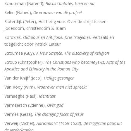
Schuurman (Barend),
Bachs cantates, toen en nu
Selim (Nahed),
De vrouwen van de profeet
Sloterdijk (Peter), Het heilig vuur. Over de strijd tussen
jodendom, christendom & Islam
Sofokles,
Oidipous en Antigone. Drie tragedies.
Vertaald en
toegelicht door Patrick Lateur
Stroumsa (Guy),
A New Science. The discovery of Religion
Stroup (Christopher),
The Christians who became Jews. Acts of the
Apostles and Ethnicity in the Roman City
Van der Knijff (Jaco),
Heilige gezangen
Van Rooy (Wim),
Waarover men niet spreekt
Verhaeghe (Paul),
Identiteit
Vermeersch (Etienne),
Over god
Vermes (Geza),
The changing faces of Jesus
Verweij (Michel),
Adrianus VI (1459-1523). De tragische paus uit
de Nederlanden