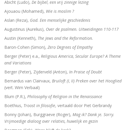
Abicht (Ludo),
De bijbel, een vrij zinnige lezing
De Bijbel voor ongelovigen
Ajouaou (Mohamed),
Wie is moslim ?
De bijbel voor ongelovigen
Aslan (Reza),
God. Een menselijke geschiedenis
Augustinus (Aurelius),
Over de psalmen. Uitweidingen 110-117
Helden. 150 epigrammen uit de Anthologia Graeca
Austin (Kenneth),
The Jews and the Reformation.
Une bible / Een bijbel
Baron-Cohen (Simon),
Zero Degrees of Empathy
De seculiere samenleving. Over religie, atheïsm
Berger (Peter) e.a.,
Religious America, Secular Europe? A Theme
and Variations
Het labyrinth van de verlorenen. Het Westen en zijn
Berger (Peter), Zijderveld (Anton),
In Praise of Doubt
Examens de la Bible
Bernardus van Clairvaux,
Bruiloft (I, II) Preken over het Hooglied
(vert. Wim Verbaal)
‘Hier stehe ich, es war ganz anders’
Blum (P.R.),
Philosophy of Religion in the Renaissance
Eigen wijs
Boëthius,
Troost in filosofie
, vertaald door Piet Gerbrandy
Bonny (Johan), Burggraeve (Roger),
Mag ik? Dank je. Sorry.
Moby Dick
Vrijmoedige dialoog over relaties, huwelijk en gezin
Het onteigende brein