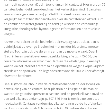
jaar heeft geschreven (Deel I: toelichtingen bij cantates). Hier worden 72
Tegenwoordigheid van geest als Europese uitdaging
cantates behandeld, geordend naar het kerkelijk jaar (incl. 8 cantates
voor andere gelegenheden): p. 23-442. Dit deel is een beetje
Ecce Philosophus. Leven en werk van
vergelijkbaar met het standaardwerk over de cantaten van Alfred Dürr
en combineert achtergrond bij de tekst (in wisselende verhouding:
Trialoog.
liturgische, theologische, hymnologische informatie) en een muzikale
analyse.
De ontdekking van het Nieuwe Testament
Als we ons realiseren dat het hele boek 592 pagina’s beslaat, dan is
duidelijk dat de overige 3 delen het met minder bladruimte moeten
Vergeten rijkdom
stellen. Toch zijn ook die delen meer dan de moeite waard. Deel II
(Bach in leven werk) bevat een degelijke biografie , p. 445-506, die
Ontluikend christendom
correcte informatie verschaf over Bach en die – belangrijk in een tijd
waarin via het internet achterhaalde opvattingen wegens kopie-vrijdom
over identiteit
steeds weer opduiken – de legendes niet voor de 1000e keer afschrijft
als waren het feiten.
Erasmus: Sometimes a Spin Doctor is Right
Deel III (Vorm en inhoud van de cantate) behandelt de oorsprong en
ontwikkeling van de cantate, haar plaats in de liturgie en de manier
levensbeschouwelijke vakken. Ni
waarop de geloofsexpressie in cantate, lied en preek elkaar aanvullen
dan wel elkaars pendant zijn, p. 507-546. Hier is een kleine correctie
God is een vluchteling. De terugkeer van het christen
noodzakelijk: Cantates vonden niet elke zondag in beide hoofdkerken
van Leipzig plaats, zoals Schuurman schrijft. Dit gebeurde enkel op