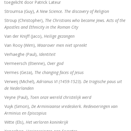
toegelicht door Patrick Lateur
Stroumsa (Guy),
A New Science. The discovery of Religion
Stroup (Christopher),
The Christians who became Jews. Acts of the
Apostles and Ethnicity in the Roman City
Van der Knijff (Jaco),
Heilige gezangen
Van Rooy (Wim),
Waarover men niet spreekt
Verhaeghe (Paul),
Identiteit
Vermeersch (Etienne),
Over god
Vermes (Geza),
The changing faces of Jesus
Verweij (Michel),
Adrianus VI (1459-1523). De tragische paus uit
de Nederlanden
Veyne (Paul),
Toen onze wereld christelijk werd
Vuyk (Simon),
De Arminiaanse vredeskerk. Redevoeringen van
Arminius en Episcopius
Witte (Els),
Het verloren koninkrijk