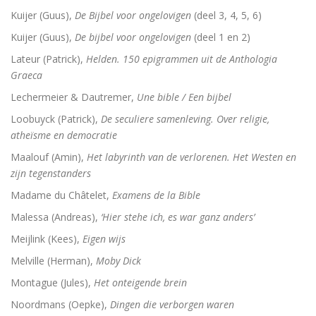
Kuijer (Guus),
De Bijbel voor ongelovigen
(deel 3, 4, 5, 6)
Kuijer (Guus),
De bijbel voor ongelovigen
(deel 1 en 2)
Lateur (Patrick),
Helden. 150 epigrammen uit de Anthologia
Graeca
Lechermeier & Dautremer,
Une bible / Een bijbel
Loobuyck (Patrick),
De seculiere samenleving. Over religie,
atheïsme en democratie
Maalouf (Amin),
Het labyrinth van de verlorenen. Het Westen en
zijn tegenstanders
Madame du Châtelet,
Examens de la Bible
Malessa (Andreas),
‘Hier stehe ich, es war ganz anders’
Meijlink (Kees),
Eigen wijs
Melville (Herman),
Moby Dick
Montague (Jules),
Het onteigende brein
Noordmans (Oepke),
Dingen die verborgen waren