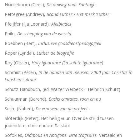
Nooteboom (Cees),
De omweg naar Santiago
Pettegree (Andrew),
Brand Luther / Het merk ‘Luther’
Pfeijffer (Ilja Leonard),
Alkibiades
Philo,
De schepping van de wereld
Roebben (Bert),
Inclusieve godsdienstpedagogiek
Roper (Lyndal),
Luther de biografie
Roy (Olivier),
Holy Ignorance (La sainte ignorance)
Schmidt (Peter),
In de handen van mensen. 2000 jaar Christus in
kunst en cultuur
Schütz-Handbuch, (ed. Walter Werbeck – Heinrich Schütz)
Schuurman (Barend),
Bachs cantates, toen en nu
Selim (Nahed),
De vrouwen van de profeet
Sloterdijk (Peter), Het heilig vuur. Over de strijd tussen
jodendom, christendom & Islam
Sofokles,
Oidipous en Antigone. Drie tragedies.
Vertaald en