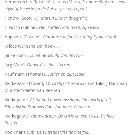
Hemmerechts (Kristien), Jacobs (Marc),
Schoonselhof nu! – een
eigentijdse visie op de Antwerpse necropool
Hendrix (Scott H.),
Martin Luther
(biografie)
Hiebsch (Sabine), red.
Luther. Zijn leven, zijn werk
Hupperts (Charles),
Platoonse liefde (vertaling Symposium)
Ik lees wel eens een boek…
Janse (Sam),
Is het de schuld van de ENE?
Jurg (Wim),
Onder dezelfde sterren
Kaufmann (Thomas),
Luther en ‘zijn Joden’
Kierkegaard (Søren),
Christelijke toespraken
vertaling: Hans van
Munster†/Pieter van Reenen
Kierkegaard,
Afsluitend onwetenschappelijk naschrift bij
Filosofische Kruimels door Johannes Climacus
Kierkegaard,
Voorwoorden. De crisis en een crisis. De heer
Phister.
Kooijmans (Ed),
De Wittenbergse nachtegaal