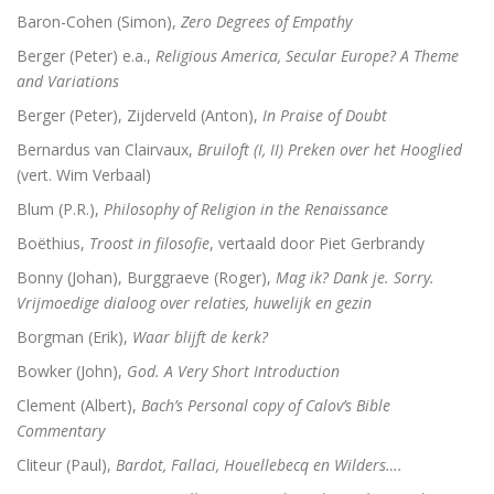
Adrianus VI (1459-1523). De tragische paus uit de N
Baron-Cohen (Simon),
Zero Degrees of Empathy
Berger (Peter) e.a.,
Religious America, Secular Europe? A Theme
Toen onze wereld christelijk werd
and Variations
De Arminiaanse vredeskerk. Redevoeringen van Arminiu
Berger (Peter), Zijderveld (Anton),
In Praise of Doubt
Bernardus van Clairvaux,
Bruiloft (I, II) Preken over het Hooglied
Het verloren koninkrijk
(vert. Wim Verbaal)
Herinneringen aan Socrates
Blum (P.R.),
Philosophy of Religion in the Renaissance
Boëthius,
Troost in filosofie
, vertaald door Piet Gerbrandy
Wakend over God
Bonny (Johan), Burggraeve (Roger),
Mag ik? Dank je. Sorry.
Martin Luther
Vrijmoedige dialoog over relaties, huwelijk en gezin
Borgman (Erik),
Waar blijft de kerk?
Luther en ‘zijn Joden’
Bowker (John),
God. A Very Short Introduction
Brand Luther / Het merk ‘Luther’
Clement (Albert),
Bach’s Personal copy of Calov’s Bible
Commentary
Cliteur (Paul),
Bardot, Fallaci, Houellebecq en Wilders….