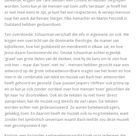
beleefde, krijgen die ‘rare teksten’ een context en kunnen ‘begrepen’
De Bijbel voor ongelovigen
worden. Soms kun je de mensen van toen zelfs ‘verstaan’. Je hoeft het
er niet mee eens te zijn, je kunt het wel respecteren. Ik verwijs hiervoor
naar het werk dat Renate Steiger, Elke Axmacher en Martin Petzoldt in
De bijbel voor ongelovigen
Duitsland hebben gedaan/doen.
Helden. 150 epigrammen uit de Anthologia Graeca
Ten overvloede: Schuurman verschaft die info in algemene zin ook. We
krijgen een overzicht van de dominante theologie, de manier van
Une bible / Een bijbel
bijbellezen, hoe het godsbeeld en mensbeeld in elkaar zat, en hoe
Jezus daarin functioneerde etc. Omdat Schuurman echter eigenlijk
De seculiere samenleving. Over religie, atheïsm
‘gruwt’ van grote delen van dit denken, mist hij de kans om te zien hoe
ook hier – maar dan ‘toen’, niet ‘nu’ – mensen hebben gezocht naar een
antwoord op de grote onbeantwoordbare vragen van het leven en hoe
Het labyrinth van de verlorenen. Het Westen en zijn
men in de combinatie van tekst en muziek van Bach hier antwoorden
heeft gehoord en gevoeld. Daar passen Jaspers ‘chiffren’ ook prima op
Examens de la Bible
en zo kun je ook zonder oordeel over hoe mensen ‘toen’ geloofden de
lijn naar ‘nu’ doortrekken. Ook als de teksten nu niet meer direct
‘Hier stehe ich, es war ganz anders’
aanspreken, kan de muziek nog steeds de ziel raken. De teksten
worden echter niet gedesavoueerd. Ze waren betekenisdragers,
Eigen wijs
gelukkig, toen. En daarom heeft de muziek ook nu nog betekenis, want
zonder het symbolisch universum waarin Bach leefde zou deze muziek
Moby Dick
niet gecomponeerd zijn.
Kortom: een bijzonder aanbevelenswaardig boek voor iedereen die
Het onteigende brein