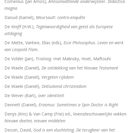
Comenius (Jan Amos),
Allesomvattende onderwijsleer. Didactica
magna
Daoud (Kamel),
Meursault: contre-enquête
De Knijff (H.W.),
Tegenwoordigheid van geest als Europese
uitdaging
De Mette, Vanhee, Elias (eds),
Ecce Philosophus. Leven en werk
van Leopold Flam.
De Volder (Jan),
Trialoog.
met Malinsky, Hoet, Maftouhi
De Waele (Daniel),
De ontdekking van het Nieuwe Testament
De Waele (Daniël),
Vergeten rijkdom
De Waele (Daniël),
Ontluikend christendom
De Wever (Bart),
over identiteit
Dennett (Daniel),
Erasmus: Sometimes a Spin Doctor is Right
Denys (Kris) & Van Camp (Frie) ed.,
levensbeschouwelijke vakken.
Nieuwe doelen, nieuwe middelen
Dessin, David,
God is een vluchteling. De terugkeer van het