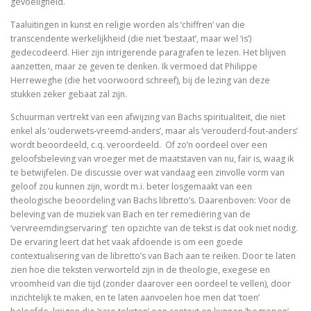
gevoeligheid.
Taaluitingen in kunst en religie worden als ‘chiffren’ van die
Schoonselhof nu! – een eige
transcendente werkelijkheid (die niet ‘bestaat’, maar wel ‘is’)
gedecodeerd. Hier zijn intrigerende paragrafen te lezen. Het blijven
Luther. Zijn leven, zijn werk
aanzetten, maar ze geven te denken. Ik vermoed dat Philippe
Herreweghe (die het voorwoord schreef), bij de lezing van deze
Platoonse liefde (vertaling Symposium)
stukken zeker gebaat zal zijn.
Schuurman vertrekt van een afwijzing van Bachs spiritualiteit, die niet
enkel als ‘ouderwets-vreemd-anders’, maar als ‘verouderd-fout-anders’
wordt beoordeeld, c.q. veroordeeld. Of zo’n oordeel over een
Is het de schuld van de ENE?
geloofsbeleving van vroeger met de maatstaven van nu, fair is, waag ik
te betwijfelen. De discussie over wat vandaag een zinvolle vorm van
Onder dezelfde sterren
geloof zou kunnen zijn, wordt m.i. beter losgemaakt van een
theologische beoordeling van Bachs libretto’s. Daarenboven: Voor de
Christelijke toespraken
beleving van de muziek van Bach en ter remediëring van de
‘vervreemdingservaring’ ten opzichte van de tekst is dat ook niet nodig.
Afsluitend onwetenschappelijk naschrift bij Filosofisc
De ervaring leert dat het vaak afdoende is om een goede
contextualisering van de libretto’s van Bach aan te reiken. Door te laten
Voorwoorden. De crisis en een crisis. De heer Phister.
zien hoe die teksten verworteld zijn in de theologie, exegese en
vroomheid van die tijd (zonder daarover een oordeel te vellen), door
De Wittenbergse nachtegaal
inzichtelijk te maken, en te laten aanvoelen hoe men dat ‘toen’