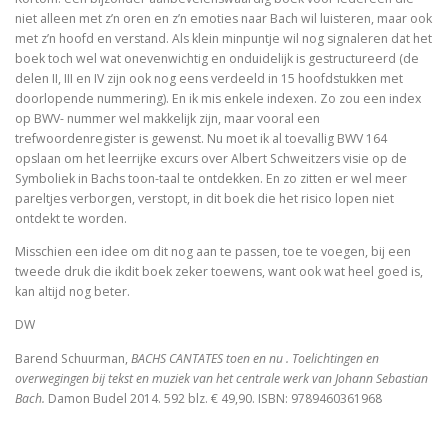
niet alleen met z’n oren en z’n emoties naar Bach wil luisteren, maar ook
met z’n hoofd en verstand. Als klein minpuntje wil nog signaleren dat het
Dingen die verborgen waren
boek toch wel wat onevenwichtig en onduidelijk is gestructureerd (de
delen II, III en IV zijn ook nog eens verdeeld in 15 hoofdstukken met
De omweg naar Santiago
doorlopende nummering). En ik mis enkele indexen. Zo zou een index
op BWV- nummer wel makkelijk zijn, maar vooral een
Alkibiades
trefwoordenregister is gewenst. Nu moet ik al toevallig BWV 164
opslaan om het leerrijke excurs over Albert Schweitzers visie op de
De schepping van de wereld
Symboliek in Bachs toon-taal te ontdekken. En zo zitten er wel meer
pareltjes verborgen, verstopt, in dit boek die het risico lopen niet
Inclusieve godsdienstpedagogiek
ontdekt te worden.
Misschien een idee om dit nog aan te passen, toe te voegen, bij een
Luther de biografie
tweede druk die ikdit boek zeker toewens, want ook wat heel goed is,
kan altijd nog beter.
Holy Ignorance (La sainte ignorance)
DW
In de handen van mensen. 2000 jaar Christus in kuns
Barend Schuurman,
BACHS CANTATES toen en nu . Toelichtingen en
overwegingen bij tekst en muziek van het centrale werk van Johann Sebastian
Bach.
Damon Budel 2014. 592 blz. € 49,90. ISBN: 9789460361968
Bachs cantates, toen en nu