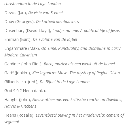
christendom in de Lage Landen
Devos (Jan),
De visie van Freinet
Duby (Georges),
De kathedralenbouwers
Dusenbury (David Lloyd),
I judge no one. A political life of Jesus
Ehrman (Bart),
De evolutie van De Bijbel
Engammare (Max),
On Time, Punctuality, and Discipline in Early
Modern Calvinism
Gardiner (John Eliot),
Bach, muziek als een wenk uit de hemel
Garff (Joakim),
Kierkegaard’s Muse. The mystery of Regine Olson
Gillaerts e.a. (red.),
De Bijbel in de Lage Landen
God 9.0 ? Neen dank u.
Haught (John),
Nieuw atheïsme, een kritische reactie op Dawkins,
Harris & Hitchens
Heens (Rosalie),
Levensbeschouwing in het middenveld: cement of
segment