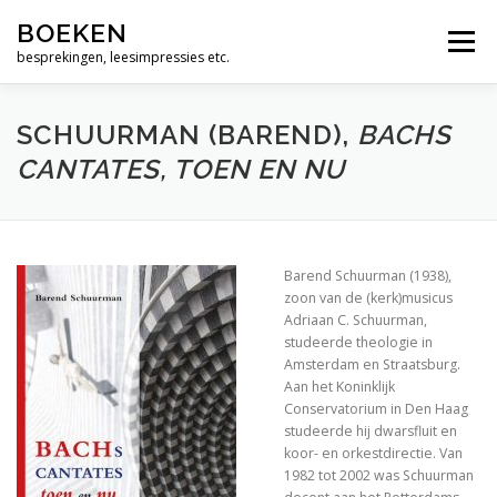
Ga
Alleen maar woorden
BOEKEN
naar
Menu
de
besprekingen, leesimpressies etc.
Geen dag zonder Bach
inhoud
Muziek zit tussen je oren
SCHUURMAN (BAREND),
BACHS
CANTATES, TOEN EN NU
De bijbel, een vrij zinnige lezing
Wie is moslim ?
God. Een menselijke geschiedenis
Barend Schuurman (1938),
zoon van de (kerk)musicus
Over de psalmen. Uitweidingen 110-117
Adriaan C. Schuurman,
studeerde theologie in
The Jews and the Reformation.
Amsterdam en Straatsburg.
Aan het Koninklijk
Zero Degrees of Empathy
Conservatorium in Den Haag
studeerde hij dwarsfluit en
koor- en orkestdirectie. Van
Religious America, Secular Europe? A Theme and 
1982 tot 2002 was Schuurman