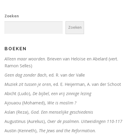
De vrouwen van de profeet
Zoeken
Zoeken
Oidipous en Antigone. Drie tragedies.
A New Science. The discovery of Religion
BOEKEN
Alleen maar woorden
. Brieven van Heloïse en Abelard (vert.
The Christians who became Jews. Acts of the Ap
Ramon Selles)
Heilige gezangen
Geen dag zonder Bach
, ed. R. van der Valle
Muziek zit tussen je oren
, ed. E. Heijerman, A. van der Schoot
Waarover men niet spreekt
Abicht (Ludo),
De bijbel, een vrij zinnige lezing
Identiteit
Ajouaou (Mohamed),
Wie is moslim ?
Over god
Aslan (Reza),
God. Een menselijke geschiedenis
Augustinus (Aurelius),
Over de psalmen. Uitweidingen 110-117
The changing faces of Jesus
Austin (Kenneth),
The Jews and the Reformation.