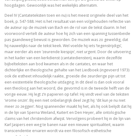
De visie van Freinet
hoogdagen. Gewoonlijk was het wekelijks alternatim.
Deel IV (Cantateteksten toen en nu) is het meest originele deel van het
De kathedralenbouwers
boek, p. 547-588. Het is het resultaat van een volgehouden reflectie van
de auteur op de muziek van Bach en de rol van de tekst daarin. In het
I judge no one. A political life of Jesus
voorwoord vertelt de auteur hoe hij zich van een spanning tussenbeide
pas gaandeweg bewust is geworden. De muziek was zo geweldig, dat
De evolutie van De Bijbel
hij nauwelijks naar de tekst keek. Wel voelde hij iets ‘tegenstrijdigs’,
maar eerder als een ‘zeurende kiespijn’, niet urgent. Door de uitvoering
On Time, Punctuality, and Discipline in Early Mode
in het kader van een kerkdienst (cantatediensten), waarin dezelfde
bijbelteksten aan bod kwamen als in de cantates, en waar het
Bach, muziek als een wenk uit de hemel
dichterlijke en theologische gehalte van het Liedboek (ingevoerd 1973)
ook de estheet inhoudelijk raakte, groeide die zeurderige pijn uit tot
Kierkegaard’s Muse. The mystery of Regine Olson
een existentiële theologische uitdaging. In dit deel is dan ook vooral
een theoloog aan het woord, die gevormd is in de tweede helft van de
vorige eeuw. Hij legt z’n papieren op tafel: Hij vindt veel van de teksten
De Bijbel in de Lage Landen
‘vrome onzin’. Bij een niet onbelangrijk deel zegt hij: ‘dit kun je nu niet
meer zo zeggen’. Nog spannender maakt hij het, als hij ook belijdt dat hij
in de lijn van Sperna Weiland, Kuitert en Den Heyer, alle ontologische
claims van het christendom afwijst. Vervolgens probeert hij in de lijn van
Nieuw atheïsme, een kritische reactie op Dawkins, Har
Karl Jaspers een weg te banen naar een nieuwe spiritualiteit, waarin
transcendentie ervaren wordt via een filosofisch-esthetische
Levensbeschouwing in het middenveld: cement of