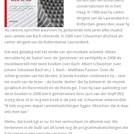
docent aan het Rotterdams
In Praise of Doubt
conservatorium en in Den
Haag. In 1966 was hij cantor-
Bruiloft (I, II) Preken over het Hooglied
dirigent van de Laurenskerk in
Rotterdam geworden, waar hij
Philosophy of Religion in the Renaissance
de cantorij oprichtte waarmee hij gedurende vele jaren elke maand
een cantate van Bach uitvoerde. In 2005 nam Schuurman afscheid als
Troost in filosofie
cantor-dirigent van de Rotterdamse Laurenskerk.
Dat was gelukkig niet het einde van zijn muzikale activiteit. Alleen
Mag ik? Dank je. Sorry. Vrijmoedi
verruilde hij de ‘baton’ voor de ‘ganzeveer’ en verblijdde in 2008 de
muziekwereld met twee boeken over Bach: Albert Schweitzer over
Waar blijft de kerk?
Johann Sebastian Bach en J. S. Bach – Matthäus Passion. Over de
achtergronden van het libretto. In beide boeken combineert hij – zeer
God. A Very Short Introduction
tot vrucht van de lezer – de beide ‘stielen’ die hij beheerst: de muziek
(praktisch en theoretisch) en de theologie. Toen hij naar aanleiding van
Bach’s Personal copy of Calov’s Bible Commentary
deze boeken in 2008 werd geïnterviewd door Jaco van der Knijff (RD)
vroeg deze of er nog een boek in de pen zat. Schuurman antwoordde:
Bardot, Fallaci, Houellebecq en Wilders….
“Ik heb nog een stapel cantatetoelichtingen liggen. Misschien dat ik daar
iets mee kan.”
Allesomvattende onderwijsleer. Didactica ma
Welnu, dat boek ligt er nu. En het verloochent z’n afkomst niet. We
herkennen in de ‘bulk’ van dit boek nog de programmatoelichtingen die
Meursault: contre-enquête
Schuurman in een periode van bijna 40