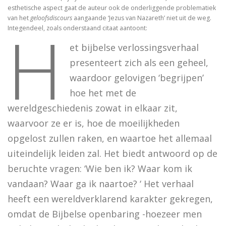
esthetische aspect gaat de auteur ook de onderliggende problematiek
Tegenwoordigheid van geest als Europese uitdaging
van het
geloofsdiscours
aangaande ‘Jezus van Nazareth’ niet uit de weg.
H
Integendeel, zoals onderstaand citaat aantoont:
Ecce Philosophus. Leven en werk van
et bijbelse verlossingsverhaal
Trialoog.
presenteert zich als een geheel,
waardoor gelovigen ‘begrijpen’
De ontdekking van het Nieuwe Testament
hoe het met de
Vergeten rijkdom
wereldgeschiedenis zowat in elkaar zit,
waarvoor ze er is, hoe de moeilijkheden
Ontluikend christendom
opgelost zullen raken, en waartoe het allemaal
over identiteit
uiteindelijk leiden zal. Het biedt antwoord op de
Erasmus: Sometimes a Spin Doctor is Right
beruchte vragen: ‘Wie ben ik? Waar kom ik
vandaan? Waar ga ik naartoe? ‘ Het verhaal
levensbeschouwelijke vakken. Ni
heeft een wereldverklarend karakter gekregen,
God is een vluchteling. De terugkeer van het christen
omdat de Bijbelse openbaring -hoezeer men