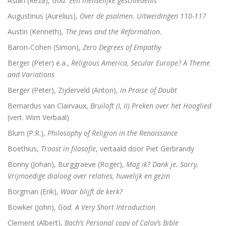
Aslan (Reza),
God. Een menselijke geschiedenis
Augustinus (Aurelius),
Over de psalmen. Uitweidingen 110-117
Austin (Kenneth),
The Jews and the Reformation.
Baron-Cohen (Simon),
Zero Degrees of Empathy
Berger (Peter) e.a.,
Religious America, Secular Europe? A Theme
and Variations
Berger (Peter), Zijderveld (Anton),
In Praise of Doubt
Bernardus van Clairvaux,
Bruiloft (I, II) Preken over het Hooglied
(vert. Wim Verbaal)
Blum (P.R.),
Philosophy of Religion in the Renaissance
Boëthius,
Troost in filosofie
, vertaald door Piet Gerbrandy
Bonny (Johan), Burggraeve (Roger),
Mag ik? Dank je. Sorry.
Vrijmoedige dialoog over relaties, huwelijk en gezin
Borgman (Erik),
Waar blijft de kerk?
Bowker (John),
God. A Very Short Introduction
Clement (Albert),
Bach’s Personal copy of Calov’s Bible