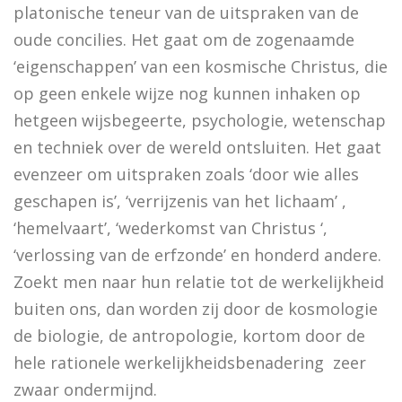
platonische teneur van de uitspraken van de
De vrouwen van de profeet
oude concilies. Het gaat om de zogenaamde
‘eigenschappen’ van een kosmische Christus, die
op geen enkele wijze nog kunnen inhaken op
Oidipous en Antigone. Drie tragedies.
hetgeen wijsbegeerte, psychologie, wetenschap
A New Science. The discovery of Religion
en techniek over de wereld ontsluiten. Het gaat
evenzeer om uitspraken zoals ‘door wie alles
The Christians who became Jews. Acts of the Ap
geschapen is’, ‘verrijzenis van het lichaam’ ,
Heilige gezangen
‘hemelvaart’, ‘wederkomst van Christus ‘,
‘verlossing van de erfzonde’ en honderd andere.
Waarover men niet spreekt
Zoekt men naar hun relatie tot de werkelijkheid
Identiteit
buiten ons, dan worden zij door de kosmologie
Over god
de biologie, de antropologie, kortom door de
hele rationele werkelijkheidsbenadering zeer
The changing faces of Jesus
zwaar ondermijnd.