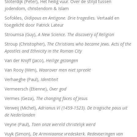
Sloterdijk (Peter), Het heilig vuur. Over de strijd tussen
jodendom, christendom & Islam
Sofokles,
Oidipous en Antigone. Drie tragedies.
Vertaald en
toegelicht door Patrick Lateur
Stroumsa (Guy),
A New Science. The discovery of Religion
Stroup (Christopher),
The Christians who became Jews. Acts of the
Apostles and Ethnicity in the Roman City
Van der Knijff (Jaco),
Heilige gezangen
Van Rooy (Wim),
Waarover men niet spreekt
Verhaeghe (Paul),
Identiteit
Vermeersch (Etienne),
Over god
Vermes (Geza),
The changing faces of Jesus
Verweij (Michel),
Adrianus VI (1459-1523). De tragische paus uit
de Nederlanden
Veyne (Paul),
Toen onze wereld christelijk werd
Vuyk (Simon),
De Arminiaanse vredeskerk. Redevoeringen van