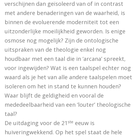
verschijnen dan geïsoleerd van of in contrast
met andere benaderingen van de waarheid, is
Dingen die verborgen waren
binnen de evoluerende moderniteit tot een
De omweg naar Santiago
uitzonderlijke moeilijkheid geworden. Is enige
osmose nog mogelijk? Zijn de ontologische
Alkibiades
uitspraken van de theologie enkel nog
De schepping van de wereld
houdbaar met een taal die in ‘arcana’ spreekt,
Inclusieve godsdienstpedagogiek
voor ingewijden? Wat is een taalspel echter nog
waard als je het van alle andere taalspelen moet
Luther de biografie
isoleren om het in stand te kunnen houden?
Holy Ignorance (La sainte ignorance)
Waar blijft de geldigheid en vooral de
mededeelbaarheid van een ‘louter’ theologische
In de handen van mensen. 2000 jaar Christus in kuns
taal?
ste
De uitdaging voor de 21
eeuw is
huiveringwekkend. Op het spel staat de hele
Bachs cantates, toen en nu