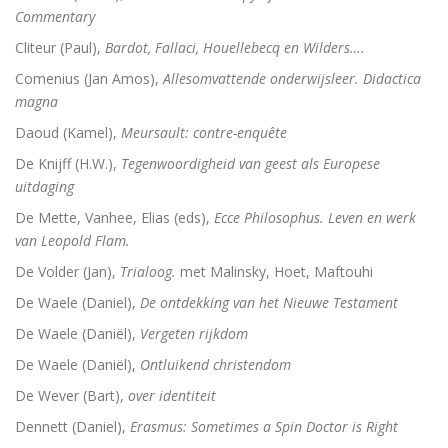
Commentary
Cliteur (Paul),
Bardot, Fallaci, Houellebecq en Wilders….
Comenius (Jan Amos),
Allesomvattende onderwijsleer. Didactica
magna
Daoud (Kamel),
Meursault: contre-enquête
De Knijff (H.W.),
Tegenwoordigheid van geest als Europese
uitdaging
De Mette, Vanhee, Elias (eds),
Ecce Philosophus. Leven en werk
van Leopold Flam.
De Volder (Jan),
Trialoog.
met Malinsky, Hoet, Maftouhi
De Waele (Daniel),
De ontdekking van het Nieuwe Testament
De Waele (Daniël),
Vergeten rijkdom
De Waele (Daniël),
Ontluikend christendom
De Wever (Bart),
over identiteit
Dennett (Daniel),
Erasmus: Sometimes a Spin Doctor is Right