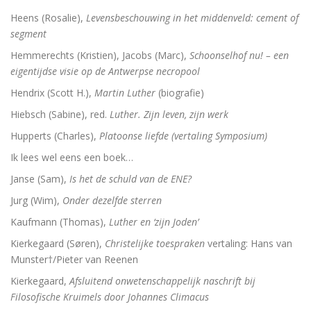
Heens (Rosalie),
Levensbeschouwing in het middenveld: cement of
segment
Hemmerechts (Kristien), Jacobs (Marc),
Schoonselhof nu! – een
eigentijdse visie op de Antwerpse necropool
Hendrix (Scott H.),
Martin Luther
(biografie)
Hiebsch (Sabine), red.
Luther. Zijn leven, zijn werk
Hupperts (Charles),
Platoonse liefde (vertaling Symposium)
Ik lees wel eens een boek…
Janse (Sam),
Is het de schuld van de ENE?
Jurg (Wim),
Onder dezelfde sterren
Kaufmann (Thomas),
Luther en ‘zijn Joden’
Kierkegaard (Søren),
Christelijke toespraken
vertaling: Hans van
Munster†/Pieter van Reenen
Kierkegaard,
Afsluitend onwetenschappelijk naschrift bij
Filosofische Kruimels door Johannes Climacus