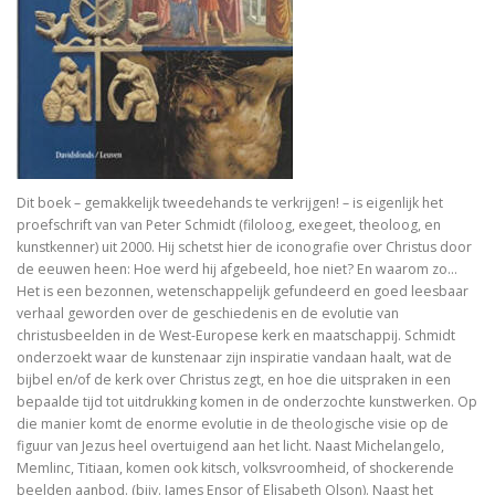
In Praise of Doubt
Bruiloft (I, II) Preken over het Hooglied
Philosophy of Religion in the Renaissance
Troost in filosofie
Mag ik? Dank je. Sorry. Vrijmoedi
Dit boek – gemakkelijk tweedehands te verkrijgen! – is eigenlijk het
proefschrift van van Peter Schmidt (filoloog, exegeet, theoloog, en
Waar blijft de kerk?
kunstkenner) uit 2000. Hij schetst hier de iconografie over Christus door
de eeuwen heen: Hoe werd hij afgebeeld, hoe niet? En waarom zo…
God. A Very Short Introduction
Het is een bezonnen, wetenschappelijk gefundeerd en goed leesbaar
verhaal geworden over de geschiedenis en de evolutie van
christusbeelden in de West-Europese kerk en maatschappij. Schmidt
Bach’s Personal copy of Calov’s Bible Commentary
onderzoekt waar de kunstenaar zijn inspiratie vandaan haalt, wat de
bijbel en/of de kerk over Christus zegt, en hoe die uitspraken in een
Bardot, Fallaci, Houellebecq en Wilders….
bepaalde tijd tot uitdrukking komen in de onderzochte kunstwerken. Op
die manier komt de enorme evolutie in de theologische visie op de
Allesomvattende onderwijsleer. Didactica ma
figuur van Jezus heel overtuigend aan het licht. Naast Michelangelo,
Memlinc, Titiaan, komen ook kitsch, volksvroomheid, of shockerende
Meursault: contre-enquête
beelden aanbod. (bijv. James Ensor of Elisabeth Olson). Naast het