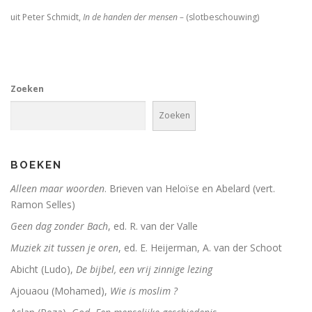
Adrianus VI (1459-1523). De tragische paus uit de N
uit Peter Schmidt,
In de handen der mensen –
(slotbeschouwing)
Toen onze wereld christelijk werd
De Arminiaanse vredeskerk. Redevoeringen van Arminiu
Zoeken
Het verloren koninkrijk
Zoeken
Herinneringen aan Socrates
Wakend over God
BOEKEN
Martin Luther
Alleen maar woorden
. Brieven van Heloïse en Abelard (vert.
Ramon Selles)
Luther en ‘zijn Joden’
Geen dag zonder Bach
, ed. R. van der Valle
Brand Luther / Het merk ‘Luther’
Muziek zit tussen je oren
, ed. E. Heijerman, A. van der Schoot
Abicht (Ludo),
De bijbel, een vrij zinnige lezing
Ajouaou (Mohamed),
Wie is moslim ?