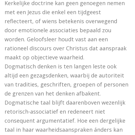
Kerkelijke doctrine kan geen genoegen nemen
De Bijbel voor ongelovigen
met een Jezus die enkel een tijdgeest
De bijbel voor ongelovigen
reflecteert, of wiens betekenis overwegend
door emotionele associaties bepaald zou
Helden. 150 epigrammen uit de Anthologia Graeca
worden. Geloofsleer houdt vast aan een
Une bible / Een bijbel
rationeel discours over Christus dat aanspraak
maakt op objectieve waarheid.
De seculiere samenleving. Over religie, atheïsm
Dogmatisch denken is ten langen leste ook
Het labyrinth van de verlorenen. Het Westen en zijn
altijd een gezagsdenken, waarbij de autoriteit
Examens de la Bible
van tradities, geschriften, groepen of personen
de grenzen van het denken afbakent.
‘Hier stehe ich, es war ganz anders’
Dogmatische taal blijft daarenboven wezenlijk
Eigen wijs
retorisch-associatief en redeneert niet
consequent argumentatief. Hoe een dergelijke
Moby Dick
taal in haar waarheidsaanspraken ánders kan
Het onteigende brein