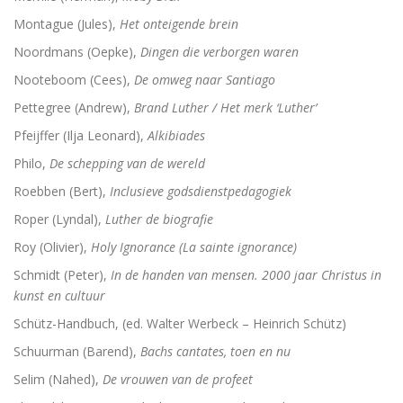
Montague (Jules),
Het onteigende brein
Noordmans (Oepke),
Dingen die verborgen waren
Nooteboom (Cees),
De omweg naar Santiago
Pettegree (Andrew),
Brand Luther / Het merk ‘Luther’
Pfeijffer (Ilja Leonard),
Alkibiades
Philo,
De schepping van de wereld
Roebben (Bert),
Inclusieve godsdienstpedagogiek
Roper (Lyndal),
Luther de biografie
Roy (Olivier),
Holy Ignorance (La sainte ignorance)
Schmidt (Peter),
In de handen van mensen. 2000 jaar Christus in
kunst en cultuur
Schütz-Handbuch, (ed. Walter Werbeck – Heinrich Schütz)
Schuurman (Barend),
Bachs cantates, toen en nu
Selim (Nahed),
De vrouwen van de profeet