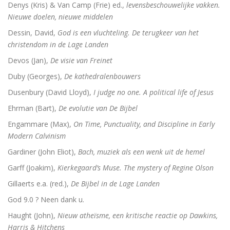
Denys (Kris) & Van Camp (Frie) ed.,
levensbeschouwelijke vakken.
Nieuwe doelen, nieuwe middelen
Dessin, David,
God is een vluchteling. De terugkeer van het
christendom in de Lage Landen
Devos (Jan),
De visie van Freinet
Duby (Georges),
De kathedralenbouwers
Dusenbury (David Lloyd),
I judge no one. A political life of Jesus
Ehrman (Bart),
De evolutie van De Bijbel
Engammare (Max),
On Time, Punctuality, and Discipline in Early
Modern Calvinism
Gardiner (John Eliot),
Bach, muziek als een wenk uit de hemel
Garff (Joakim),
Kierkegaard’s Muse. The mystery of Regine Olson
Gillaerts e.a. (red.),
De Bijbel in de Lage Landen
God 9.0 ? Neen dank u.
Haught (John),
Nieuw atheïsme, een kritische reactie op Dawkins,
Harris & Hitchens