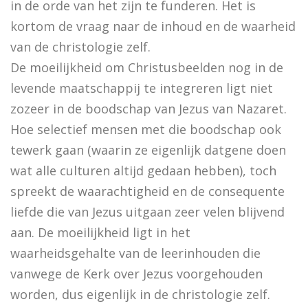
in de orde van het zijn te funderen. Het is
kortom de vraag naar de inhoud en de waarheid
Schoonselhof nu! – een eige
van de christologie zelf.
Luther. Zijn leven, zijn werk
De moeilijkheid om Christusbeelden nog in de
Platoonse liefde (vertaling Symposium)
levende maatschappij te integreren ligt niet
zozeer in de boodschap van Jezus van Nazaret.
Hoe selectief mensen met die boodschap ook
Is het de schuld van de ENE?
tewerk gaan (waarin ze eigenlijk datgene doen
wat alle culturen altijd gedaan hebben), toch
Onder dezelfde sterren
spreekt de waarachtigheid en de consequente
Christelijke toespraken
liefde die van Jezus uitgaan zeer velen blijvend
aan. De moeilijkheid ligt in het
Afsluitend onwetenschappelijk naschrift bij Filosofisc
waarheidsgehalte van de leerinhouden die
Voorwoorden. De crisis en een crisis. De heer Phister.
vanwege de Kerk over Jezus voorgehouden
De Wittenbergse nachtegaal
worden, dus eigenlijk in de christologie zelf.