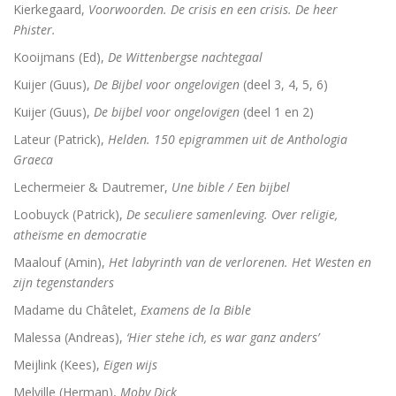
Kierkegaard,
Voorwoorden. De crisis en een crisis. De heer
Phister.
Kooijmans (Ed),
De Wittenbergse nachtegaal
Kuijer (Guus),
De Bijbel voor ongelovigen
(deel 3, 4, 5, 6)
Kuijer (Guus),
De bijbel voor ongelovigen
(deel 1 en 2)
Lateur (Patrick),
Helden. 150 epigrammen uit de Anthologia
Graeca
Lechermeier & Dautremer,
Une bible / Een bijbel
Loobuyck (Patrick),
De seculiere samenleving. Over religie,
atheïsme en democratie
Maalouf (Amin),
Het labyrinth van de verlorenen. Het Westen en
zijn tegenstanders
Madame du Châtelet,
Examens de la Bible
Malessa (Andreas),
‘Hier stehe ich, es war ganz anders’
Meijlink (Kees),
Eigen wijs
Melville (Herman),
Moby Dick