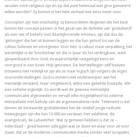
Adrianus VI (1459-1523). De tragische paus uit de N
seculier noch religieus zijn en op dat punt helemaal niet georganiseerd
willen worden? Zij komen in het hele verhaal niet eens meer voor.
Toen onze wereld christelijk werd
Concepten zijn niet onschuldig: zij bevoordelen degenen die het best
binnen het concept passen. In het geval van de definitie van ‘godsdienst’
De Arminiaanse vredeskerk. Redevoeringen van Arminiu
als een ‘set of beliefs’ met daarbijhorende emoties, zijn dat dus de
‘gelovigen’ die het uit kunnen leggen en die hun geloof los van de
Het verloren koninkrijk
cultuur beleven en vormgeven. Voor hen is cultuur maar verpakking, het
wezenlijke is de ‘boodschap’ en die is ‘puur’ en los verkrijgbaar, want
Herinneringen aan Socrates
geopenbaard door God, en waarschijnlijk vastgelegd eens en
voorgoed in een boek:
Holy ignorance
. De leerstellingen zelf hoeven
Wakend over God
trouwens niet redelijk te zijn als ze maar logisch zijn volgens de eigen
vooronderstellingen. God is immers niet onderworpen aan het
Martin Luther
menselijk verstand, maar omgekeerd, aldus een geliefde boutade, afin
een sofisme eigenlijk. Zo wordt wel de gewone menselijke
Luther en ‘zijn Joden’
communicatie afgesneden en vervalt elke mogelijkheid tot externe
interpellatie met behulp van de argumentatieve rede. Tekenend is dat
Brand Luther / Het merk ‘Luther’
binnen de bestaande godsdiensten het de relatief jonge radicale
bewegingen zijn die hun 10.000-en verslaan. Het salafisme, de
evangelicals, de Lubavitcher. Wat zij gemeen hebben is dat ze –
inderdaad – goed kunnen uitleggen wat ze doen en waar voor ze voor
staan, dat ze de moderne communicatie-media zonder veel scrupules