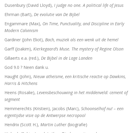
Dusenbury (David Lloyd),
I judge no one. A political life of Jesus
Ehrman (Bart),
De evolutie van De Bijbel
Engammare (Max),
On Time, Punctuality, and Discipline in Early
Modern Calvinism
Gardiner (John Eliot),
Bach, muziek als een wenk uit de hemel
Garff (Joakim),
Kierkegaard’s Muse. The mystery of Regine Olson
Gillaerts e.a. (red.),
De Bijbel in de Lage Landen
God 9.0 ? Neen dank u.
Haught (John),
Nieuw atheïsme, een kritische reactie op Dawkins,
Harris & Hitchens
Heens (Rosalie),
Levensbeschouwing in het middenveld: cement of
segment
Hemmerechts (Kristien), Jacobs (Marc),
Schoonselhof nu! – een
eigentijdse visie op de Antwerpse necropool
Hendrix (Scott H.),
Martin Luther
(biografie)