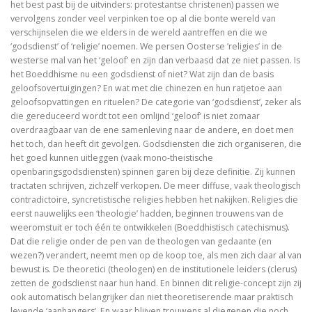
het best past bij de uitvinders: protestantse christenen) passen we
De vrouwen van de profeet
vervolgens zonder veel verpinken toe op al die bonte wereld van
verschijnselen die we elders in de wereld aantreffen en die we
‘godsdienst’ of ‘religie’ noemen. We persen Oosterse ‘religies’ in de
westerse mal van het ‘geloof’ en zijn dan verbaasd dat ze niet passen. Is
het Boeddhisme nu een godsdienst of niet? Wat zijn dan de basis
Oidipous en Antigone. Drie tragedies.
geloofsovertuigingen? En wat met die chinezen en hun ratjetoe aan
geloofsopvattingen en rituelen? De categorie van ‘godsdienst’, zeker als
A New Science. The discovery of Religion
die gereduceerd wordt tot een omlijnd ‘geloof’ is niet zomaar
overdraagbaar van de ene samenleving naar de andere, en doet men
The Christians who became Jews. Acts of the Ap
het toch, dan heeft dit gevolgen. Godsdiensten die zich organiseren, die
het goed kunnen uitleggen (vaak mono-theistische
Heilige gezangen
openbaringsgodsdiensten) spinnen garen bij deze definitie. Zij kunnen
tractaten schrijven, zichzelf verkopen. De meer diffuse, vaak theologisch
Waarover men niet spreekt
contradictoire, syncretistische religies hebben het nakijken. Religies die
eerst nauwelijks een ‘theologie’ hadden, beginnen trouwens van de
Identiteit
weeromstuit er toch één te ontwikkelen (Boeddhistisch catechismus).
Dat die religie onder de pen van de theologen van gedaante (en
wezen?) verandert, neemt men op de koop toe, als men zich daar al van
Over god
bewust is. De theoretici (theologen) en de institutionele leiders (clerus)
zetten de godsdienst naar hun hand. En binnen dit religie-concept zijn zij
The changing faces of Jesus
ook automatisch belangrijker dan niet theoretiserende maar praktisch
levende ‘aanhangers’. En waar blijven trouwens al diegenen die noch