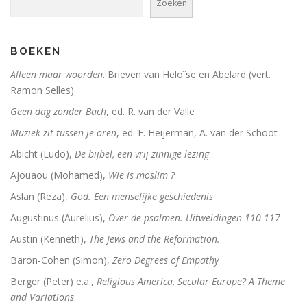
Zoeken
BOEKEN
Alleen maar woorden
. Brieven van Heloïse en Abelard (vert.
Ramon Selles)
Geen dag zonder Bach
, ed. R. van der Valle
Muziek zit tussen je oren
, ed. E. Heijerman, A. van der Schoot
Abicht (Ludo),
De bijbel, een vrij zinnige lezing
Ajouaou (Mohamed),
Wie is moslim ?
Aslan (Reza),
God. Een menselijke geschiedenis
Augustinus (Aurelius),
Over de psalmen. Uitweidingen 110-117
Austin (Kenneth),
The Jews and the Reformation.
Baron-Cohen (Simon),
Zero Degrees of Empathy
Berger (Peter) e.a.,
Religious America, Secular Europe? A Theme
and Variations