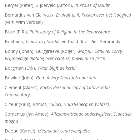
Berger (Peter), Zijderveld (Anton),
In Praise of Doubt
Bernardus van Clairvaux,
Bruiloft (I, II) Preken over het Hooglied
(vert. Wim Verbaal)
Blum (P.R.),
Philosophy of Religion in the Renaissance
Boëthius,
Troost in filosofie
, vertaald door Piet Gerbrandy
Bonny (Johan), Burggraeve (Roger),
Mag ik? Dank je. Sorry.
Vrijmoedige dialoog over relaties, huwelijk en gezin
Borgman (Erik),
Waar blijft de kerk?
Bowker (John),
God. A Very Short Introduction
Clement (Albert),
Bach’s Personal copy of Calov’s Bible
Commentary
Cliteur (Paul),
Bardot, Fallaci, Houellebecq en Wilders….
Comenius (Jan Amos),
Allesomvattende onderwijsleer. Didactica
magna
Daoud (Kamel),
Meursault: contre-enquête