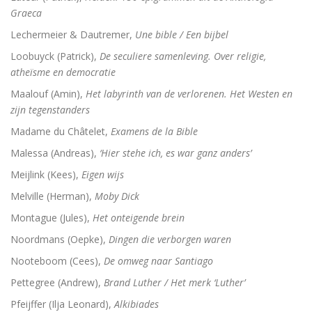
Graeca
Lechermeier & Dautremer,
Une bible / Een bijbel
Loobuyck (Patrick),
De seculiere samenleving. Over religie,
atheïsme en democratie
Maalouf (Amin),
Het labyrinth van de verlorenen. Het Westen en
zijn tegenstanders
Madame du Châtelet,
Examens de la Bible
Malessa (Andreas),
‘Hier stehe ich, es war ganz anders’
Meijlink (Kees),
Eigen wijs
Melville (Herman),
Moby Dick
Montague (Jules),
Het onteigende brein
Noordmans (Oepke),
Dingen die verborgen waren
Nooteboom (Cees),
De omweg naar Santiago
Pettegree (Andrew),
Brand Luther / Het merk ‘Luther’
Pfeijffer (Ilja Leonard),
Alkibiades