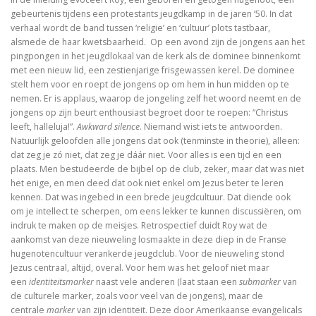
De visie van Freinet
gebeurtenis tijdens een protestants jeugdkamp in de jaren ’50. In dat
verhaal wordt de band tussen ‘religie’ en ‘cultuur’ plots tastbaar,
De kathedralenbouwers
alsmede de haar kwetsbaarheid. Op een avond zijn de jongens aan het
pingpongen in het jeugdlokaal van de kerk als de dominee binnenkomt
I judge no one. A political life of Jesus
met een nieuw lid, een zestienjarige frisgewassen kerel. De dominee
stelt hem voor en roept de jongens op om hem in hun midden op te
nemen. Er is applaus, waarop de jongeling zelf het woord neemt en de
De evolutie van De Bijbel
jongens op zijn beurt enthousiast begroet door te roepen: “Christus
leeft, halleluja!”.
Awkward silence
. Niemand wist iets te antwoorden.
On Time, Punctuality, and Discipline in Early Mode
Natuurlijk geloofden alle jongens dat ook (tenminste in theorie), alleen:
dat zeg je zó niet, dat zeg je dáár niet. Voor alles is een tijd en een
Bach, muziek als een wenk uit de hemel
plaats. Men bestudeerde de bijbel op de club, zeker, maar dat was niet
het enige, en men deed dat ook niet enkel om Jezus beter te leren
Kierkegaard’s Muse. The mystery of Regine Olson
kennen. Dat was ingebed in een brede jeugdcultuur. Dat diende ook
om je intellect te scherpen, om eens lekker te kunnen discussiëren, om
De Bijbel in de Lage Landen
indruk te maken op de meisjes. Retrospectief duidt Roy wat de
aankomst van deze nieuweling losmaakte in deze diep in de Franse
hugenotencultuur verankerde jeugdclub. Voor de nieuweling stond
Jezus centraal, altijd, overal. Voor hem was het geloof niet maar
Nieuw atheïsme, een kritische reactie op Dawkins, Har
een
identiteitsmarker
naast vele anderen (laat staan een
submarker
van
de culturele marker, zoals voor veel van de jongens), maar de
centrale
marker
van zijn identiteit. Deze door Amerikaanse evangelicals
Levensbeschouwing in het middenveld: cement of