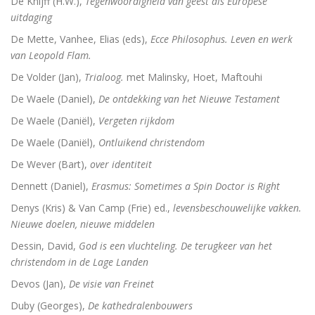
De Knijff (H.W.),
Tegenwoordigheid van geest als Europese
uitdaging
De Mette, Vanhee, Elias (eds),
Ecce Philosophus. Leven en werk
van Leopold Flam.
De Volder (Jan),
Trialoog.
met Malinsky, Hoet, Maftouhi
De Waele (Daniel),
De ontdekking van het Nieuwe Testament
De Waele (Daniël),
Vergeten rijkdom
De Waele (Daniël),
Ontluikend christendom
De Wever (Bart),
over identiteit
Dennett (Daniel),
Erasmus: Sometimes a Spin Doctor is Right
Denys (Kris) & Van Camp (Frie) ed.,
levensbeschouwelijke vakken.
Nieuwe doelen, nieuwe middelen
Dessin, David,
God is een vluchteling. De terugkeer van het
christendom in de Lage Landen
Devos (Jan),
De visie van Freinet
Duby (Georges),
De kathedralenbouwers