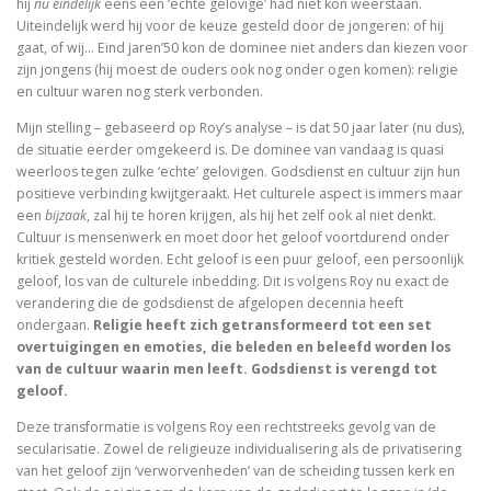
hij
nu eindelijk
eens een ‘echte gelovige’ had niet kon weerstaan.
De Bijbel voor ongelovigen
Uiteindelijk werd hij voor de keuze gesteld door de jongeren: of hij
gaat, of wij… Eind jaren’50 kon de dominee niet anders dan kiezen voor
De bijbel voor ongelovigen
zijn jongens (hij moest de ouders ook nog onder ogen komen): religie
en cultuur waren nog sterk verbonden.
Helden. 150 epigrammen uit de Anthologia Graeca
Mijn stelling – gebaseerd op Roy’s analyse – is dat 50 jaar later (nu dus),
de situatie eerder omgekeerd is. De dominee van vandaag is quasi
Une bible / Een bijbel
weerloos tegen zulke ‘echte’ gelovigen. Godsdienst en cultuur zijn hun
positieve verbinding kwijtgeraakt. Het culturele aspect is immers maar
De seculiere samenleving. Over religie, atheïsm
een
bijzaak
,
zal hij te horen krijgen, als hij het zelf ook al niet denkt.
Cultuur is mensenwerk en moet door het geloof voortdurend onder
Het labyrinth van de verlorenen. Het Westen en zijn
kritiek gesteld worden. Echt geloof is een puur geloof, een persoonlijk
geloof, los van de culturele inbedding. Dit is volgens Roy nu exact de
Examens de la Bible
verandering die de godsdienst de afgelopen decennia heeft
ondergaan.
Religie heeft zich getransformeerd tot een set
overtuigingen en emoties, die beleden en beleefd worden los
‘Hier stehe ich, es war ganz anders’
van de cultuur waarin men leeft. Godsdienst is verengd tot
geloof.
Eigen wijs
Deze transformatie is volgens Roy een rechtstreeks gevolg van de
Moby Dick
secularisatie. Zowel de religieuze individualisering als de privatisering
van het geloof zijn ‘verworvenheden’ van de scheiding tussen kerk en
Het onteigende brein