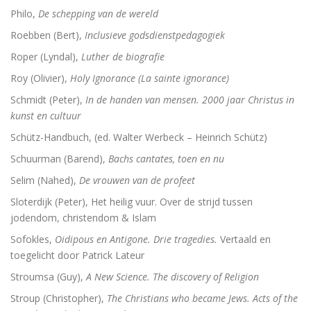
Philo,
De schepping van de wereld
Roebben (Bert),
Inclusieve godsdienstpedagogiek
Roper (Lyndal),
Luther de biografie
Roy (Olivier),
Holy Ignorance (La sainte ignorance)
Schmidt (Peter),
In de handen van mensen. 2000 jaar Christus in
kunst en cultuur
Schütz-Handbuch, (ed. Walter Werbeck – Heinrich Schütz)
Schuurman (Barend),
Bachs cantates, toen en nu
Selim (Nahed),
De vrouwen van de profeet
Sloterdijk (Peter), Het heilig vuur. Over de strijd tussen
jodendom, christendom & Islam
Sofokles,
Oidipous en Antigone. Drie tragedies.
Vertaald en
toegelicht door Patrick Lateur
Stroumsa (Guy),
A New Science. The discovery of Religion
Stroup (Christopher),
The Christians who became Jews. Acts of the