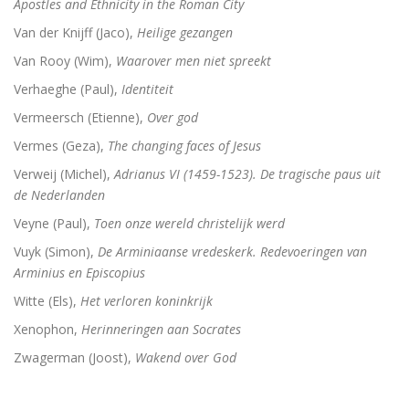
Apostles and Ethnicity in the Roman City
Van der Knijff (Jaco),
Heilige gezangen
Van Rooy (Wim),
Waarover men niet spreekt
Verhaeghe (Paul),
Identiteit
Vermeersch (Etienne),
Over god
Vermes (Geza),
The changing faces of Jesus
Verweij (Michel),
Adrianus VI (1459-1523). De tragische paus uit
de Nederlanden
Veyne (Paul),
Toen onze wereld christelijk werd
Vuyk (Simon),
De Arminiaanse vredeskerk. Redevoeringen van
Arminius en Episcopius
Witte (Els),
Het verloren koninkrijk
Xenophon,
Herinneringen aan Socrates
Zwagerman (Joost),
Wakend over God