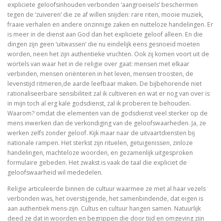
expliciete geloofsinhouden verbonden ‘aangroeisels’ beschermen
tegen de ‘zuiveren’ die ze af willen snijden: rare riten, mooie muziek,
fraaie verhalen en andere onzinnige zaken en nutteloze handelingen. Er
is meer in de dienst aan God dan het expliciete geloof alleen. En die
dingen zijn geen ‘uitwassen’ die nu eindelijk eens gesnoeid moeten
worden, neen het zijn authentieke vruchten. Ook zij komen voort uit de
wortels van waar het in de religie over gaat: mensen met elkaar
verbinden, mensen oriënteren in het leven, mensen troosten, de
levenstijd ritmeren,de aarde leefbaar maken. De bijbehorende niet
rationaliseerbare sensibiliteit zal ik cultiveren en wat er nog van over is
in mijn toch al erg kale godsdienst, zal ik proberen te behouden.
Waarom? omdat die elementen van de godsdienst veel sterker op de
mens inwerken dan de verkondiging van de geloofswaarheden. Ja, ze
werken zelfs zonder geloof. Kijk maar naar de uitvaartdiensten bij
nationale rampen. Het sterkst zijn rituelen, getuigenissen, zinloze
handelingen, machteloze woorden, en gezamenlijk uitgesproken
formulaire gebeden. Het zwakst is vaak de taal die expliciet de
geloofswaarheid wil mededelen.
Religie articuleerde binnen de cultuur waarmee ze met al haar vezels
verbonden was, het overstijgende, het samenbindende, dat eigen is
aan authentiek mens-zijn. Cultus en cultuur hangen samen. Natuurlijk
deed ze dat in woorden en begrippen die door tijd en omgeving zijn