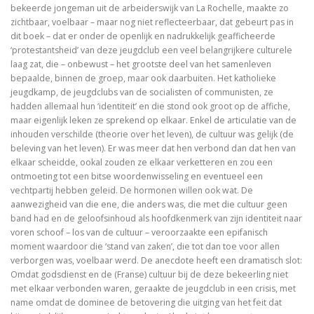
bekeerde jongeman uit de arbeiderswijk van La Rochelle, maakte zo
zichtbaar, voelbaar – maar nog niet reflecteerbaar, dat gebeurt pas in
Schoonselhof nu! – een eige
dit boek – dat er onder de openlijk en nadrukkelijk geafficheerde
‘protestantsheid’ van deze jeugdclub een veel belangrijkere culturele
Luther. Zijn leven, zijn werk
laag zat, die – onbewust – het grootste deel van het samenleven
bepaalde, binnen de groep, maar ook daarbuiten. Het katholieke
Platoonse liefde (vertaling Symposium)
jeugdkamp, de jeugdclubs van de socialisten of communisten, ze
hadden allemaal hun ‘identiteit’ en die stond ook groot op de affiche,
maar eigenlijk leken ze sprekend op elkaar. Enkel de articulatie van de
inhouden verschilde (theorie over het leven), de cultuur was gelijk (de
Is het de schuld van de ENE?
beleving van het leven). Er was meer dat hen verbond dan dat hen van
elkaar scheidde, ookal zouden ze elkaar verketteren en zou een
ontmoeting tot een bitse woordenwisseling en eventueel een
Onder dezelfde sterren
vechtpartij hebben geleid. De hormonen willen ook wat. De
aanwezigheid van die ene, die anders was, die met die cultuur geen
Christelijke toespraken
band had en de geloofsinhoud als hoofdkenmerk van zijn identiteit naar
voren schoof – los van de cultuur – veroorzaakte een epifanisch
Afsluitend onwetenschappelijk naschrift bij Filosofisc
moment waardoor die ‘stand van zaken’, die tot dan toe voor allen
verborgen was, voelbaar werd. De anecdote heeft een dramatisch slot:
Voorwoorden. De crisis en een crisis. De heer Phister.
Omdat godsdienst en de (Franse) cultuur bij de deze bekeerling niet
met elkaar verbonden waren, geraakte de jeugdclub in een crisis, met
De Wittenbergse nachtegaal
name omdat de dominee de betovering die uitging van het feit dat