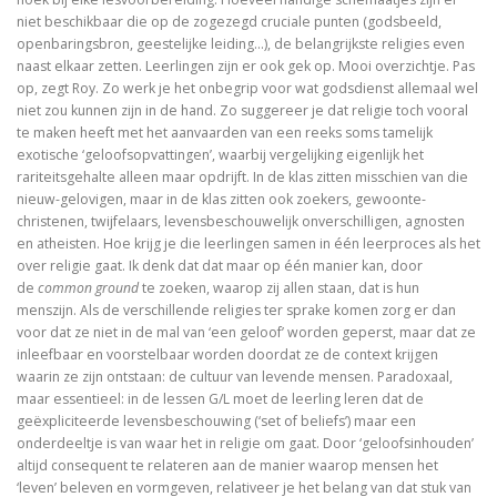
niet beschikbaar die op de zogezegd cruciale punten (godsbeeld,
openbaringsbron, geestelijke leiding…), de belangrijkste religies even
naast elkaar zetten. Leerlingen zijn er ook gek op. Mooi overzichtje. Pas
op, zegt Roy. Zo werk je het onbegrip voor wat godsdienst allemaal wel
niet zou kunnen zijn in de hand. Zo suggereer je dat religie toch vooral
te maken heeft met het aanvaarden van een reeks soms tamelijk
exotische ‘geloofsopvattingen’, waarbij vergelijking eigenlijk het
rariteitsgehalte alleen maar opdrijft. In de klas zitten misschien van die
nieuw-gelovigen, maar in de klas zitten ook zoekers, gewoonte-
christenen, twijfelaars, levensbeschouwelijk onverschilligen, agnosten
en atheisten. Hoe krijg je die leerlingen samen in één leerproces als het
over religie gaat. Ik denk dat dat maar op één manier kan, door
de
common ground
te zoeken, waarop zij allen staan, dat is hun
menszijn. Als de verschillende religies ter sprake komen zorg er dan
voor dat ze niet in de mal van ‘een geloof’ worden geperst, maar dat ze
inleefbaar en voorstelbaar worden doordat ze de context krijgen
waarin ze zijn ontstaan: de cultuur van levende mensen. Paradoxaal,
maar essentieel: in de lessen G/L moet de leerling leren dat de
geëxpliciteerde levensbeschouwing (‘set of beliefs’) maar een
onderdeeltje is van waar het in religie om gaat. Door ‘geloofsinhouden’
altijd consequent te relateren aan de manier waarop mensen het
‘leven’ beleven en vormgeven, relativeer je het belang van dat stuk van