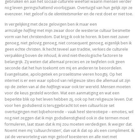
gebruiken en aan het sociaal-culturele weefsel waarin mensen verder
nog leven geringschattend voorbijgaan. Overtuigd van hun gelijk zijn ze
evenzeer. Het geloof is de
identiteitsmarker
en de rest doet er niet toe.
In vergelijking met deze gelovigen ben ik maar een
armzalige
halfling
met mijn zwaar door de westerse cultuur besmette
vorm van het christendom. Dat krijg ik ook te horen. Ik ben niet zuiver
genoeg, niet gelovig genoeg, niet consequent genoeg, eigenlijk ben ik
geen echte christen. Ik hecht teveel aan traditie, verkies de culturele
verpakking boven de inhoud, ik vind niet-theologische factoren te
belangrijk. Zij weten dat allemaal precies en ze twijfelen ook geen
seconde dat het hun toekomt om mij en anderen te beoordelen.
Evangelisatie, apologetiek en proselitisme vieren hoogtij. Op het
internet is er een waar opbod van religieuze sites die allemaal uit zijn
op de zielen van al die
halflings
waar ook ter wereld. Mensen moeten
voor de keus gesteld worden. Wat een aanmatiging en wat een
beperkte blik op het leven hebben zij, ook op het religieuze leven. Dat
voor hen godsdienst is teruggebracht tot een cultuurloze set
overtuigingen met bijbehorende – vaak heel stereotiepe – emoties, wil
nog niet zeggen dat ik mijn godsdienstigheid ook in die termen moet
formuleren, laat staan dat ik mij zou moeten verdedigen. Ik weiger dat.
Noemt men mij ‘cultuurchristen’, dan vat ik dat op als een compliment. Ik
zal de verworteling van mijn geloof koesteren en alle niet met