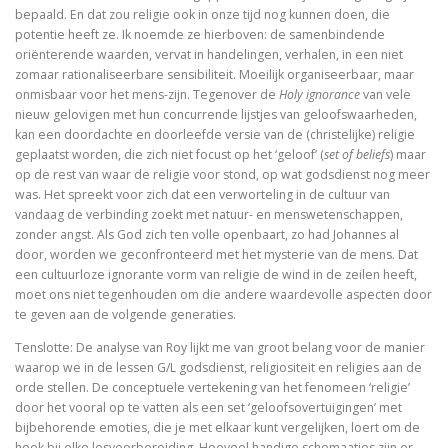
bepaald. En dat zou religie ook in onze tijd nog kunnen doen, die
potentie heeft ze. Ik noemde ze hierboven: de samenbindende
oriënterende waarden, vervat in handelingen, verhalen, in een niet
zomaar rationaliseerbare sensibiliteit. Moeilijk organiseerbaar, maar
onmisbaar voor het mens-zijn. Tegenover de
Holy ignorance
van vele
nieuw gelovigen met hun concurrende lijstjes van geloofswaarheden,
kan een doordachte en doorleefde versie van de (christelijke) religie
geplaatst worden, die zich niet focust op het ‘geloof’ (
set of beliefs
) maar
op de rest van waar de religie voor stond, op wat godsdienst nog meer
was. Het spreekt voor zich dat een verworteling in de cultuur van
vandaag de verbinding zoekt met natuur- en menswetenschappen,
zonder angst. Als God zich ten volle openbaart, zo had Johannes al
door, worden we geconfronteerd met het mysterie van de mens. Dat
een cultuurloze ignorante vorm van religie de wind in de zeilen heeft,
moet ons niet tegenhouden om die andere waardevolle aspecten door
te geven aan de volgende generaties.
Tenslotte: De analyse van Roy lijkt me van groot belang voor de manier
waarop we in de lessen G/L godsdienst, religiositeit en religies aan de
orde stellen. De conceptuele vertekening van het fenomeen ‘religie’
door het vooral op te vatten als een set ‘geloofsovertuigingen’ met
bijbehorende emoties, die je met elkaar kunt vergelijken, loert om de
hoek bij elke lesvoorbereiding. Hoeveel handige schemaatjes zijn er