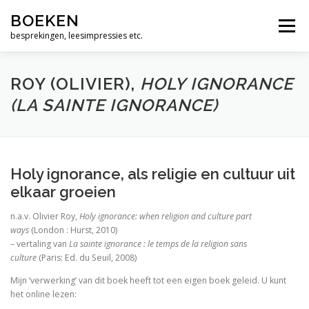
Ga
Alleen maar woorden
BOEKEN
naar
Menu
de
besprekingen, leesimpressies etc.
Geen dag zonder Bach
inhoud
Muziek zit tussen je oren
ROY (OLIVIER),
HOLY IGNORANCE
(LA SAINTE IGNORANCE)
De bijbel, een vrij zinnige lezing
Wie is moslim ?
God. Een menselijke geschiedenis
Holy ignorance, als religie en cultuur uit
elkaar groeien
Over de psalmen. Uitweidingen 110-117
n.a.v. Olivier Roy,
Holy ignorance: when religion and culture part
The Jews and the Reformation.
ways
(London : Hurst, 2010)
– vertaling van
La sainte ignorance : le temps de la religion sans
Zero Degrees of Empathy
culture
(Paris: Ed. du Seuil, 2008)
Mijn ‘verwerking’ van dit boek heeft tot een eigen boek geleid. U kunt
Religious America, Secular Europe? A Theme and 
het online lezen: