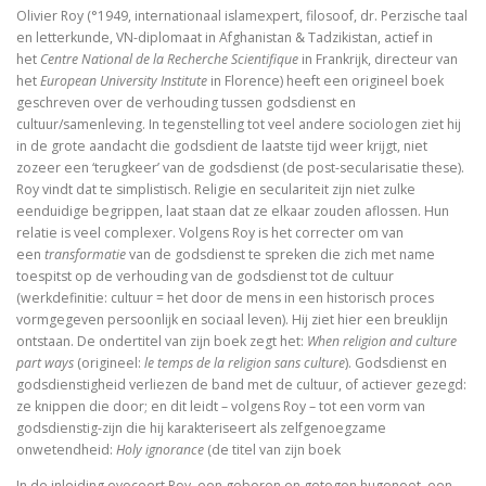
Olivier Roy (°1949, internationaal islamexpert, filosoof, dr. Perzische taal
Tegenwoordigheid van geest als Europese uitdaging
en letterkunde, VN-diplomaat in Afghanistan & Tadzikistan, actief in
het
Centre National de la Recherche Scientifique
in Frankrijk, directeur van
Ecce Philosophus. Leven en werk van
het
European University Institute
in Florence) heeft een origineel boek
geschreven over de verhouding tussen godsdienst en
cultuur/samenleving. In tegenstelling tot veel andere sociologen ziet hij
Trialoog.
in de grote aandacht die godsdient de laatste tijd weer krijgt, niet
zozeer een ‘terugkeer’ van de godsdienst (de post-secularisatie these).
De ontdekking van het Nieuwe Testament
Roy vindt dat te simplistisch. Religie en seculariteit zijn niet zulke
eenduidige begrippen, laat staan dat ze elkaar zouden aflossen. Hun
Vergeten rijkdom
relatie is veel complexer. Volgens Roy is het correcter om van
een
transformatie
van de godsdienst te spreken die zich met name
Ontluikend christendom
toespitst op de verhouding van de godsdienst tot de cultuur
(werkdefinitie: cultuur = het door de mens in een historisch proces
over identiteit
vormgegeven persoonlijk en sociaal leven). Hij ziet hier een breuklijn
ontstaan. De ondertitel van zijn boek zegt het:
When religion and culture
Erasmus: Sometimes a Spin Doctor is Right
part ways
(origineel:
le temps de la religion sans culture
). Godsdienst en
godsdienstigheid verliezen de band met de cultuur, of actiever gezegd:
levensbeschouwelijke vakken. Ni
ze knippen die door; en dit leidt – volgens Roy – tot een vorm van
godsdienstig-zijn die hij karakteriseert als zelfgenoegzame
onwetendheid:
Holy ignorance
(de titel van zijn boek
God is een vluchteling. De terugkeer van het christen
In de inleiding evoceert Roy, een geboren en getogen hugenoot, een