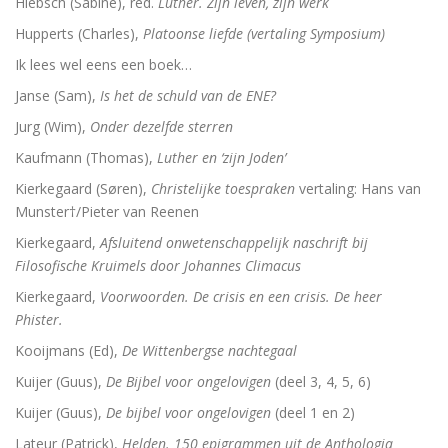
Hiebsch (Sabine), red.
Luther. Zijn leven, zijn werk
Hupperts (Charles),
Platoonse liefde (vertaling Symposium)
Ik lees wel eens een boek…
Janse (Sam),
Is het de schuld van de ENE?
Jurg (Wim),
Onder dezelfde sterren
Kaufmann (Thomas),
Luther en ‘zijn Joden’
Kierkegaard (Søren),
Christelijke toespraken
vertaling: Hans van
Munster†/Pieter van Reenen
Kierkegaard,
Afsluitend onwetenschappelijk naschrift bij
Filosofische Kruimels door Johannes Climacus
Kierkegaard,
Voorwoorden. De crisis en een crisis. De heer
Phister.
Kooijmans (Ed),
De Wittenbergse nachtegaal
Kuijer (Guus),
De Bijbel voor ongelovigen
(deel 3, 4, 5, 6)
Kuijer (Guus),
De bijbel voor ongelovigen
(deel 1 en 2)
Lateur (Patrick),
Helden. 150 epigrammen uit de Anthologia