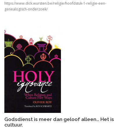
In Praise of Doubt
https://www.dick.wursten.be/religie/hoofdstuk-1-religie-een-
genealogisch-onderzoek/
Bruiloft (I, II) Preken over het Hooglied
Philosophy of Religion in the Renaissance
Troost in filosofie
Mag ik? Dank je. Sorry. Vrijmoedi
Waar blijft de kerk?
God. A Very Short Introduction
Bach’s Personal copy of Calov’s Bible Commentary
Bardot, Fallaci, Houellebecq en Wilders….
Allesomvattende onderwijsleer. Didactica ma
Godsdienst is meer dan geloof alleen… Het is
cultuur.
Meursault: contre-enquête