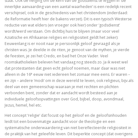
staat. Ook de neiging om de kern van de godsdienst te leggen in ‘de
innerlijke aanvaarding van een aantal waarheden’ is een redelijk recent
verschijnsel, ook in de geschiedenis van het christendom (inderdaad:
Dingen die verborgen waren
de Reformatie heeft hier de bakens verzet). Dit is een typisch Westerse
reductie van wat elders (en vroeger ook hier) onder ‘godsdienst’
De omweg naar Santiago
wordt/werd verstaan. Om dichtbij huis te blijven (maar voor veel
Aziatische en Afrikaanse religies en religiositeit geldt het zeker):
Alkibiades
Eeuwenlang is er nooit naar je persoonlijk geloof gevraagd als je
christen was. Je deelde in de riten, je genoot van de mythen, je vierde
De schepping van de wereld
de feesten, je zei het Credo, en bad het Onze Vader. Veel
roomskatholieken beleven het vandaag nog steeds zo. Ja ik weet wel
Inclusieve godsdienstpedagogiek
dat protestanten dat geen echt geloof noemen, maar daar was niet
e
alleen in de 16
eeuw niet iedereen het zomaar mee eens. Er waren –
Luther de biografie
en zijn – andere ‘modi’ om in deze wereld te leven, ook religieus, bijv.als
deel van een gemeenschap waaraan je met rechten en plichten
Holy Ignorance (La sainte ignorance)
verbonden bent, zonder dat er aandacht wordt besteed aan je
individuele geloofsopvattingen over God, bijbel, doop, avondmaal,
Jezus, hemel, hel etc.
In de handen van mensen. 2000 jaar Christus in kuns
Het concept ‘religie’ dat focust op het geloof en de geloofsinhouden
leidt tot een bovenmatige aandacht voor de theologie en een
systematische onderwaardering van niet bereflecteerde religiositeit in
Bachs cantates, toen en nu
de praktijk van het geleefde leven. Dit beperkte concept (dat overigens