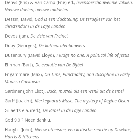
Denys (Kris) & Van Camp (Frie) ed.,
levensbeschouwelijke vakken.
Nieuwe doelen, nieuwe middelen
Dessin, David,
God is een vluchteling. De terugkeer van het
christendom in de Lage Landen
Devos (Jan),
De visie van Freinet
Duby (Georges),
De kathedralenbouwers
Dusenbury (David Lloyd),
I judge no one. A political life of Jesus
Ehrman (Bart),
De evolutie van De Bijbel
Engammare (Max),
On Time, Punctuality, and Discipline in Early
Modern Calvinism
Gardiner (John Eliot),
Bach, muziek als een wenk uit de hemel
Garff (Joakim),
Kierkegaard’s Muse. The mystery of Regine Olson
Gillaerts e.a. (red.),
De Bijbel in de Lage Landen
God 9.0 ? Neen dank u.
Haught (John),
Nieuw atheïsme, een kritische reactie op Dawkins,
Harris & Hitchens