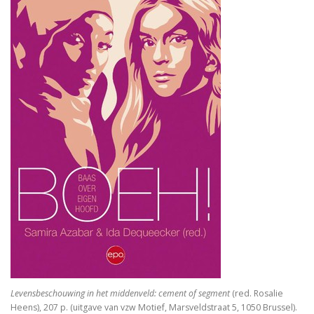
De vrouwen van de profeet
Oidipous en Antigone. Drie tragedies.
A New Science. The discovery of Religion
The Christians who became Jews. Acts of the Ap
Heilige gezangen
Waarover men niet spreekt
Identiteit
Over god
The changing faces of Jesus
Levensbeschouwing in het middenveld: cement of segment
(red. Rosalie
Heens), 207 p. (uitgave van vzw Motief, Marsveldstraat 5, 1050 Brussel).