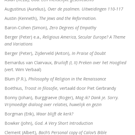
Augustinus (Aurelius),
Over de psalmen. Uitweidingen 110-117
Austin (Kenneth),
The Jews and the Reformation.
Baron-Cohen (Simon),
Zero Degrees of Empathy
Berger (Peter) e.a.,
Religious America, Secular Europe? A Theme
and Variations
Berger (Peter), Zijderveld (Anton),
In Praise of Doubt
Bernardus van Clairvaux,
Bruiloft (I, II) Preken over het Hooglied
(vert. Wim Verbaal)
Blum (P.R.),
Philosophy of Religion in the Renaissance
Boëthius,
Troost in filosofie
, vertaald door Piet Gerbrandy
Bonny (Johan), Burggraeve (Roger),
Mag ik? Dank je. Sorry.
Vrijmoedige dialoog over relaties, huwelijk en gezin
Borgman (Erik),
Waar blijft de kerk?
Bowker (John),
God. A Very Short Introduction
Clement (Albert),
Bach’s Personal copy of Calov’s Bible