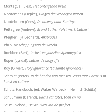
Montague (Jules),
Het onteigende brein
Noordmans (Oepke),
Dingen die verborgen waren
Nooteboom (Cees),
De omweg naar Santiago
Pettegree (Andrew),
Brand Luther / Het merk ‘Luther’
Pfeijffer (Ilja Leonard),
Alkibiades
Philo,
De schepping van de wereld
Roebben (Bert),
Inclusieve godsdienstpedagogiek
Roper (Lyndal),
Luther de biografie
Roy (Olivier),
Holy Ignorance (La sainte ignorance)
Schmidt (Peter),
In de handen van mensen. 2000 jaar Christus in
kunst en cultuur
Schütz-Handbuch, (ed. Walter Werbeck – Heinrich Schütz)
Schuurman (Barend),
Bachs cantates, toen en nu
Selim (Nahed),
De vrouwen van de profeet