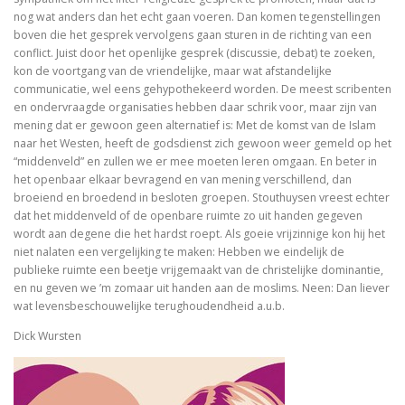
nog wat anders dan het echt gaan voeren. Dan komen tegenstellingen
boven die het gesprek vervolgens gaan sturen in de richting van een
Dingen die verborgen waren
conflict. Juist door het openlijke gesprek (discussie, debat) te zoeken,
kon de voortgang van de vriendelijke, maar wat afstandelijke
De omweg naar Santiago
communicatie, wel eens gehypothekeerd worden. De meest scribenten
en ondervraagde organisaties hebben daar schrik voor, maar zijn van
Alkibiades
mening dat er gewoon geen alternatief is: Met de komst van de Islam
naar het Westen, heeft de godsdienst zich gewoon weer gemeld op het
De schepping van de wereld
“middenveld” en zullen we er mee moeten leren omgaan. En beter in
het openbaar elkaar bevragend en van mening verschillend, dan
Inclusieve godsdienstpedagogiek
broeiend en broedend in besloten groepen. Stouthuysen vreest echter
dat het middenveld of de openbare ruimte zo uit handen gegeven
wordt aan degene die het hardst roept. Als goeie vrijzinnige kon hij het
Luther de biografie
niet nalaten een vergelijking te maken: Hebben we eindelijk de
publieke ruimte een beetje vrijgemaakt van de christelijke dominantie,
Holy Ignorance (La sainte ignorance)
en nu geven we ’m zomaar uit handen aan de moslims. Neen: Dan liever
wat levensbeschouwelijke terughoudendheid a.u.b.
In de handen van mensen. 2000 jaar Christus in kuns
Dick Wursten
Bachs cantates, toen en nu