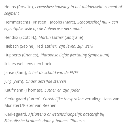
Heens (Rosalie),
Levensbeschouwing in het middenveld: cement of
segment
Hemmerechts (Kristien), Jacobs (Marc),
Schoonselhof nu! – een
eigentijdse visie op de Antwerpse necropool
Hendrix (Scott H.),
Martin Luther
(biografie)
Hiebsch (Sabine), red.
Luther. Zijn leven, zijn werk
Hupperts (Charles),
Platoonse liefde (vertaling Symposium)
Ik lees wel eens een boek…
Janse (Sam),
Is het de schuld van de ENE?
Jurg (Wim),
Onder dezelfde sterren
Kaufmann (Thomas),
Luther en ‘zijn Joden’
Kierkegaard (Søren),
Christelijke toespraken
vertaling: Hans van
Munster†/Pieter van Reenen
Kierkegaard,
Afsluitend onwetenschappelijk naschrift bij
Filosofische Kruimels door Johannes Climacus