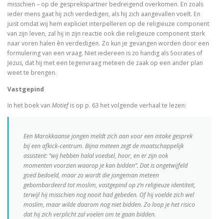
misschien – op de gesprekspartner bedreigend overkomen. En zoals
De visie van Freinet
ieder mens gaat hij zich verdedigen, als hij zich aangevallen voelt. En
juist omdat wij hem expliciet interpelleren op de religieuze component
De kathedralenbouwers
van zijn leven, zal hij in zijn reactie ook die religieuze component sterk
naar voren halen èn verdedigen. Zo kun je gevangen worden door een
I judge no one. A political life of Jesus
formulering van een vraag. Niet iedereen is zo handig als Socrates of
Jezus, dat hij met een tegenvraag meteen de zaak op een ander plan
De evolutie van De Bijbel
weet te brengen.
Vastgepind
On Time, Punctuality, and Discipline in Early Mode
In het boek van
Motief
is op p. 63 het volgende verhaal te lezen:
Bach, muziek als een wenk uit de hemel
Kierkegaard’s Muse. The mystery of Regine Olson
Een Marokkaanse jongen meldt zich aan voor een
intake
gesprek
bij een afkick-centrum. Bijna meteen zegt de maatschappelijk
De Bijbel in de Lage Landen
assistent: “wij hebben
halal
voedsel, hoor, en er zijn ook
momenten voorzien waarop je kan bidden”. Dat is ongetwijfeld
goed bedoeld, maar zo wordt die jongeman meteen
gebombardeerd tot moslim, vastgepind op z’n religieuze identiteit,
terwijl hij misschien nog nooit had gebeden. Of hij voelde zich wel
Nieuw atheïsme, een kritische reactie op Dawkins, Har
moslim, maar wilde daarom nog niet bidden. Zo loop je het risico
dat hij zich verplicht zal voelen om te gaan bidden.
Levensbeschouwing in het middenveld: cement of