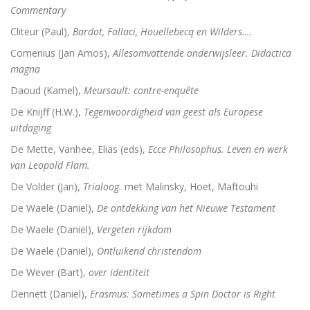
Commentary
Cliteur (Paul),
Bardot, Fallaci, Houellebecq en Wilders….
Comenius (Jan Amos),
Allesomvattende onderwijsleer. Didactica
magna
Daoud (Kamel),
Meursault: contre-enquête
De Knijff (H.W.),
Tegenwoordigheid van geest als Europese
uitdaging
De Mette, Vanhee, Elias (eds),
Ecce Philosophus. Leven en werk
van Leopold Flam.
De Volder (Jan),
Trialoog.
met Malinsky, Hoet, Maftouhi
De Waele (Daniel),
De ontdekking van het Nieuwe Testament
De Waele (Daniël),
Vergeten rijkdom
De Waele (Daniël),
Ontluikend christendom
De Wever (Bart),
over identiteit
Dennett (Daniel),
Erasmus: Sometimes a Spin Doctor is Right