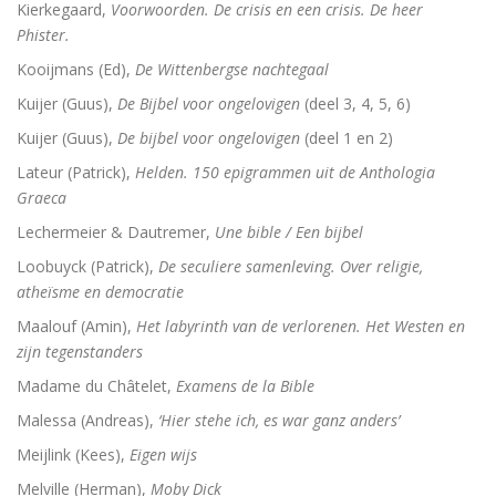
Kierkegaard,
Voorwoorden. De crisis en een crisis. De heer
Phister.
Kooijmans (Ed),
De Wittenbergse nachtegaal
Kuijer (Guus),
De Bijbel voor ongelovigen
(deel 3, 4, 5, 6)
Kuijer (Guus),
De bijbel voor ongelovigen
(deel 1 en 2)
Lateur (Patrick),
Helden. 150 epigrammen uit de Anthologia
Graeca
Lechermeier & Dautremer,
Une bible / Een bijbel
Loobuyck (Patrick),
De seculiere samenleving. Over religie,
atheïsme en democratie
Maalouf (Amin),
Het labyrinth van de verlorenen. Het Westen en
zijn tegenstanders
Madame du Châtelet,
Examens de la Bible
Malessa (Andreas),
‘Hier stehe ich, es war ganz anders’
Meijlink (Kees),
Eigen wijs
Melville (Herman),
Moby Dick