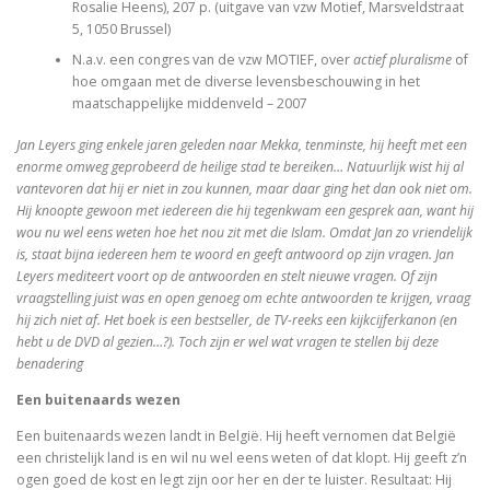
In Praise of Doubt
Rosalie Heens), 207 p. (uitgave van vzw Motief, Marsveldstraat
5, 1050 Brussel)
Bruiloft (I, II) Preken over het Hooglied
N.a.v. een congres van de vzw MOTIEF, over
actief pluralisme
of
hoe omgaan met de diverse levensbeschouwing in het
Philosophy of Religion in the Renaissance
maatschappelijke middenveld – 2007
Jan Leyers ging enkele jaren geleden naar Mekka, tenminste, hij heeft met een
Troost in filosofie
enorme omweg geprobeerd de heilige stad te bereiken… Natuurlijk wist hij al
vantevoren dat hij er niet in zou kunnen, maar daar ging het dan ook niet om.
Mag ik? Dank je. Sorry. Vrijmoedi
Hij knoopte gewoon met iedereen die hij tegenkwam een gesprek aan, want hij
wou nu wel eens weten hoe het nou zit met die Islam. Omdat Jan zo vriendelijk
Waar blijft de kerk?
is, staat bijna iedereen hem te woord en geeft antwoord op zijn vragen. Jan
Leyers mediteert voort op de antwoorden en stelt nieuwe vragen. Of zijn
God. A Very Short Introduction
vraagstelling juist was en open genoeg om echte antwoorden te krijgen, vraag
hij zich niet af. Het boek is een bestseller, de TV-reeks een kijkcijferkanon (en
Bach’s Personal copy of Calov’s Bible Commentary
hebt u de DVD al gezien…?). Toch zijn er wel wat vragen te stellen bij deze
benadering
Bardot, Fallaci, Houellebecq en Wilders….
Een buitenaards wezen
Allesomvattende onderwijsleer. Didactica ma
Een buitenaards wezen landt in België. Hij heeft vernomen dat België
een christelijk land is en wil nu wel eens weten of dat klopt. Hij geeft z’n
Meursault: contre-enquête
ogen goed de kost en legt zijn oor her en der te luister. Resultaat: Hij