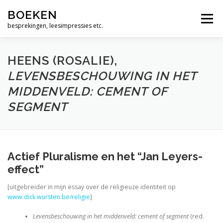
Ga
Alleen maar woorden
BOEKEN
naar
Menu
de
besprekingen, leesimpressies etc.
Geen dag zonder Bach
inhoud
Muziek zit tussen je oren
HEENS (ROSALIE),
LEVENSBESCHOUWING IN HET
De bijbel, een vrij zinnige lezing
MIDDENVELD: CEMENT OF
Wie is moslim ?
SEGMENT
God. Een menselijke geschiedenis
Over de psalmen. Uitweidingen 110-117
Actief Pluralisme en het “Jan Leyers-
The Jews and the Reformation.
effect”
Zero Degrees of Empathy
[uitgebreider in mijn essay over de religieuze identiteit op
www.dick.wursten.be/religie
]
Religious America, Secular Europe? A Theme and 
Levensbeschouwing in het middenveld: cement of segment
(red.