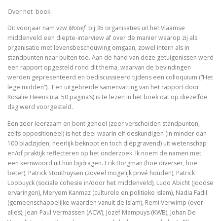
Adrianus VI (1459-1523). De tragische paus uit de N
Over het boek:
Toen onze wereld christelijk werd
Dit voorjaar nam vzw
Motief
bij 35 organisaties uit het Vlaamse
middenveld een diepte-interview af over de manier waarop zij als
De Arminiaanse vredeskerk. Redevoeringen van Arminiu
organisatie met levensbeschouwing omgaan, zowel intern als in
standpunten naar buiten toe. Aan de hand van deze getuigenissen werd
Het verloren koninkrijk
een rapport opgesteld rond dit thema, waarvan de bevindingen
werden gepresenteerd en bediscussieerd tijdens een colloquium (“Het
lege midden”). Een uitgebreide samenvatting van het rapport door
Herinneringen aan Socrates
Rosalie Heens (ca. 50 pagina’s) is te lezen in het boek dat op diezelfde
dag werd voorgesteld.
Wakend over God
Een zeer leerzaam en bont geheel (zeer verscheiden standpunten,
Martin Luther
zelfs oppositioneel) is het deel waarin elf deskundigen (in minder dan
100 bladzijden, heerlijk beknopt en toch diepgravend) uit wetenschap
Luther en ‘zijn Joden’
en/of praktijk reflecteren op het onderzoek. Ik noem de namen met
een kernwoord uit hun bijdragen. Erik Borgman (hoe diverser, hoe
beter), Patrick Stouthuysen (zoveel mogelijk privé houden), Patrick
Brand Luther / Het merk ‘Luther’
Loobuyck (sociale cohesie in/door het middenveld), Ludo Abicht (Joodse
ervaringen), Meryem Kanmaz (culturele en politieke islam), Nadia Fadil
(gemeenschappelijke waarden vanuit de Islam), Remi Verwimp (over
alles), Jean-Paul Vermassen (ACW), Jozef Mampuys (KWB), Johan De