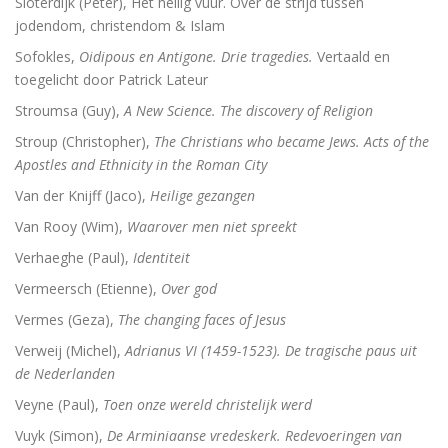
Sloterdijk (Peter), Het heilig vuur. Over de strijd tussen
jodendom, christendom & Islam
Sofokles,
Oidipous en Antigone. Drie tragedies.
Vertaald en
toegelicht door Patrick Lateur
Stroumsa (Guy),
A New Science. The discovery of Religion
Stroup (Christopher),
The Christians who became Jews. Acts of the
Apostles and Ethnicity in the Roman City
Van der Knijff (Jaco),
Heilige gezangen
Van Rooy (Wim),
Waarover men niet spreekt
Verhaeghe (Paul),
Identiteit
Vermeersch (Etienne),
Over god
Vermes (Geza),
The changing faces of Jesus
Verweij (Michel),
Adrianus VI (1459-1523). De tragische paus uit
de Nederlanden
Veyne (Paul),
Toen onze wereld christelijk werd
Vuyk (Simon),
De Arminiaanse vredeskerk. Redevoeringen van