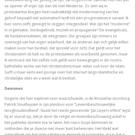
De Bijbel voor ongelovigen
se opener of vrijer zijn dan de niet-Westerse. Zo zien wij in
protestantse kringen heel nadrukkelijk dat modernisering van het
geloof bepaald
niet
automatisch leidt tot een progressievere variant. Ik
De bijbel voor ongelovigen
ben soms zelfs geneigd te zeggen: integendeel. Wie zijn het “modernst”
in organisatie, mediagebruik, muziek en propaganda? De evangelicals,
Helden. 150 epigrammen uit de Anthologia Graeca
de fundamentalisten, de integristen. Die groepen zijn immers zo
overtuigd van hun eigen waarheid, dat ze anderen aan zich gelijk willen
Une bible / Een bijbel
maken (voor hun bestwil, dat spreekt voor zich). Dat geldt voor het
christendom (ik heb nu de protestanten als voorbeeld genomen, maar
De seculiere samenleving. Over religie, atheïsm
ik vermoed dat het zelfde ook geldt voor bewegingen in de rooms-
katholieke sectie van het christendom) maar zeker ook voor de Islam.
Het labyrinth van de verlorenen. Het Westen en zijn
Surft u maar eens een poosje over het internet langs islamitische en
christelijke sites en u weet wat ik bedoel.
Examens de la Bible
Demonen
‘Hier stehe ich, es war ganz anders’
Degene die hier expliciet voor waarschuwde, is de Brusselse socioloog
Patrick Stouthuysen in zijn pleidooi voor “Levensbeschouwelijke
Eigen wijs
terughoudendheid”. Naast het reeds genoemde “Jan Leyers effect” wijst
hij er vooral op, dat je door de religie en levensbeschouwing actief in
Moby Dick
het publieke domein toe te laten, het risico loopt demonen te
ontbinden die je daarna niet meer kunt beheersen. Het klinkt wel
sympathiek om het inter-religieuze gesprek te promoten, maar dat is
Het onteigende brein