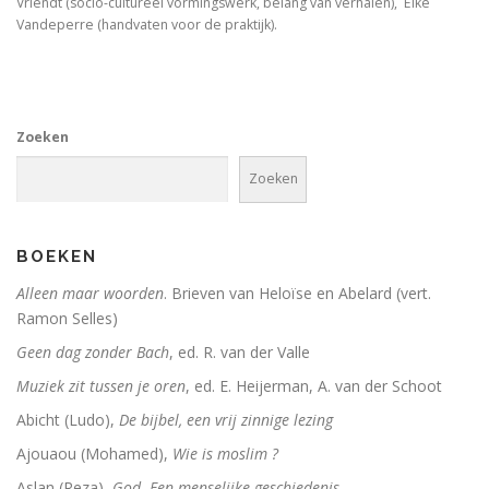
Vriendt (socio-cultureel vormingswerk, belang van verhalen), Elke
Vandeperre (handvaten voor de praktijk).
Zoeken
Zoeken
BOEKEN
Alleen maar woorden
. Brieven van Heloïse en Abelard (vert.
Ramon Selles)
Geen dag zonder Bach
, ed. R. van der Valle
Muziek zit tussen je oren
, ed. E. Heijerman, A. van der Schoot
Abicht (Ludo),
De bijbel, een vrij zinnige lezing
Ajouaou (Mohamed),
Wie is moslim ?
Aslan (Reza),
God. Een menselijke geschiedenis