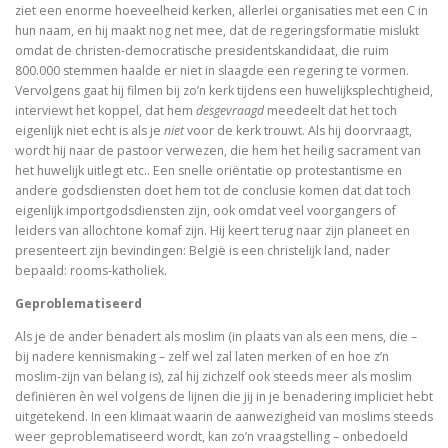
ziet een enorme hoeveelheid kerken, allerlei organisaties met een C in
Tegenwoordigheid van geest als Europese uitdaging
hun naam, en hij maakt nog net mee, dat de regeringsformatie mislukt
omdat de christen-democratische presidentskandidaat, die ruim
800.000 stemmen haalde er niet in slaagde een regering te vormen.
Ecce Philosophus. Leven en werk van
Vervolgens gaat hij filmen bij zo’n kerk tijdens een huwelijksplechtigheid,
interviewt het koppel, dat hem
desgevraagd
meedeelt dat het toch
Trialoog.
eigenlijk niet echt is als je
niet
voor de kerk trouwt. Als hij doorvraagt,
wordt hij naar de pastoor verwezen, die hem het heilig sacrament van
De ontdekking van het Nieuwe Testament
het huwelijk uitlegt etc.. Een snelle oriëntatie op protestantisme en
andere godsdiensten doet hem tot de conclusie komen dat dat toch
Vergeten rijkdom
eigenlijk importgodsdiensten zijn, ook omdat veel voorgangers of
leiders van allochtone komaf zijn. Hij keert terug naar zijn planeet en
Ontluikend christendom
presenteert zijn bevindingen: België is een christelijk land, nader
bepaald: rooms-katholiek.
over identiteit
Geproblematiseerd
Erasmus: Sometimes a Spin Doctor is Right
Als je de ander benadert als moslim (in plaats van als een mens, die –
bij nadere kennismaking – zelf wel zal laten merken of en hoe z’n
levensbeschouwelijke vakken. Ni
moslim-zijn van belang is), zal hij zichzelf ook steeds meer als moslim
definiëren èn wel volgens de lijnen die jij in je benadering impliciet hebt
God is een vluchteling. De terugkeer van het christen
uitgetekend. In een klimaat waarin de aanwezigheid van moslims steeds
weer geproblematiseerd wordt, kan zo’n vraagstelling – onbedoeld