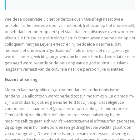
Schoonselhof nu! – een eige
Wie deze observatie uit het onderzoek van
Motief
legt naast twee
Luther. Zijn leven, zijn werk
artikelen uit het tweede deel van het boek (reflectie op het onderzoek),
beseft dat hier meer op het spel staat dan een discussie over woorden
alleen. De Brusselse politicoloog Patrick Stouthuysen noemde dit op het
Platoonse liefde (vertaling Symposium)
colloquium het “Jan Leyers effect” en hij bedoelde daarmee, dat
mensen het onderwerp ‘godsdienst” – als er expliciet naar gevraagd
wordt – meer gewicht gaan geven dan het voor hen had voordat er naar
gevraagd werd, waardoor de beleving van de godsdienst (i.c. Islam)
Is het de schuld van de ENE?
langzaam verhuist van de culturele naar de persoonlijke identiteit.
Onder dezelfde sterren
Essentialisering
Meryem Kanmaz (politicologe) noemt dat een reductionistische
Christelijke toespraken
tendens: De allochtoon wordt herleid tot zijn moslim-zijn. En dit moslim-
zijn wordt daarbij ook nog eens herleid tot zijn expliciet religieuze
Afsluitend onwetenschappelijk naschrift bij Filosofisc
component. In haar artikel (gebaseerd op sociologisch onderzoek in
Gent) stelt zij dat dit effectief leidt tot een essentialisering bij de
Voorwoorden. De crisis en een crisis. De heer Phister.
moslims zelf: zij gaan zich
van de weeromstuit
veel
islamitischer
gedragen.
Zij spiegelen in hun antwoorden (en gedrag) het verwachtingspatroon
De Wittenbergse nachtegaal
van de omgeving. De westerse Islam, die van deze essentialisering en
bewustwording het gevolg zal zijn, zal volgens mw. Kanmaz niet niet per