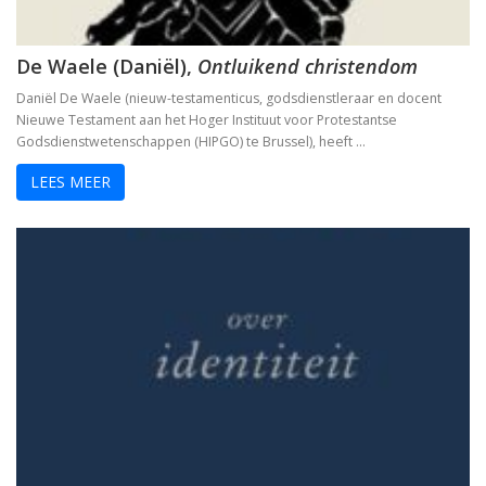
De Waele (Daniël),
Ontluikend christendom
Daniël De Waele (nieuw-testamenticus, godsdienstleraar en docent
Nieuwe Testament aan het Hoger Instituut voor Protestantse
Godsdienstwetenschappen (HIPGO) te Brussel), heeft …
LEES MEER