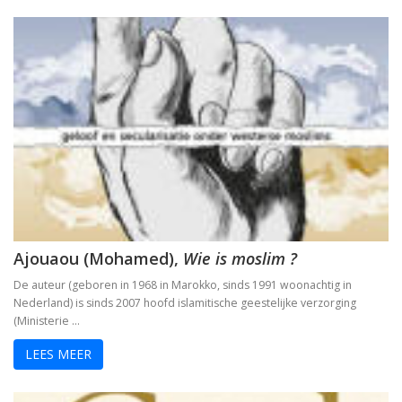
De Bijbel voor ongelovigen
De bijbel voor ongelovigen
Helden. 150 epigrammen uit de Anthologia Graeca
Une bible / Een bijbel
De seculiere samenleving. Over religie, atheïsm
Het labyrinth van de verlorenen. Het Westen en zijn
Examens de la Bible
Ajouaou (Mohamed),
Wie is moslim ?
De auteur (geboren in 1968 in Marokko, sinds 1991 woonachtig in
‘Hier stehe ich, es war ganz anders’
Nederland) is sinds 2007 hoofd islamitische geestelijke verzorging
(Ministerie …
Eigen wijs
LEES MEER
Moby Dick
Het onteigende brein