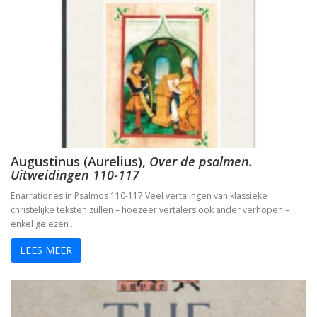
De vrouwen van de profeet
Oidipous en Antigone. Drie tragedies.
A New Science. The discovery of Religion
The Christians who became Jews. Acts of the Ap
Augustinus (Aurelius),
Over de psalmen.
Heilige gezangen
Uitweidingen 110-117
Enarrationes in Psalmos 110-117 Veel vertalingen van klassieke
Waarover men niet spreekt
christelijke teksten zullen – hoezeer vertalers ook ander verhopen –
enkel gelezen …
Identiteit
LEES MEER
Over god
The changing faces of Jesus