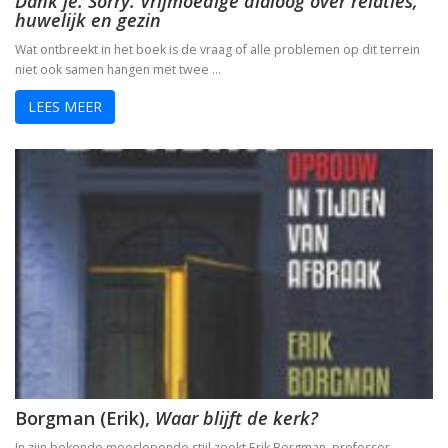
Dank je. Sorry. Vrijmoedige dialoog over relaties,
huwelijk en gezin
Wat ontbreekt in het boek is de vraag of alle problemen op dit terrein
niet ook samen hangen met twee …
LEES MEER
Borgman (Erik),
Waar blijft de kerk?
In zijn bekende meeslepende stijl zoekt Erik Borgman, professor