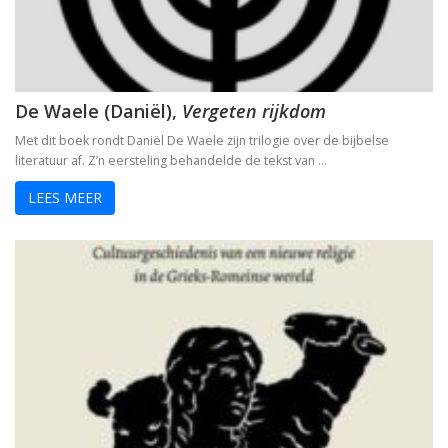
De Waele (Daniël),
Vergeten rijkdom
Met dit boek rondt Daniël De Waele zijn trilogie over de bijbelse
literatuur af. Z’n eersteling behandelde de tekst van …
LEES MEER