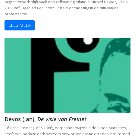
Migrantenkerk blijft vaak een zelfstandig eilandje Michiel Bakker, 12-06-
2017 Ref. Dagblad Een interculturele ontmoeting in de tuin van de
protestantse …
LEES MEER
Devos (Jan),
De visie van Freinet
Célestin Freinet (1896-1966), dorpsonderwijzer in de Alpes-Maritimes,
heeft een pedagogisch systeem ontworpen dat nog steeds inspirerend