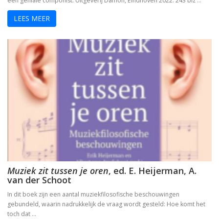
een geniale componist. Uitgeverij Damon, Eindhoven 2022. 243 blz …
De visie van Freinet
LEES MEER
De kathedralenbouwers
I judge no one. A political life of Jesus
De evolutie van De Bijbel
On Time, Punctuality, and Discipline in Early Mode
Bach, muziek als een wenk uit de hemel
Kierkegaard’s Muse. The mystery of Regine Olson
De Bijbel in de Lage Landen
Muziek zit tussen je oren
, ed. E. Heijerman, A.
van der Schoot
In dit boek zijn een aantal muziekfilosofische beschouwingen
Nieuw atheïsme, een kritische reactie op Dawkins, Har
gebundeld, waarin nadrukkelijk de vraag wordt gesteld: Hoe komt het
toch dat …
Levensbeschouwing in het middenveld: cement of