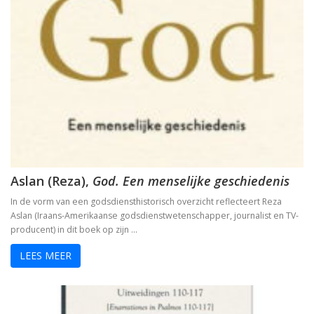
Dingen die verborgen waren
De omweg naar Santiago
Alkibiades
De schepping van de wereld
Inclusieve godsdienstpedagogiek
Aslan (Reza),
God. Een menselijke geschiedenis
Luther de biografie
In de vorm van een godsdiensthistorisch overzicht reflecteert Reza
Holy Ignorance (La sainte ignorance)
Aslan (Iraans-Amerikaanse godsdienstwetenschapper, journalist en TV-
producent) in dit boek op zijn …
In de handen van mensen. 2000 jaar Christus in kuns
LEES MEER
Bachs cantates, toen en nu