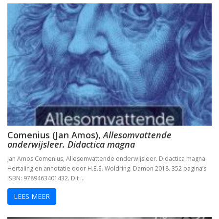
Comenius (Jan Amos),
Allesomvattende
onderwijsleer. Didactica magna
Jan Amos Comenius, Allesomvattende onderwijsleer. Didactica magna.
Hertaling en annotatie door H.E.S. Woldring. Damon 2018. 352 pagina’s.
ISBN: 9789463401432. Dit …
LEES MEER