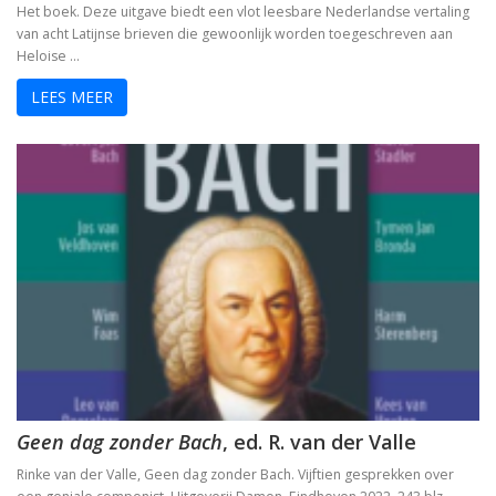
Het boek. Deze uitgave biedt een vlot leesbare Nederlandse vertaling
Tegenwoordigheid van geest als Europese uitdaging
van acht Latijnse brieven die gewoonlijk worden toegeschreven aan
Heloise …
Ecce Philosophus. Leven en werk van
LEES MEER
Trialoog.
De ontdekking van het Nieuwe Testament
Vergeten rijkdom
Ontluikend christendom
over identiteit
Erasmus: Sometimes a Spin Doctor is Right
levensbeschouwelijke vakken. Ni
Geen dag zonder Bach
, ed. R. van der Valle
God is een vluchteling. De terugkeer van het christen
Rinke van der Valle, Geen dag zonder Bach. Vijftien gesprekken over