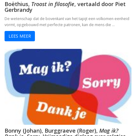
Boëthius,
Troost in filosofie
, vertaald door Piet
Gerbrandy
De wetenschap dat de bovenkant van het tapijt een volkomen eenheid
vormt, opgebouwd met perfecte patronen, kan de mens die …
LEES MEER
Bonny (Johan), Burggraeve (Roger),
Mag ik?