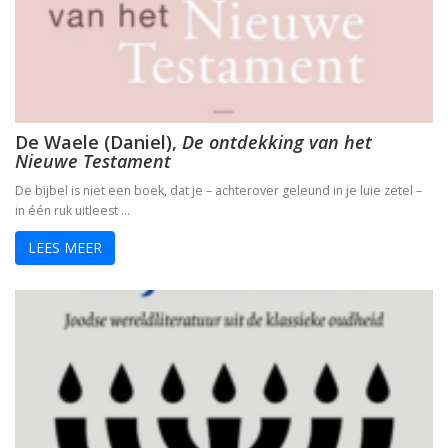
De Waele (Daniel),
De ontdekking van het
Nieuwe Testament
De bijbel is niet een boek, dat je – achterover geleund in je luie zetel –
in één ruk uitleest …
LEES MEER