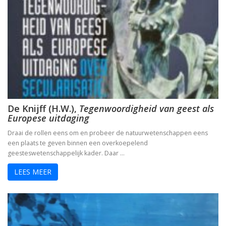
De Knijff (H.W.),
Tegenwoordigheid van geest als
Europese uitdaging
Draai de rollen eens om en probeer de natuurwetenschappen eens
een plaats te geven binnen een overkoepelend
geesteswetenschappelijk kader. Daar …
LEES MEER