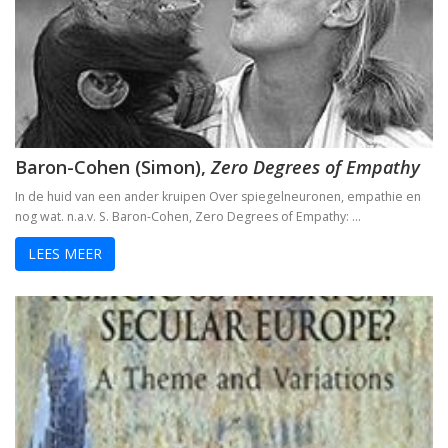
Baron-Cohen (Simon),
Zero Degrees of Empathy
In de huid van een ander kruipen Over spiegelneuronen, empathie en
nog wat. n.a.v. S. Baron-Cohen, Zero Degrees of Empathy: …
LEES MEER