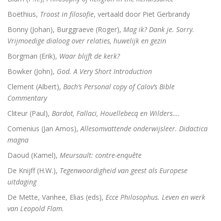
Boëthius,
Troost in filosofie
, vertaald door Piet Gerbrandy
Dingen die verborgen waren
Bonny (Johan), Burggraeve (Roger),
Mag ik? Dank je. Sorry.
Vrijmoedige dialoog over relaties, huwelijk en gezin
De omweg naar Santiago
Borgman (Erik),
Waar blijft de kerk?
Alkibiades
Bowker (John),
God. A Very Short Introduction
De schepping van de wereld
Clement (Albert),
Bach’s Personal copy of Calov’s Bible
Commentary
Inclusieve godsdienstpedagogiek
Cliteur (Paul),
Bardot, Fallaci, Houellebecq en Wilders….
Luther de biografie
Comenius (Jan Amos),
Allesomvattende onderwijsleer. Didactica
magna
Holy Ignorance (La sainte ignorance)
Daoud (Kamel),
Meursault: contre-enquête
De Knijff (H.W.),
Tegenwoordigheid van geest als Europese
In de handen van mensen. 2000 jaar Christus in kuns
uitdaging
De Mette, Vanhee, Elias (eds),
Ecce Philosophus. Leven en werk
van Leopold Flam.
Bachs cantates, toen en nu