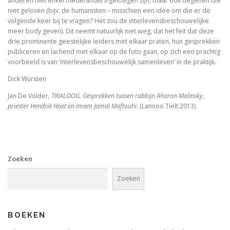
anderen niet enkel mede/anders-gelovigen zijn, maar ook degenen die
niet geloven (bijv. de humanisten – misschien een idee om die er de
Schoonselhof nu! – een eige
volgende keer bij te vragen? Het zou de interlevensbeschouwelijke
meer body geven). Dit neemt natuurlijk niet weg, dat het feit dat deze
Luther. Zijn leven, zijn werk
drie prominente geestelijke leiders met elkaar praten, hun gesprekken
publiceren en lachend met elkaar op de foto gaan, op zich een prachtig
voorbeeld is van ‘interlevensbeschouwelijk samenleven’ in de praktijk.
Platoonse liefde (vertaling Symposium)
Dick Wursten
Jan De Volder,
TRIALOOG. Gesprekken tussen rabbijn Aharon Malinsky,
priester Hendrik Hoet en imam Jamal Maftouhi
. (Lannoo Tielt 2013)
Is het de schuld van de ENE?
Onder dezelfde sterren
Christelijke toespraken
Zoeken
Afsluitend onwetenschappelijk naschrift bij Filosofisc
Zoeken
Voorwoorden. De crisis en een crisis. De heer Phister.
BOEKEN
De Wittenbergse nachtegaal