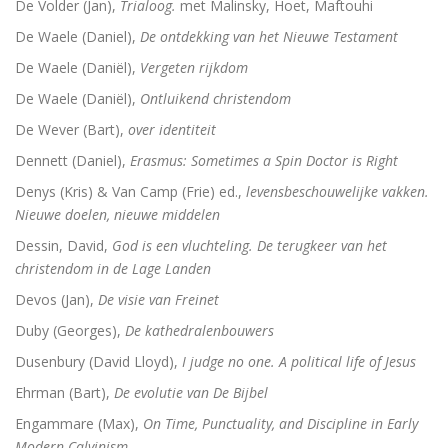
De Volder (Jan),
Trialoog.
met Malinsky, Hoet, Maftouhi
De vrouwen van de profeet
De Waele (Daniel),
De ontdekking van het Nieuwe Testament
De Waele (Daniël),
Vergeten rijkdom
De Waele (Daniël),
Ontluikend christendom
Oidipous en Antigone. Drie tragedies.
De Wever (Bart),
over identiteit
A New Science. The discovery of Religion
Dennett (Daniel),
Erasmus: Sometimes a Spin Doctor is Right
Denys (Kris) & Van Camp (Frie) ed.,
levensbeschouwelijke vakken.
The Christians who became Jews. Acts of the Ap
Nieuwe doelen, nieuwe middelen
Heilige gezangen
Dessin, David,
God is een vluchteling. De terugkeer van het
christendom in de Lage Landen
Waarover men niet spreekt
Devos (Jan),
De visie van Freinet
Identiteit
Duby (Georges),
De kathedralenbouwers
Dusenbury (David Lloyd),
I judge no one. A political life of Jesus
Over god
Ehrman (Bart),
De evolutie van De Bijbel
The changing faces of Jesus
Engammare (Max),
On Time, Punctuality, and Discipline in Early
Modern Calvinism