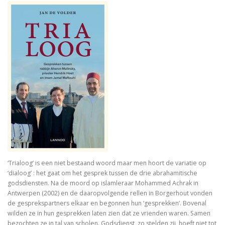
In Praise of Doubt
Bruiloft (I, II) Preken over het Hooglied
Philosophy of Religion in the Renaissance
Troost in filosofie
Mag ik? Dank je. Sorry. Vrijmoedi
Waar blijft de kerk?
God. A Very Short Introduction
Bach’s Personal copy of Calov’s Bible Commentary
‘Trialoog’ is een niet bestaand woord maar men hoort de variatie op
‘dialoog’ : het gaat om het gesprek tussen de drie abrahamitische
Bardot, Fallaci, Houellebecq en Wilders….
godsdiensten. Na de moord op islamleraar Mohammed Achrak in
Antwerpen (2002) en de daaropvolgende rellen in Borgerhout vonden
Allesomvattende onderwijsleer. Didactica ma
de gesprekspartners elkaar en begonnen hun ‘gesprekken’. Bovenal
wilden ze in hun gesprekken laten zien dat ze vrienden waren. Samen
Meursault: contre-enquête
bezochten ze in tal van scholen. Godsdienst, zo stelden zij, hoeft niet tot