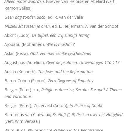
Alleen maar woorden
. Brieven van Heloïse en Abelard (vert.
De Bijbel voor ongelovigen
Ramon Selles)
Geen dag zonder Bach
, ed. R. van der Valle
De bijbel voor ongelovigen
Muziek zit tussen je oren
, ed. E. Heijerman, A. van der Schoot
Helden. 150 epigrammen uit de Anthologia Graeca
Abicht (Ludo),
De bijbel, een vrij zinnige lezing
Une bible / Een bijbel
Ajouaou (Mohamed),
Wie is moslim ?
Aslan (Reza),
God. Een menselijke geschiedenis
De seculiere samenleving. Over religie, atheïsm
Augustinus (Aurelius),
Over de psalmen. Uitweidingen 110-117
Het labyrinth van de verlorenen. Het Westen en zijn
Austin (Kenneth),
The Jews and the Reformation.
Baron-Cohen (Simon),
Zero Degrees of Empathy
Examens de la Bible
Berger (Peter) e.a.,
Religious America, Secular Europe? A Theme
‘Hier stehe ich, es war ganz anders’
and Variations
Berger (Peter), Zijderveld (Anton),
In Praise of Doubt
Eigen wijs
Bernardus van Clairvaux,
Bruiloft (I, II) Preken over het Hooglied
Moby Dick
(vert. Wim Verbaal)
Blum (P.R.),
Philosophy of Religion in the Renaissance
Het onteigende brein