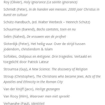
Roy (Olivier),
Holy Ignorance (La sainte ignorance)
Schmidt (Peter),
In de handen van mensen. 2000 jaar Christus in
kunst en cultuur
Schütz-Handbuch, (ed. Walter Werbeck – Heinrich Schütz)
Schuurman (Barend),
Bachs cantates, toen en nu
Selim (Nahed),
De vrouwen van de profeet
Sloterdijk (Peter), Het heilig vuur. Over de strijd tussen
jodendom, christendom & Islam
Sofokles,
Oidipous en Antigone. Drie tragedies.
Vertaald en
toegelicht door Patrick Lateur
Stroumsa (Guy),
A New Science. The discovery of Religion
Stroup (Christopher),
The Christians who became Jews. Acts of the
Apostles and Ethnicity in the Roman City
Van der Knijff (Jaco),
Heilige gezangen
Van Rooy (Wim),
Waarover men niet spreekt
Verhaeghe (Paul),
Identiteit