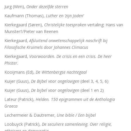
Jurg (Wim),
Onder dezelfde sterren
Kaufmann (Thomas),
Luther en ‘zijn Joden’
Kierkegaard (Søren),
Christelijke toespraken
vertaling: Hans van
Munster†/Pieter van Reenen
Kierkegaard,
Afsluitend onwetenschappelijk naschrift bij
Filosofische Kruimels door Johannes Climacus
Kierkegaard,
Voorwoorden. De crisis en een crisis. De heer
Phister.
Kooijmans (Ed),
De Wittenbergse nachtegaal
Kuijer (Guus),
De Bijbel voor ongelovigen
(deel 3, 4, 5, 6)
Kuijer (Guus),
De bijbel voor ongelovigen
(deel 1 en 2)
Lateur (Patrick),
Helden. 150 epigrammen uit de Anthologia
Graeca
Lechermeier & Dautremer,
Une bible / Een bijbel
Loobuyck (Patrick),
De seculiere samenleving. Over religie,
atheïsme en democratie