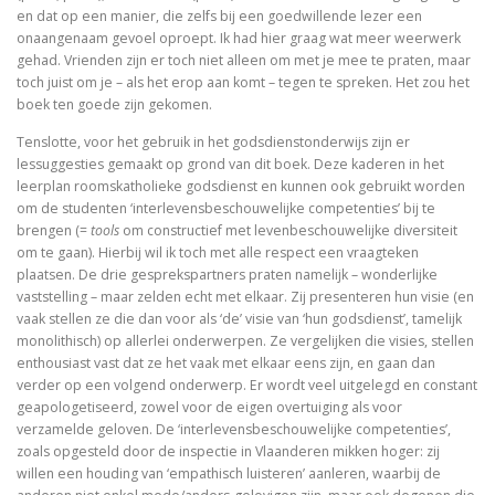
De visie van Freinet
en dat op een manier, die zelfs bij een goedwillende lezer een
onaangenaam gevoel oproept. Ik had hier graag wat meer weerwerk
De kathedralenbouwers
gehad. Vrienden zijn er toch niet alleen om met je mee te praten, maar
toch juist om je – als het erop aan komt – tegen te spreken. Het zou het
boek ten goede zijn gekomen.
I judge no one. A political life of Jesus
Tenslotte, voor het gebruik in het godsdienstonderwijs zijn er
De evolutie van De Bijbel
lessuggesties gemaakt op grond van dit boek. Deze kaderen in het
leerplan roomskatholieke godsdienst en kunnen ook gebruikt worden
On Time, Punctuality, and Discipline in Early Mode
om de studenten ‘interlevensbeschouwelijke competenties’ bij te
brengen (=
tools
om constructief met levenbeschouwelijke diversiteit
Bach, muziek als een wenk uit de hemel
om te gaan). Hierbij wil ik toch met alle respect een vraagteken
plaatsen. De drie gesprekspartners praten namelijk – wonderlijke
vaststelling – maar zelden echt met elkaar. Zij presenteren hun visie (en
Kierkegaard’s Muse. The mystery of Regine Olson
vaak stellen ze die dan voor als ‘de’ visie van ‘hun godsdienst’, tamelijk
monolithisch) op allerlei onderwerpen. Ze vergelijken die visies, stellen
De Bijbel in de Lage Landen
enthousiast vast dat ze het vaak met elkaar eens zijn, en gaan dan
verder op een volgend onderwerp. Er wordt veel uitgelegd en constant
geapologetiseerd, zowel voor de eigen overtuiging als voor
verzamelde geloven. De ‘interlevensbeschouwelijke competenties’,
Nieuw atheïsme, een kritische reactie op Dawkins, Har
zoals opgesteld door de inspectie in Vlaanderen mikken hoger: zij
willen een houding van ‘empathisch luisteren’ aanleren, waarbij de
Levensbeschouwing in het middenveld: cement of