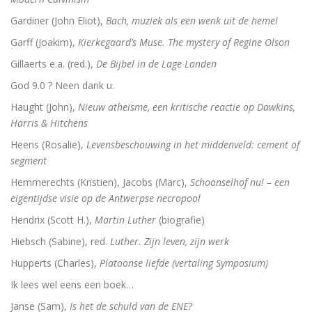
Adrianus VI (1459-1523). De tragische paus uit de N
Gardiner (John Eliot),
Bach, muziek als een wenk uit de hemel
Toen onze wereld christelijk werd
Garff (Joakim),
Kierkegaard’s Muse. The mystery of Regine Olson
Gillaerts e.a. (red.),
De Bijbel in de Lage Landen
De Arminiaanse vredeskerk. Redevoeringen van Arminiu
God 9.0 ? Neen dank u.
Het verloren koninkrijk
Haught (John),
Nieuw atheïsme, een kritische reactie op Dawkins,
Harris & Hitchens
Herinneringen aan Socrates
Heens (Rosalie),
Levensbeschouwing in het middenveld: cement of
Wakend over God
segment
Hemmerechts (Kristien), Jacobs (Marc),
Schoonselhof nu! – een
Martin Luther
eigentijdse visie op de Antwerpse necropool
Luther en ‘zijn Joden’
Hendrix (Scott H.),
Martin Luther
(biografie)
Hiebsch (Sabine), red.
Luther. Zijn leven, zijn werk
Brand Luther / Het merk ‘Luther’
Hupperts (Charles),
Platoonse liefde (vertaling Symposium)
Ik lees wel eens een boek…
Janse (Sam),
Is het de schuld van de ENE?