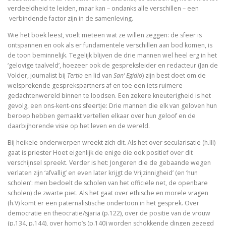
verdeeldheid te leiden, maar kan – ondanks alle verschillen – een
Tegenwoordigheid van geest als Europese uitdaging
verbindende factor zijn in de samenleving.
Wie het boek leest, voelt meteen wat ze willen zeggen: de sfeer is
Ecce Philosophus. Leven en werk van
ontspannen en ook als er fundamentele verschillen aan bod komen, is
de toon beminnelijk. Tegelijk blijven de drie mannen wel heel erg in het
Trialoog.
‘gelovige taalveld’, hoezeer ook de gespreksleider en redacteur (Jan de
Volder, journalist bij
Tertio
en lid van
San’ Egidio
) zijn best doet om de
De ontdekking van het Nieuwe Testament
welsprekende gesprekspartners af en toe een iets ruimere
gedachtenwereld binnen te loodsen. Een zekere kneuterigheid is het
Vergeten rijkdom
gevolg, een ons-kent-ons sfeertje: Drie mannen die elk van geloven hun
beroep hebben gemaakt vertellen elkaar over hun geloof en de
Ontluikend christendom
daarbijhorende visie op het leven en de wereld.
Bij heikele onderwerpen wreekt zich dit. Als het over secularisatie (h.III)
over identiteit
gaat is priester Hoet eigenlijk de enige die ook positief over dit
verschijnsel spreekt. Verder is het: Jongeren die de gebaande wegen
Erasmus: Sometimes a Spin Doctor is Right
verlaten zijn ‘afvallig’ en even later krijgt de Vrijzinnigheid’ (en ‘hun
scholen’: men bedoelt de scholen van het officiële net, de openbare
levensbeschouwelijke vakken. Ni
scholen) de zwarte piet. Als het gaat over ethische en morele vragen
(h.V) komt er een paternalistische ondertoon in het gesprek. Over
God is een vluchteling. De terugkeer van het christen
democratie en theocratie/sjaria (p.122), over de positie van de vrouw
(p.134, p.144), over homo’s (p.140) worden schokkende dingen gezegd