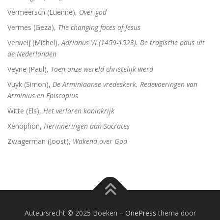
Vermeersch (Etienne),
Over god
Vermes (Geza),
The changing faces of Jesus
Verweij (Michel),
Adrianus VI (1459-1523). De tragische paus uit
de Nederlanden
Veyne (Paul),
Toen onze wereld christelijk werd
Vuyk (Simon),
De Arminiaanse vredeskerk. Redevoeringen van
Arminius en Episcopius
Witte (Els),
Het verloren koninkrijk
Xenophon,
Herinneringen aan Socrates
Zwagerman (Joost),
Wakend over God
Auteursrecht © 2025 Boeken
–
OnePress
thema door