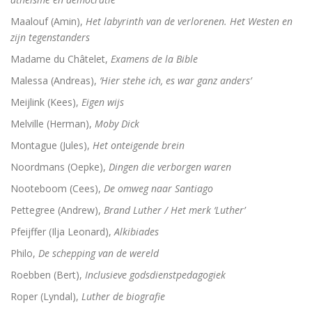
Maalouf (Amin),
Het labyrinth van de verlorenen. Het Westen en
zijn tegenstanders
Madame du Châtelet,
Examens de la Bible
Malessa (Andreas),
‘Hier stehe ich, es war ganz anders’
Meijlink (Kees),
Eigen wijs
Melville (Herman),
Moby Dick
Montague (Jules),
Het onteigende brein
Noordmans (Oepke),
Dingen die verborgen waren
Nooteboom (Cees),
De omweg naar Santiago
Pettegree (Andrew),
Brand Luther / Het merk ‘Luther’
Pfeijffer (Ilja Leonard),
Alkibiades
Philo,
De schepping van de wereld
Roebben (Bert),
Inclusieve godsdienstpedagogiek
Roper (Lyndal),
Luther de biografie