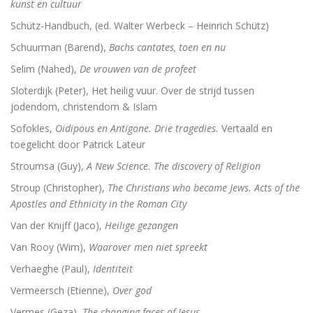
kunst en cultuur
Schütz-Handbuch, (ed. Walter Werbeck – Heinrich Schütz)
Schuurman (Barend),
Bachs cantates, toen en nu
Selim (Nahed),
De vrouwen van de profeet
Sloterdijk (Peter), Het heilig vuur. Over de strijd tussen
jodendom, christendom & Islam
Sofokles,
Oidipous en Antigone. Drie tragedies.
Vertaald en
toegelicht door Patrick Lateur
Stroumsa (Guy),
A New Science. The discovery of Religion
Stroup (Christopher),
The Christians who became Jews. Acts of the
Apostles and Ethnicity in the Roman City
Van der Knijff (Jaco),
Heilige gezangen
Van Rooy (Wim),
Waarover men niet spreekt
Verhaeghe (Paul),
Identiteit
Vermeersch (Etienne),
Over god
Vermes (Geza),
The changing faces of Jesus