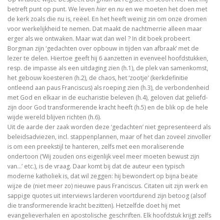
betreft punt op punt. We leven
hier
en
nu
en we moeten het doen met
Tegenwoordigheid van geest als Europese uitdaging
de kerk zoals die nu is, reëel. En het heeft weinig zin om onze dromen
voor werkelijkheid te nemen. Dat maakt de nachtmerrie alleen maar
Ecce Philosophus. Leven en werk van
erger als we ontwaken. Maar wat dan wel ? In dit boek probeert
Borgman zijn ‘gedachten over opbouw in tijden van afbraak’ met de
Trialoog.
lezer te delen. Hiertoe geeft hij 6 aanzetten in evenveel hoofdstukken,
resp. de impasse als een uitdaging zien (h.1), de plek van samenkomst,
De ontdekking van het Nieuwe Testament
het gebouw koesteren (h.2), de chaos, het ‘zootje’ (kerkdefinitie
ontleend aan paus Franciscus) als roeping zien (h.3), de verbondenheid
met God en elkaar in de eucharistie beleven (h.4), geloven dat geliefd-
Vergeten rijkdom
zijn door God transformerende kracht heeft (h.5) en de blik op de hele
wijde wereld blijven richten (h.6).
Ontluikend christendom
Uit de aarde der zaak worden deze ‘gedachten’ niet gepresenteerd als
beleidsadviezen, incl. stappenplannen, maar of het dan zoveel zinvoller
over identiteit
is om een preekstijl te hanteren, zelfs met een moraliserende
ondertoon (‘Wij zouden ons eigenlijk veel meer moeten bewust zijn
Erasmus: Sometimes a Spin Doctor is Right
van…’ etc.), is de vraag. Daar komt bij dat de auteur een typisch
moderne katholiek is, dat wil zeggen: hij bewondert op bijna beate
levensbeschouwelijke vakken. Ni
wijze de (niet meer zo) nieuwe paus Franciscus. Citaten uit zijn werk en
sappige quotes uit interviews larderen voortdurend zijn betoog (alsof
God is een vluchteling. De terugkeer van het christen
die transformerende kracht bezitten). Hetzelfde doet hij met
evangelieverhalen en apostolische geschriften. Elk hoofdstuk krijgt zelfs