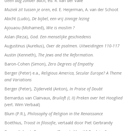
Geen dag zonder Bach
, ed. R. van der Valle
De Bijbel voor ongelovigen
Muziek zit tussen je oren
, ed. E. Heijerman, A. van der Schoot
De bijbel voor ongelovigen
Abicht (Ludo),
De bijbel, een vrij zinnige lezing
Ajouaou (Mohamed),
Wie is moslim ?
Helden. 150 epigrammen uit de Anthologia Graeca
Aslan (Reza),
God. Een menselijke geschiedenis
Une bible / Een bijbel
Augustinus (Aurelius),
Over de psalmen. Uitweidingen 110-117
Austin (Kenneth),
The Jews and the Reformation.
De seculiere samenleving. Over religie, atheïsm
Baron-Cohen (Simon),
Zero Degrees of Empathy
Het labyrinth van de verlorenen. Het Westen en zijn
Berger (Peter) e.a.,
Religious America, Secular Europe? A Theme
and Variations
Examens de la Bible
Berger (Peter), Zijderveld (Anton),
In Praise of Doubt
‘Hier stehe ich, es war ganz anders’
Bernardus van Clairvaux,
Bruiloft (I, II) Preken over het Hooglied
(vert. Wim Verbaal)
Eigen wijs
Blum (P.R.),
Philosophy of Religion in the Renaissance
Moby Dick
Boëthius,
Troost in filosofie
, vertaald door Piet Gerbrandy
Het onteigende brein