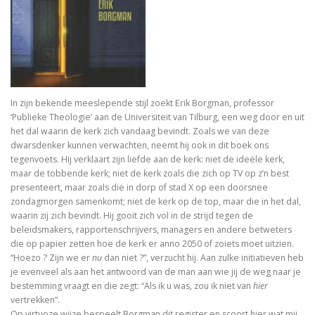
In Praise of Doubt
Bruiloft (I, II) Preken over het Hooglied
Philosophy of Religion in the Renaissance
Troost in filosofie
In zijn bekende meeslepende stijl zoekt Erik Borgman, professor
‘Publieke Theologie’ aan de Universiteit van Tilburg, een weg door en uit
Mag ik? Dank je. Sorry. Vrijmoedi
het dal waarin de kerk zich vandaag bevindt. Zoals we van deze
dwarsdenker kunnen verwachten, neemt hij ook in dit boek ons
Waar blijft de kerk?
tegenvoets. Hij verklaart zijn liefde aan de kerk: niet de ideële kerk,
maar de tobbende kerk; niet de kerk zoals die zich op TV op z’n best
God. A Very Short Introduction
presenteert, maar zoals die in dorp of stad X op een doorsnee
zondagmorgen samenkomt; niet de kerk op de top, maar die in het dal,
Bach’s Personal copy of Calov’s Bible Commentary
waarin zij zich bevindt. Hij gooit zich vol in de strijd tegen de
beleidsmakers, rapportenschrijvers, managers en andere betweters
die op papier zetten hoe de kerk er anno 2050 of zoiets moet uitzien.
Bardot, Fallaci, Houellebecq en Wilders….
“Hoezo ? Zijn we er
nu
dan niet ?”, verzucht hij. Aan zulke initiatieven heb
je evenveel als aan het antwoord van de man aan wie jij de weg naar je
Allesomvattende onderwijsleer. Didactica ma
bestemming vraagt en die zegt: “Als ik u was, zou ik niet van
hier
vertrekken”.
Meursault: contre-enquête
Op virtuoze wijze bespeelt Borgman dit register en scoort hier wat mij