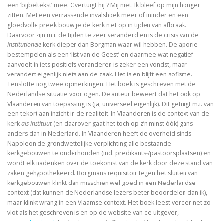
een ‘bijbeltekst’ mee. Overtuigt hij ? Mij niet. Ik bleef op mijn honger
De visie van Freinet
zitten. Met een verrassende invalshoek meer of minder en een
gloedvolle preek bouw je de kerk niet op in tijden van afbraak.
De kathedralenbouwers
Daarvoor zijn m.i. de tijden te zeer veranderd en is de crisis van de
institutionele
kerk dieper dan Borgman waar wil hebben. De aporie
I judge no one. A political life of Jesus
bestempelen als een ‘list van de Geest’ en daarmee wat negatief
aanvoelt in iets positiefs veranderen is zeker een vondst, maar
De evolutie van De Bijbel
verandert eigenlijk niets aan de zaak. Het is en blijft een sofisme.
Tenslotte nog twee opmerkingen: Het boek is geschreven met de
On Time, Punctuality, and Discipline in Early Mode
Nederlandse situatie voor ogen. De auteur beweert dat het ook op
Vlaanderen van toepassing is (ja, universeel eigenlijk). Dit getuigt m.i. van
Bach, muziek als een wenk uit de hemel
een tekort aan inzicht in de realiteit. In Vlaanderen is de context van de
kerk
als instituut
(en daarover gaat het toch op z’n minst óók) gans
Kierkegaard’s Muse. The mystery of Regine Olson
anders dan in Nederland. In Vlaanderen heeft de overheid sinds
Napoleon de grondwettelijke verplichting alle bestaande
kerkgebouwen te onderhouden (incl. predikants-/pastoorsplaatsen) en
De Bijbel in de Lage Landen
wordt elk nadenken over de toekomst van de kerk door deze stand van
zaken gehypothekeerd. Borgmans requisitoir tegen het sluiten van
kerkgebouwen klinkt dan misschien wel goed in een Nederlandse
context (dat kunnen de Nederlandse lezers beter beoordelen dan ik),
Nieuw atheïsme, een kritische reactie op Dawkins, Har
maar klinkt wrang in een Vlaamse context. Het boek leest verder net zo
vlot als het geschreven is en op de website van de uitgever,
Levensbeschouwing in het middenveld: cement of