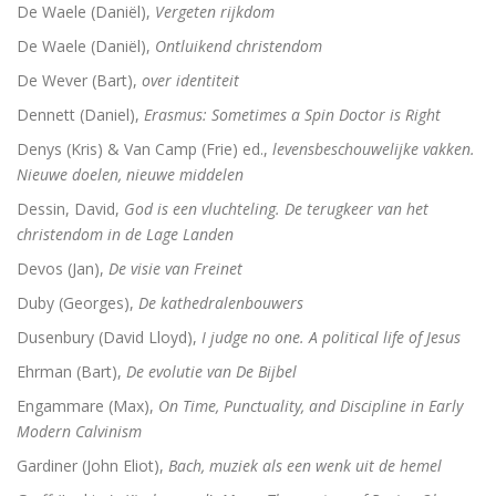
De Waele (Daniël),
Vergeten rijkdom
De vrouwen van de profeet
De Waele (Daniël),
Ontluikend christendom
De Wever (Bart),
over identiteit
Dennett (Daniel),
Erasmus: Sometimes a Spin Doctor is Right
Oidipous en Antigone. Drie tragedies.
Denys (Kris) & Van Camp (Frie) ed.,
levensbeschouwelijke vakken.
A New Science. The discovery of Religion
Nieuwe doelen, nieuwe middelen
Dessin, David,
God is een vluchteling. De terugkeer van het
The Christians who became Jews. Acts of the Ap
christendom in de Lage Landen
Heilige gezangen
Devos (Jan),
De visie van Freinet
Duby (Georges),
De kathedralenbouwers
Waarover men niet spreekt
Dusenbury (David Lloyd),
I judge no one. A political life of Jesus
Identiteit
Ehrman (Bart),
De evolutie van De Bijbel
Engammare (Max),
On Time, Punctuality, and Discipline in Early
Over god
Modern Calvinism
The changing faces of Jesus
Gardiner (John Eliot),
Bach, muziek als een wenk uit de hemel