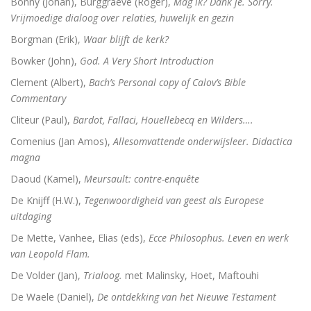
Bonny (Johan), Burggraeve (Roger),
Mag ik? Dank je. Sorry.
Vrijmoedige dialoog over relaties, huwelijk en gezin
Dingen die verborgen waren
Borgman (Erik),
Waar blijft de kerk?
Bowker (John),
God. A Very Short Introduction
De omweg naar Santiago
Clement (Albert),
Bach’s Personal copy of Calov’s Bible
Alkibiades
Commentary
Cliteur (Paul),
Bardot, Fallaci, Houellebecq en Wilders….
De schepping van de wereld
Comenius (Jan Amos),
Allesomvattende onderwijsleer. Didactica
Inclusieve godsdienstpedagogiek
magna
Daoud (Kamel),
Meursault: contre-enquête
Luther de biografie
De Knijff (H.W.),
Tegenwoordigheid van geest als Europese
Holy Ignorance (La sainte ignorance)
uitdaging
De Mette, Vanhee, Elias (eds),
Ecce Philosophus. Leven en werk
In de handen van mensen. 2000 jaar Christus in kuns
van Leopold Flam.
De Volder (Jan),
Trialoog.
met Malinsky, Hoet, Maftouhi
De Waele (Daniel),
De ontdekking van het Nieuwe Testament
Bachs cantates, toen en nu