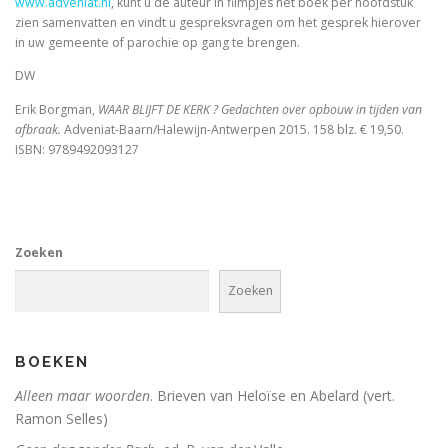
www.adveniat.nl
, kunt u de auteur in filmpjes het boek per hoofdstuk
zien samenvatten en vindt u gespreksvragen om het gesprek hierover
Schoonselhof nu! – een eige
in uw gemeente of parochie op gang te brengen.
DW
Luther. Zijn leven, zijn werk
Erik Borgman,
WAAR BLIJFT DE KERK ? Gedachten over opbouw in tijden van
Platoonse liefde (vertaling Symposium)
afbraak.
Adveniat-Baarn/Halewijn-Antwerpen 2015. 158 blz. € 19,50.
ISBN: 9789492093127
Is het de schuld van de ENE?
Onder dezelfde sterren
Zoeken
Zoeken
Christelijke toespraken
Afsluitend onwetenschappelijk naschrift bij Filosofisc
BOEKEN
Voorwoorden. De crisis en een crisis. De heer Phister.
Alleen maar woorden
. Brieven van Heloïse en Abelard (vert.
Ramon Selles)
De Wittenbergse nachtegaal