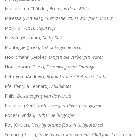
Madame du Châtelet,
Examens de la Bible
Malessa (Andreas),
‘Hier stehe ich, es war ganz anders’
Meijlink (Kees),
Eigen wijs
Melville (Herman),
Moby Dick
Montague (Jules),
Het onteigende brein
Noordmans (Oepke),
Dingen die verborgen waren
Nooteboom (Cees),
De omweg naar Santiago
Pettegree (Andrew),
Brand Luther / Het merk ‘Luther’
Pfeijffer (Ilja Leonard),
Alkibiades
Philo,
De schepping van de wereld
Roebben (Bert),
Inclusieve godsdienstpedagogiek
Roper (Lyndal),
Luther de biografie
Roy (Olivier),
Holy Ignorance (La sainte ignorance)
Schmidt (Peter),
In de handen van mensen. 2000 jaar Christus in