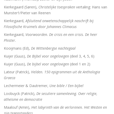
Kierkegaard (Søren),
Christelijke toespraken
vertaling: Hans van
Munster†/Pieter van Reenen
Kierkegaard,
Afsluitend onwetenschappelijk naschrift bij
Filosofische Kruimels door Johannes Climacus
Kierkegaard,
Voorwoorden. De crisis en een crisis. De heer
Phister.
Kooijmans (Ed),
De Wittenbergse nachtegaal
Kuijer (Guus),
De Bijbel voor ongelovigen
(deel 3, 4, 5, 6)
Kuijer (Guus),
De bijbel voor ongelovigen
(deel 1 en 2)
Lateur (Patrick),
Helden. 150 epigrammen uit de Anthologia
Graeca
Lechermeier & Dautremer,
Une bible / Een bijbel
Loobuyck (Patrick),
De seculiere samenleving. Over religie,
atheïsme en democratie
Maalouf (Amin),
Het labyrinth van de verlorenen. Het Westen en
zijn tegenstanders