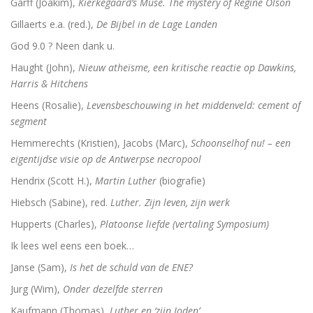
Garff (Joakim),
Kierkegaard’s Muse. The mystery of Regine Olson
Adrianus VI (1459-1523). De tragische paus uit de N
Gillaerts e.a. (red.),
De Bijbel in de Lage Landen
Toen onze wereld christelijk werd
God 9.0 ? Neen dank u.
De Arminiaanse vredeskerk. Redevoeringen van Arminiu
Haught (John),
Nieuw atheïsme, een kritische reactie op Dawkins,
Harris & Hitchens
Het verloren koninkrijk
Heens (Rosalie),
Levensbeschouwing in het middenveld: cement of
segment
Herinneringen aan Socrates
Hemmerechts (Kristien), Jacobs (Marc),
Schoonselhof nu! – een
Wakend over God
eigentijdse visie op de Antwerpse necropool
Hendrix (Scott H.),
Martin Luther
(biografie)
Martin Luther
Hiebsch (Sabine), red.
Luther. Zijn leven, zijn werk
Luther en ‘zijn Joden’
Hupperts (Charles),
Platoonse liefde (vertaling Symposium)
Ik lees wel eens een boek…
Brand Luther / Het merk ‘Luther’
Janse (Sam),
Is het de schuld van de ENE?
Jurg (Wim),
Onder dezelfde sterren
Kaufmann (Thomas),
Luther en ‘zijn Joden’