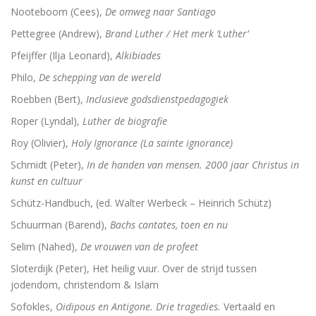
Nooteboom (Cees),
De omweg naar Santiago
Pettegree (Andrew),
Brand Luther / Het merk ‘Luther’
Pfeijffer (Ilja Leonard),
Alkibiades
Philo,
De schepping van de wereld
Roebben (Bert),
Inclusieve godsdienstpedagogiek
Roper (Lyndal),
Luther de biografie
Roy (Olivier),
Holy Ignorance (La sainte ignorance)
Schmidt (Peter),
In de handen van mensen. 2000 jaar Christus in
kunst en cultuur
Schütz-Handbuch, (ed. Walter Werbeck – Heinrich Schütz)
Schuurman (Barend),
Bachs cantates, toen en nu
Selim (Nahed),
De vrouwen van de profeet
Sloterdijk (Peter), Het heilig vuur. Over de strijd tussen
jodendom, christendom & Islam
Sofokles,
Oidipous en Antigone. Drie tragedies.
Vertaald en