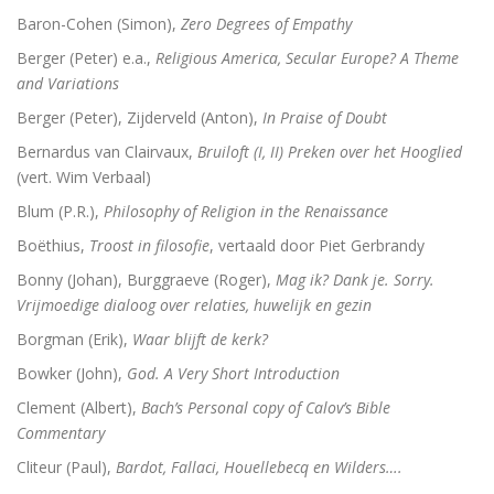
Baron-Cohen (Simon),
Zero Degrees of Empathy
Dingen die verborgen waren
Berger (Peter) e.a.,
Religious America, Secular Europe? A Theme
and Variations
De omweg naar Santiago
Berger (Peter), Zijderveld (Anton),
In Praise of Doubt
Alkibiades
Bernardus van Clairvaux,
Bruiloft (I, II) Preken over het Hooglied
(vert. Wim Verbaal)
De schepping van de wereld
Blum (P.R.),
Philosophy of Religion in the Renaissance
Inclusieve godsdienstpedagogiek
Boëthius,
Troost in filosofie
, vertaald door Piet Gerbrandy
Bonny (Johan), Burggraeve (Roger),
Mag ik? Dank je. Sorry.
Luther de biografie
Vrijmoedige dialoog over relaties, huwelijk en gezin
Holy Ignorance (La sainte ignorance)
Borgman (Erik),
Waar blijft de kerk?
Bowker (John),
God. A Very Short Introduction
In de handen van mensen. 2000 jaar Christus in kuns
Clement (Albert),
Bach’s Personal copy of Calov’s Bible
Commentary
Cliteur (Paul),
Bardot, Fallaci, Houellebecq en Wilders….
Bachs cantates, toen en nu