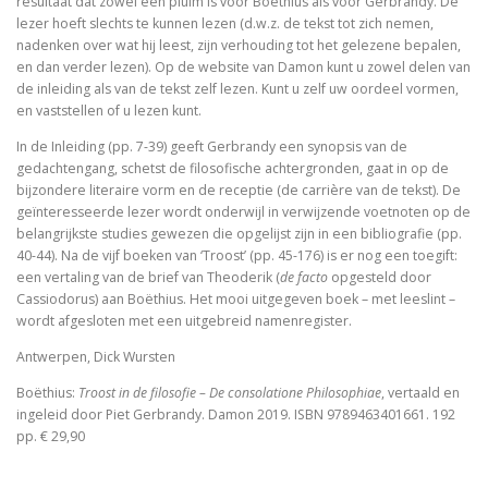
resultaat dat zowel een pluim is voor Boëthius als voor Gerbrandy. De
lezer hoeft slechts te kunnen lezen (d.w.z. de tekst tot zich nemen,
Schoonselhof nu! – een eige
nadenken over wat hij leest, zijn verhouding tot het gelezene bepalen,
en dan verder lezen). Op de website van Damon kunt u zowel delen van
Luther. Zijn leven, zijn werk
de inleiding als van de tekst zelf lezen. Kunt u zelf uw oordeel vormen,
en vaststellen of u lezen kunt.
Platoonse liefde (vertaling Symposium)
In de Inleiding (pp. 7-39) geeft Gerbrandy een synopsis van de
gedachtengang, schetst de filosofische achtergronden, gaat in op de
bijzondere literaire vorm en de receptie (de carrière van de tekst). De
geïnteresseerde lezer wordt onderwijl in verwijzende voetnoten op de
Is het de schuld van de ENE?
belangrijkste studies gewezen die opgelijst zijn in een bibliografie (pp.
40-44). Na de vijf boeken van ‘Troost’ (pp. 45-176) is er nog een toegift:
Onder dezelfde sterren
een vertaling van de brief van Theoderik (
de facto
opgesteld door
Cassiodorus) aan Boëthius. Het mooi uitgegeven boek – met leeslint –
Christelijke toespraken
wordt afgesloten met een uitgebreid namenregister.
Antwerpen, Dick Wursten
Afsluitend onwetenschappelijk naschrift bij Filosofisc
Boëthius:
Troost in de filosofie – De consolatione Philosophiae
, vertaald en
Voorwoorden. De crisis en een crisis. De heer Phister.
ingeleid door Piet Gerbrandy. Damon 2019. ISBN 9789463401661. 192
pp. € 29,90
De Wittenbergse nachtegaal