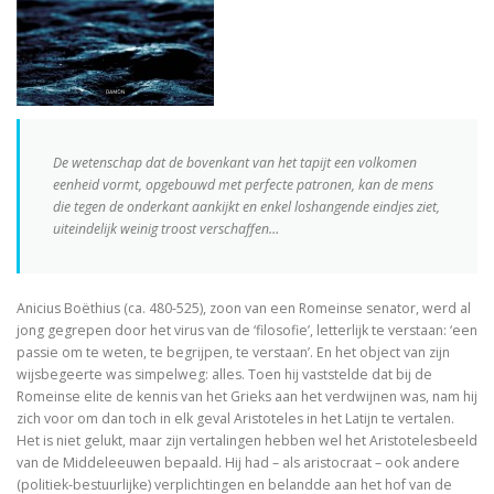
In Praise of Doubt
Bruiloft (I, II) Preken over het Hooglied
Philosophy of Religion in the Renaissance
Troost in filosofie
De wetenschap dat de bovenkant van het tapijt een volkomen
eenheid vormt, opgebouwd met perfecte patronen, kan de mens
Mag ik? Dank je. Sorry. Vrijmoedi
die tegen de onderkant aankijkt en enkel loshangende eindjes ziet,
uiteindelijk weinig troost verschaffen…
Waar blijft de kerk?
God. A Very Short Introduction
Anicius Boëthius (ca. 480-525), zoon van een Romeinse senator, werd al
jong gegrepen door het virus van de ‘filosofie’, letterlijk te verstaan: ‘een
Bach’s Personal copy of Calov’s Bible Commentary
passie om te weten, te begrijpen, te verstaan’. En het object van zijn
wijsbegeerte was simpelweg: alles. Toen hij vaststelde dat bij de
Bardot, Fallaci, Houellebecq en Wilders….
Romeinse elite de kennis van het Grieks aan het verdwijnen was, nam hij
zich voor om dan toch in elk geval Aristoteles in het Latijn te vertalen.
Allesomvattende onderwijsleer. Didactica ma
Het is niet gelukt, maar zijn vertalingen hebben wel het Aristotelesbeeld
van de Middeleeuwen bepaald. Hij had – als aristocraat – ook andere
Meursault: contre-enquête
(politiek-bestuurlijke) verplichtingen en belandde aan het hof van de