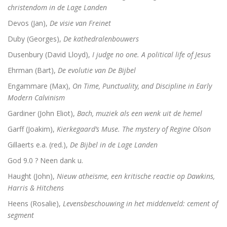
Adrianus VI (1459-1523). De tragische paus uit de N
christendom in de Lage Landen
Devos (Jan),
De visie van Freinet
Toen onze wereld christelijk werd
Duby (Georges),
De kathedralenbouwers
De Arminiaanse vredeskerk. Redevoeringen van Arminiu
Dusenbury (David Lloyd),
I judge no one. A political life of Jesus
Het verloren koninkrijk
Ehrman (Bart),
De evolutie van De Bijbel
Engammare (Max),
On Time, Punctuality, and Discipline in Early
Herinneringen aan Socrates
Modern Calvinism
Wakend over God
Gardiner (John Eliot),
Bach, muziek als een wenk uit de hemel
Garff (Joakim),
Kierkegaard’s Muse. The mystery of Regine Olson
Martin Luther
Gillaerts e.a. (red.),
De Bijbel in de Lage Landen
Luther en ‘zijn Joden’
God 9.0 ? Neen dank u.
Haught (John),
Nieuw atheïsme, een kritische reactie op Dawkins,
Brand Luther / Het merk ‘Luther’
Harris & Hitchens
Heens (Rosalie),
Levensbeschouwing in het middenveld: cement of
segment