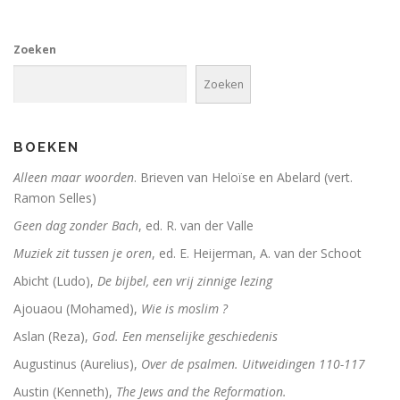
De Bijbel voor ongelovigen
Zoeken
De bijbel voor ongelovigen
Zoeken
Helden. 150 epigrammen uit de Anthologia Graeca
Une bible / Een bijbel
BOEKEN
De seculiere samenleving. Over religie, atheïsm
Alleen maar woorden
. Brieven van Heloïse en Abelard (vert.
Ramon Selles)
Het labyrinth van de verlorenen. Het Westen en zijn
Geen dag zonder Bach
, ed. R. van der Valle
Examens de la Bible
Muziek zit tussen je oren
, ed. E. Heijerman, A. van der Schoot
Abicht (Ludo),
De bijbel, een vrij zinnige lezing
‘Hier stehe ich, es war ganz anders’
Ajouaou (Mohamed),
Wie is moslim ?
Eigen wijs
Aslan (Reza),
God. Een menselijke geschiedenis
Moby Dick
Augustinus (Aurelius),
Over de psalmen. Uitweidingen 110-117
Austin (Kenneth),
The Jews and the Reformation.
Het onteigende brein