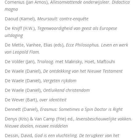
Comenius (Jan Amos),
Allesomvattende onderwijsleer. Didactica
De vrouwen van de profeet
magna
Daoud (Kamel),
Meursault: contre-enquête
De Knijff (H.W.),
Tegenwoordigheid van geest als Europese
Oidipous en Antigone. Drie tragedies.
uitdaging
De Mette, Vanhee, Elias (eds),
Ecce Philosophus. Leven en werk
A New Science. The discovery of Religion
van Leopold Flam.
The Christians who became Jews. Acts of the Ap
De Volder (Jan),
Trialoog.
met Malinsky, Hoet, Maftouhi
De Waele (Daniel),
De ontdekking van het Nieuwe Testament
Heilige gezangen
De Waele (Daniël),
Vergeten rijkdom
Waarover men niet spreekt
De Waele (Daniël),
Ontluikend christendom
De Wever (Bart),
over identiteit
Identiteit
Dennett (Daniel),
Erasmus: Sometimes a Spin Doctor is Right
Over god
Denys (Kris) & Van Camp (Frie) ed.,
levensbeschouwelijke vakken.
Nieuwe doelen, nieuwe middelen
The changing faces of Jesus
Dessin, David,
God is een vluchteling. De terugkeer van het