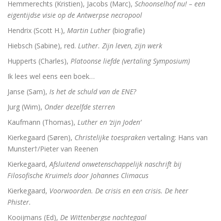
Hemmerechts (Kristien), Jacobs (Marc),
Schoonselhof nu! – een
eigentijdse visie op de Antwerpse necropool
Hendrix (Scott H.),
Martin Luther
(biografie)
Hiebsch (Sabine), red.
Luther. Zijn leven, zijn werk
Hupperts (Charles),
Platoonse liefde (vertaling Symposium)
Ik lees wel eens een boek…
Janse (Sam),
Is het de schuld van de ENE?
Jurg (Wim),
Onder dezelfde sterren
Kaufmann (Thomas),
Luther en ‘zijn Joden’
Kierkegaard (Søren),
Christelijke toespraken
vertaling: Hans van
Munster†/Pieter van Reenen
Kierkegaard,
Afsluitend onwetenschappelijk naschrift bij
Filosofische Kruimels door Johannes Climacus
Kierkegaard,
Voorwoorden. De crisis en een crisis. De heer
Phister.
Kooijmans (Ed),
De Wittenbergse nachtegaal