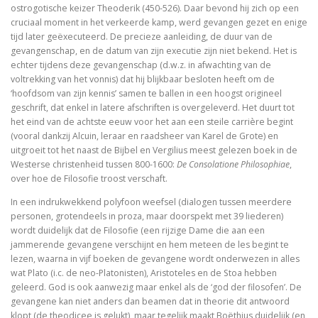
ostrogotische keizer Theoderik (450-526). Daar bevond hij zich op een
Tegenwoordigheid van geest als Europese uitdaging
cruciaal moment in het verkeerde kamp, werd gevangen gezet en enige
tijd later geëxecuteerd. De precieze aanleiding, de duur van de
gevangenschap, en de datum van zijn executie zijn niet bekend. Het is
Ecce Philosophus. Leven en werk van
echter tijdens deze gevangenschap (d.w.z. in afwachting van de
voltrekking van het vonnis) dat hij blijkbaar besloten heeft om de
Trialoog.
‘hoofdsom van zijn kennis’ samen te ballen in een hoogst origineel
geschrift, dat enkel in latere afschriften is overgeleverd. Het duurt tot
De ontdekking van het Nieuwe Testament
het eind van de achtste eeuw voor het aan een steile carrière begint
(vooral dankzij Alcuin, leraar en raadsheer van Karel de Grote) en
Vergeten rijkdom
uitgroeit tot het naast de Bijbel en Vergilius meest gelezen boek in de
Westerse christenheid tussen 800-1600:
De Consolatione Philosophiae
,
Ontluikend christendom
over hoe de Filosofie troost verschaft.
In een indrukwekkend polyfoon weefsel (dialogen tussen meerdere
over identiteit
personen, grotendeels in proza, maar doorspekt met 39 liederen)
wordt duidelijk dat de Filosofie (een rijzige Dame die aan een
Erasmus: Sometimes a Spin Doctor is Right
jammerende gevangene verschijnt en hem meteen de les begint te
lezen, waarna in vijf boeken de gevangene wordt onderwezen in alles
levensbeschouwelijke vakken. Ni
wat Plato (i.c. de neo-Platonisten), Aristoteles en de Stoa hebben
geleerd. God is ook aanwezig maar enkel als de ‘god der filosofen’. De
God is een vluchteling. De terugkeer van het christen
gevangene kan niet anders dan beamen dat in theorie dit antwoord
klopt (de theodicee is gelukt), maar tegelijk maakt Boëthius duidelijk (en