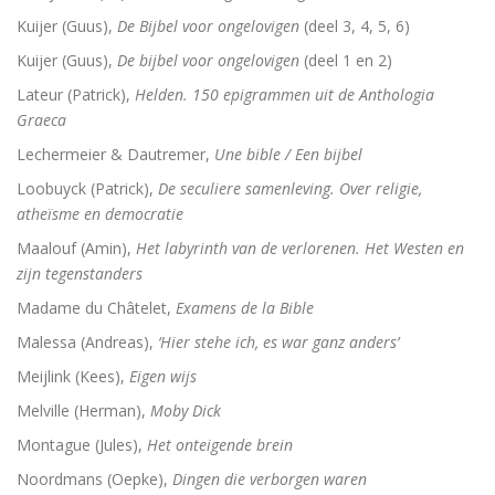
Kuijer (Guus),
De Bijbel voor ongelovigen
(deel 3, 4, 5, 6)
Kuijer (Guus),
De bijbel voor ongelovigen
(deel 1 en 2)
Lateur (Patrick),
Helden. 150 epigrammen uit de Anthologia
Graeca
Lechermeier & Dautremer,
Une bible / Een bijbel
Loobuyck (Patrick),
De seculiere samenleving. Over religie,
atheïsme en democratie
Maalouf (Amin),
Het labyrinth van de verlorenen. Het Westen en
zijn tegenstanders
Madame du Châtelet,
Examens de la Bible
Malessa (Andreas),
‘Hier stehe ich, es war ganz anders’
Meijlink (Kees),
Eigen wijs
Melville (Herman),
Moby Dick
Montague (Jules),
Het onteigende brein
Noordmans (Oepke),
Dingen die verborgen waren