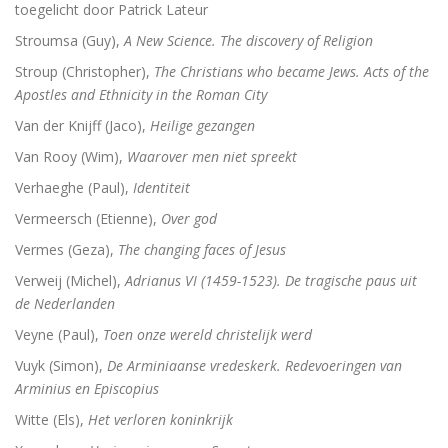
toegelicht door Patrick Lateur
Stroumsa (Guy),
A New Science. The discovery of Religion
Stroup (Christopher),
The Christians who became Jews. Acts of the
Apostles and Ethnicity in the Roman City
Van der Knijff (Jaco),
Heilige gezangen
Van Rooy (Wim),
Waarover men niet spreekt
Verhaeghe (Paul),
Identiteit
Vermeersch (Etienne),
Over god
Vermes (Geza),
The changing faces of Jesus
Verweij (Michel),
Adrianus VI (1459-1523). De tragische paus uit
de Nederlanden
Veyne (Paul),
Toen onze wereld christelijk werd
Vuyk (Simon),
De Arminiaanse vredeskerk. Redevoeringen van
Arminius en Episcopius
Witte (Els),
Het verloren koninkrijk