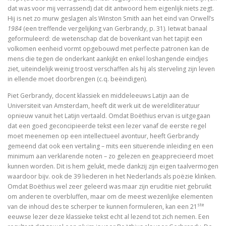
De visie van Freinet
dat was voor mij verrassend) dat dit antwoord hem eigenlijk niets zegt.
Hij is net zo murw geslagen als Winston Smith aan het eind van Orwell’s
De kathedralenbouwers
1984
(een treffende vergelijking van Gerbrandy, p. 31). Ietwat banaal
geformuleerd: de wetenschap dat de bovenkant van het tapijt een
volkomen eenheid vormt opgebouwd met perfecte patronen kan de
I judge no one. A political life of Jesus
mens die tegen de onderkant aankijkt en enkel loshangende eindjes
ziet, uiteindelijk weinig troost verschaffen als hij als sterveling zijn leven
De evolutie van De Bijbel
in ellende moet doorbrengen (c.q. beëindigen).
On Time, Punctuality, and Discipline in Early Mode
Piet Gerbrandy, docent klassiek en middeleeuws Latijn aan de
Universiteit van Amsterdam, heeft dit werk uit de wereldliteratuur
Bach, muziek als een wenk uit de hemel
opnieuw vanuit het Latijn vertaald. Omdat Boëthius ervan is uitgegaan
dat een goed geconcipieerde tekst een lezer vanaf de eerste regel
moet meenemen op een intellectueel avontuur, heeft Gerbrandy
Kierkegaard’s Muse. The mystery of Regine Olson
gemeend dat ook een vertaling – mits een situerende inleiding en een
minimum aan verklarende noten – zo gelezen en geapprecieerd moet
De Bijbel in de Lage Landen
kunnen worden. Dit is hem gelukt, mede dankzij zijn eigen taalvermogen
waardoor bijv. ook de 39 liederen in het Nederlands als poëzie klinken.
Omdat Boëthius wel zeer geleerd was maar zijn eruditie niet gebruikt
om anderen te overbluffen, maar om de meest wezenlijke elementen
Nieuw atheïsme, een kritische reactie op Dawkins, Har
ste
van de inhoud des te scherper te kunnen formuleren, kan een 21
eeuwse lezer deze klassieke tekst echt al lezend tot zich nemen. Een
Levensbeschouwing in het middenveld: cement of