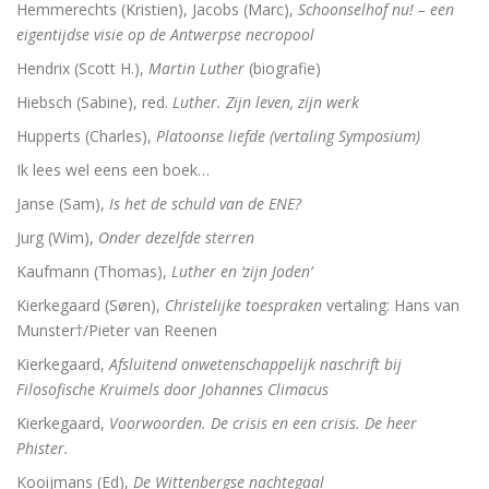
Hemmerechts (Kristien), Jacobs (Marc),
Schoonselhof nu! – een
eigentijdse visie op de Antwerpse necropool
Hendrix (Scott H.),
Martin Luther
(biografie)
Hiebsch (Sabine), red.
Luther. Zijn leven, zijn werk
Hupperts (Charles),
Platoonse liefde (vertaling Symposium)
Ik lees wel eens een boek…
Janse (Sam),
Is het de schuld van de ENE?
Jurg (Wim),
Onder dezelfde sterren
Kaufmann (Thomas),
Luther en ‘zijn Joden’
Kierkegaard (Søren),
Christelijke toespraken
vertaling: Hans van
Munster†/Pieter van Reenen
Kierkegaard,
Afsluitend onwetenschappelijk naschrift bij
Filosofische Kruimels door Johannes Climacus
Kierkegaard,
Voorwoorden. De crisis en een crisis. De heer
Phister.
Kooijmans (Ed),
De Wittenbergse nachtegaal