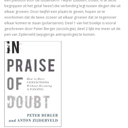
een pleidooi voor de tussenterm ‘Twijfel’ (
Dubium
, Doubt: In al deze
In Praise of Doubt
begrippen zit het getal ’twee’) die verbinding legt tussen dingen die uit
elkaar groeien. Door twijfel een plaats te geven, hopen ze te
Bruiloft (I, II) Preken over het Hooglied
voorkomen dat de twee zozeer uit elkaar groeien dat ze tegenover
elkaar komen te staan (polariseren). Deel 1 van het boekje is vooral
Philosophy of Religion in the Renaissance
geschreven door Peter Berger (sociologie), deel 2 lijkt me meer uit de
pen van Zijderveld (wijsgerige antropologie) te komen.
Troost in filosofie
Mag ik? Dank je. Sorry. Vrijmoedi
Waar blijft de kerk?
God. A Very Short Introduction
Bach’s Personal copy of Calov’s Bible Commentary
Bardot, Fallaci, Houellebecq en Wilders….
Allesomvattende onderwijsleer. Didactica ma
Meursault: contre-enquête