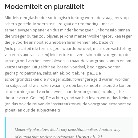
Moderniteit en pluraliteit
Tegenwoordigheid van geest als Europese uitdaging
Middels een glashelder sociologisch
betoog wordt de vraag eerst op
Ecce Philosophus. Leven en werk van
scherp gesteld. Moderniteit – zo gaat de redenering – maakt
samenlevingen opener en dus minder homogeen. Er komt info binnen
Trialoog.
die vroeger buiten zou blijven, je komt mensen/volken/gebruiken tegen
die je voorheen nooit zou hebben leren kennen etc. Deze
de
facto
pluraliteit (de term is geen waardeoordeel, maar een vaststelling
De ontdekking van het Nieuwe Testament
van een stand van zaken) leidt ertoe dat veel zaken die vroeger op de
achtergrond van het leven bleven, nu naar de voorgrond komen en om
Vergeten rijkdom
keuzes vragen. Dit geldt heel breed: voedsel, kledinggewoonten,
gedrag, rolpatronen, seks, ethiek, politiek, religie… De
Ontluikend christendom
achtergrondszaken die vroeger
institutioneel
geregeld waren, worden
nu subjectief: d.w.z. zaken waarin je een keuze moet maken. Ze komen
over identiteit
uit de achtergrond van het leven naar de voorgrond (sociologische
theorie van A. Gehlen). De achtergrond van het leven wordt dus kleiner
Erasmus: Sometimes a Spin Doctor is Right
(en dus ook de rol van de ‘instituten’) terwijl de voorgrond exponentieel
groeit (en dus de subjectiviteit)
levensbeschouwelijke vakken. Ni
God is een vluchteling. De terugkeer van het christen
Modernity pluralizes. Modernity deinstitutionalizes. Another way
[begin ch. 2]
of putting this: Modernity relativizes.