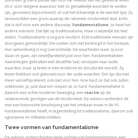
soms een grotere passie aan voor de realiteit van het geleefde leven
(m.n. voor datgene waarvoor niet zo gemakkelijk woorden te vinden
zijn, gevoelens bijvoorbeeld, of ook het lichamelijk in de wereld zijn). Zij
Dingen die verborgen waren
verwoordden een grens waarop de rationele moderniteit stuit. Enfin,
dat is stof voor een andere discussie.
Fundamentalisme
, zo heet het
De omweg naar Santiago
andere extreem. Dat lijkt op traditionalisme, maar is
wezenlijk iets heel
anders
. Traditionalisme is nog pre-modern. Echt traditionele mensen zijn
Alkibiades
doorgaans gemoedelijk; Die voelen zich niet bedreigd in hun bestaan.
Hun samenleving is nog overzichtelijk. De waarheden waar zij voor
De schepping van de wereld
staan en gaan, zijn
vanzelfsprekend
juist voor hen.
Fundamentalisten
daarentegen gebruiken wel dezelfde taal, verwijzen naar oude
Inclusieve godsdienstpedagogiek
waarden, maar zij leven in een moderne en dus plurale wereld. Zij
kiezen
(hebben ooit gekozen) voor die oude waarden. Die zijn
dus
niet
Luther de biografie
meer vanzelfsprekend, ook niet voor hen. Hoe hard ze dat ook zullen
ontkennen. Ja, juist daarom roepen ze zo hard. Fundamentalisme is
daarom een echte moderne beweging, een
reactie
op de
Holy Ignorance (La sainte ignorance)
relativerende gevolgen van de moderniteit. De auteurs verbinden dit
met een historische beschrijving van het ontstaan ervan in de VS.
In de handen van mensen. 2000 jaar Christus in kuns
Fundamentalisme heeft, in tegenstelling tot traditionalisme, daarom ook
agressieve en militante trekken.
Twee vormen van fundamentalisme
Bachs cantates, toen en nu
De auteurs onderscheiden twee vormen van fundamentalisme: een