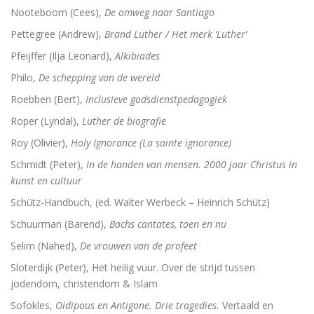
Nooteboom (Cees),
De omweg naar Santiago
Pettegree (Andrew),
Brand Luther / Het merk ‘Luther’
Pfeijffer (Ilja Leonard),
Alkibiades
Philo,
De schepping van de wereld
Roebben (Bert),
Inclusieve godsdienstpedagogiek
Roper (Lyndal),
Luther de biografie
Roy (Olivier),
Holy Ignorance (La sainte ignorance)
Schmidt (Peter),
In de handen van mensen. 2000 jaar Christus in
kunst en cultuur
Schütz-Handbuch, (ed. Walter Werbeck – Heinrich Schütz)
Schuurman (Barend),
Bachs cantates, toen en nu
Selim (Nahed),
De vrouwen van de profeet
Sloterdijk (Peter), Het heilig vuur. Over de strijd tussen
jodendom, christendom & Islam
Sofokles,
Oidipous en Antigone. Drie tragedies.
Vertaald en