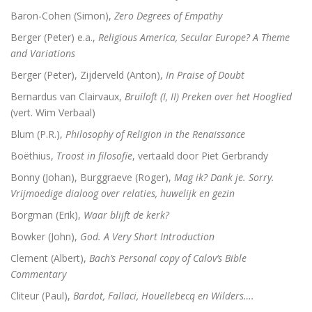
Baron-Cohen (Simon),
Zero Degrees of Empathy
Berger (Peter) e.a.,
Religious America, Secular Europe? A Theme
and Variations
Berger (Peter), Zijderveld (Anton),
In Praise of Doubt
Bernardus van Clairvaux,
Bruiloft (I, II) Preken over het Hooglied
(vert. Wim Verbaal)
Blum (P.R.),
Philosophy of Religion in the Renaissance
Boëthius,
Troost in filosofie
, vertaald door Piet Gerbrandy
Bonny (Johan), Burggraeve (Roger),
Mag ik? Dank je. Sorry.
Vrijmoedige dialoog over relaties, huwelijk en gezin
Borgman (Erik),
Waar blijft de kerk?
Bowker (John),
God. A Very Short Introduction
Clement (Albert),
Bach’s Personal copy of Calov’s Bible
Commentary
Cliteur (Paul),
Bardot, Fallaci, Houellebecq en Wilders….