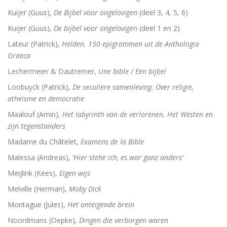
Kuijer (Guus),
De Bijbel voor ongelovigen
(deel 3, 4, 5, 6)
Kuijer (Guus),
De bijbel voor ongelovigen
(deel 1 en 2)
Lateur (Patrick),
Helden. 150 epigrammen uit de Anthologia
Graeca
Lechermeier & Dautremer,
Une bible / Een bijbel
Loobuyck (Patrick),
De seculiere samenleving. Over religie,
atheïsme en democratie
Maalouf (Amin),
Het labyrinth van de verlorenen. Het Westen en
zijn tegenstanders
Madame du Châtelet,
Examens de la Bible
Malessa (Andreas),
‘Hier stehe ich, es war ganz anders’
Meijlink (Kees),
Eigen wijs
Melville (Herman),
Moby Dick
Montague (Jules),
Het onteigende brein
Noordmans (Oepke),
Dingen die verborgen waren