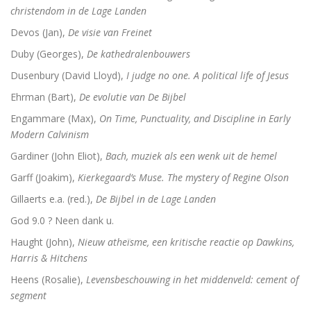
christendom in de Lage Landen
Devos (Jan),
De visie van Freinet
Duby (Georges),
De kathedralenbouwers
Dusenbury (David Lloyd),
I judge no one. A political life of Jesus
Ehrman (Bart),
De evolutie van De Bijbel
Engammare (Max),
On Time, Punctuality, and Discipline in Early
Modern Calvinism
Gardiner (John Eliot),
Bach, muziek als een wenk uit de hemel
Garff (Joakim),
Kierkegaard’s Muse. The mystery of Regine Olson
Gillaerts e.a. (red.),
De Bijbel in de Lage Landen
God 9.0 ? Neen dank u.
Haught (John),
Nieuw atheïsme, een kritische reactie op Dawkins,
Harris & Hitchens
Heens (Rosalie),
Levensbeschouwing in het middenveld: cement of
segment