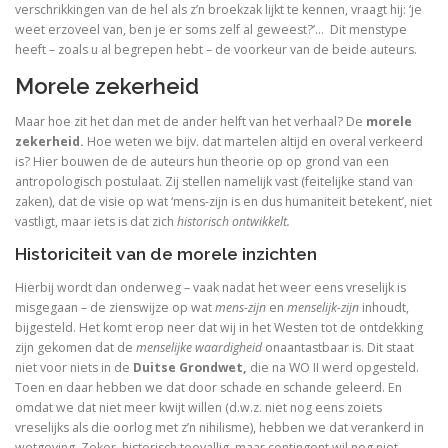
Adrianus VI (1459-1523). De tragische paus uit de N
verschrikkingen van de hel als z’n broekzak lijkt te kennen, vraagt hij: ‘je
weet erzoveel van, ben je er soms zelf al geweest?’… Dit menstype
heeft – zoals u al begrepen hebt – de voorkeur van de beide auteurs.
Toen onze wereld christelijk werd
Morele zekerheid
De Arminiaanse vredeskerk. Redevoeringen van Arminiu
Maar hoe zit het dan met de ander helft van het verhaal? De
morele
Het verloren koninkrijk
zekerheid.
Hoe weten we bijv. dat martelen altijd en overal verkeerd
is? Hier bouwen de de auteurs hun theorie op op grond van een
Herinneringen aan Socrates
antropologisch postulaat. Zij stellen namelijk vast (feitelijke stand van
zaken), dat de visie op wat ‘mens-zijn is en dus humaniteit betekent’, niet
vastligt, maar iets is dat zich
historisch ontwikkelt.
Wakend over God
Historiciteit van de morele inzichten
Martin Luther
Hierbij wordt dan onderweg – vaak nadat het weer eens vreselijk is
misgegaan – de zienswijze op wat
mens-zijn
en
menselijk-zijn
inhoudt,
Luther en ‘zijn Joden’
bijgesteld. Het komt erop neer dat wij in het Westen tot de ontdekking
zijn gekomen dat de
menselijke waardigheid
onaantastbaar is. Dit staat
Brand Luther / Het merk ‘Luther’
niet voor niets in de
Duitse Grondwet,
die na WO II werd opgesteld.
Toen en daar hebben we dat door schade en schande geleerd. En
omdat we dat niet meer kwijt willen (d.w.z. niet nog eens zoiets
vreselijks als die oorlog met z’n nihilisme), hebben we dat verankerd in
wetgeving. Zeker, historisch toevallig, maar contingent wil nog niet