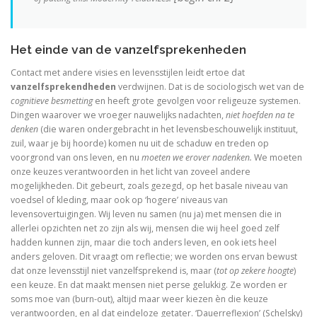
De visie van Freinet
De kathedralenbouwers
Het einde van de vanzelfsprekenheden
I judge no one. A political life of Jesus
Contact met andere visies en levensstijlen leidt ertoe dat
vanzelfsprekendheden
verdwijnen. Dat is de sociologisch wet van de
De evolutie van De Bijbel
cognitieve besmetting
en heeft grote gevolgen voor religeuze systemen.
Dingen waarover we vroeger nauwelijks nadachten,
niet hoefden na te
denken
(die waren ondergebracht in het levensbeschouwelijk instituut,
On Time, Punctuality, and Discipline in Early Mode
zuil, waar je bij hoorde) komen nu uit de schaduw en treden op
voorgrond van ons leven, en nu
moeten we erover nadenken.
We moeten
Bach, muziek als een wenk uit de hemel
onze keuzes verantwoorden in het licht van zoveel andere
mogelijkheden. Dit gebeurt, zoals gezegd, op het basale niveau van
Kierkegaard’s Muse. The mystery of Regine Olson
voedsel of kleding, maar ook op ‘hogere’ niveaus van
levensovertuigingen. Wij leven nu samen (nu ja) met mensen die in
De Bijbel in de Lage Landen
allerlei opzichten net zo zijn als wij, mensen die wij heel goed zelf
hadden kunnen zijn, maar die toch anders leven, en ook iets heel
anders geloven. Dit vraagt om reflectie; we worden ons ervan bewust
dat onze levensstijl niet vanzelfsprekend is, maar (
tot op zekere hoogte
)
Nieuw atheïsme, een kritische reactie op Dawkins, Har
een keuze. En dat maakt mensen niet perse gelukkig. Ze worden er
soms moe van (burn-out), altijd maar weer kiezen èn die keuze
Levensbeschouwing in het middenveld: cement of
verantwoorden, en al dat eindeloze getater. ‘Dauerreflexion’ (Schelsky)