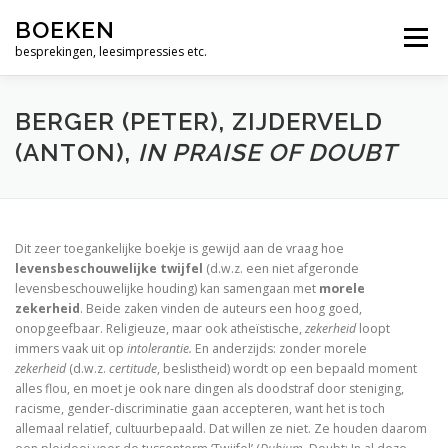
Ga
Alleen maar woorden
BOEKEN
naar
Menu
de
besprekingen, leesimpressies etc.
Geen dag zonder Bach
inhoud
Muziek zit tussen je oren
BERGER (PETER), ZIJDERVELD
(ANTON),
IN PRAISE OF DOUBT
De bijbel, een vrij zinnige lezing
Wie is moslim ?
God. Een menselijke geschiedenis
Dit zeer toegankelijke boekje is gewijd aan de vraag hoe
levensbeschouwelijke twijfel
(d.w.z. een niet afgeronde
Over de psalmen. Uitweidingen 110-117
levensbeschouwelijke houding) kan samengaan met
morele
zekerheid
. Beide zaken vinden de auteurs een hoog goed,
The Jews and the Reformation.
onopgeefbaar. Religieuze, maar ook atheïstische,
zekerheid
loopt
immers vaak uit op
intolerantie.
En anderzijds: zonder morele
Zero Degrees of Empathy
zekerheid
(d.w.z.
certitude
, beslistheid) wordt op een bepaald moment
alles flou, en moet je ook nare dingen als doodstraf door steniging,
racisme, gender-discriminatie gaan accepteren, want het is toch
Religious America, Secular Europe? A Theme and 
allemaal relatief, cultuurbepaald. Dat willen ze niet. Ze houden daarom