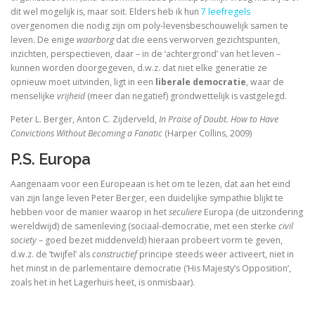
dit wel mogelijk is, maar soit. Elders heb ik hun
7 leefregels
overgenomen die nodig zijn om poly-levensbeschouwelijk samen te
leven. De enige
waarborg
dat die eens verworven gezichtspunten,
inzichten, perspectieven, daar – in de ‘achtergrond’ van het leven –
kunnen worden doorgegeven, d.w.z. dat niet elke generatie ze
opnieuw moet uitvinden, ligt in een
liberale democratie
, waar de
menselijke
vrijheid
(meer dan negatief) grondwettelijk is vastgelegd.
Peter L. Berger, Anton C. Zijderveld,
In Praise of Doubt. How to Have
Convictions Without Becoming a Fanatic
(Harper Collins, 2009)
P.S. Europa
Aangenaam voor een Europeaan is het om te lezen, dat aan het eind
van zijn lange leven Peter Berger, een duidelijke sympathie blijkt te
hebben voor de manier waarop in het
seculiere
Europa (de uitzondering
wereldwijd) de samenleving (sociaal-democratie, met een sterke
civil
society
– goed bezet middenveld) hieraan probeert vorm te geven,
d.w.z. de ’twijfel’ als
constructief
principe steeds weer activeert, niet in
het minst in de parlementaire democratie (‘His Majesty’s Opposition’,
zoals het in het Lagerhuis heet, is onmisbaar).