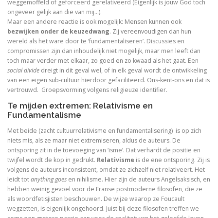
weggemoffeld of geforceerd gerelativeerd (Eigenlijk is jouw God toch
De Bijbel voor ongelovigen
ongeveer gelijk aan die van mij…).
Maar een andere reactie is ook mogelijk: Mensen kunnen ook
De bijbel voor ongelovigen
bezwijken onder de keuzedwang
. Zij vereenvoudigen dan hun
wereld als het ware door te ‘fundamentaliseren’. Discussies en
compromissen zijn dan inhoudelijk niet mogelijk, maar men leeft dan
Helden. 150 epigrammen uit de Anthologia Graeca
toch maar verder met elkaar, zo goed en zo kwaad als het gaat. Een
social divide
dreigt in dit geval wel, of in elk geval wordt de ontwikkeling
Une bible / Een bijbel
van een eigen sub-cultuur hierdoor gefaciliteerd. Ons-kent-ons en dat is
vertrouwd. Groepsvorming volgens religieuze identifier.
De seculiere samenleving. Over religie, atheïsm
Te mijden extremen: Relativisme en
Het labyrinth van de verlorenen. Het Westen en zijn
Fundamentalisme
Met beide (zacht cultuurrelativisme en fundamentalisering) is op zich
Examens de la Bible
niets mis, als ze maar niet extremiseren, aldus de auteurs. De
ontsporing zit in de toevoeging van ‘isme’. Dat verhardt de positie en
‘Hier stehe ich, es war ganz anders’
twijfel wordt de kop in gedrukt.
Relativisme
is de ene ontsporing. Zij is
volgens de auteurs inconsistent, omdat ze zichzelf niet relativeert. Het
Eigen wijs
leidt tot
anything goes
en nihilisme. Hier zijn de auteurs Angelsaksisch, en
hebben weinig gevoel voor de Franse postmoderne filosofen, die ze
Moby Dick
als woordfetisjisten beschouwen. De wijze waarop ze Foucault
wegzetten, is eigenlijk ongehoord. Juist bij deze filosofen treffen we
Het onteigende brein