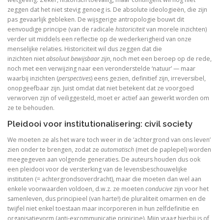
zeggen dat het niet stevig genoeg is. De absolute ideologieën, die zijn
pas gevaarlijk gebleken. De wijsgerige antropologie bouwt dit
eenvoudige principe (van de radicale
historiciteit
van morele inzichten)
verder uit middels een reflectie op de wederkerigheid van onze
menselijke relaties. Historiciteit wil dus zeggen dat die
inzichten niet
absoluut bewijsbaar zijn
, noch met een beroep op de rede,
noch met een verwijzing naar een veronderstelde ‘natuur’ — maar
waarbij inzichten (
perspectives
) eens gezien, definitief zijn, irreversibel,
onopgeefbaar zijn. Juist omdat dat niet betekent dat ze voorgoed
verworven zijn of veiliggesteld, moet er actief aan gewerkt worden om
ze te behouden.
Pleidooi voor institutionalisering: civil society
We moeten ze als het ware toch weer in de ‘achtergrond van ons leven’
zien onder te brengen, zodat ze
automatisch
(met de paplepel) worden
meegegeven aan volgende generaties. De auteurs houden dus ook
een pleidooi voor de versterking van de levensbeschouwelijke
instituten (= achtergrondsoverdracht), maar die moeten dan wel aan
enkele voorwaarden voldoen, d.w.z. ze moeten
conducive
zijn voor het
samenleven, dus principieel (van harte!) de pluraliteit omarmen en de
twijfel niet enkel toestaan maar incorporeren in hun zelfdefinitie en
organisatievorm (anti-excommunicatie prinicipe). Mijn vraag hierbij is of