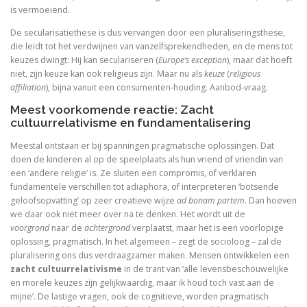
is vermoeiend.
Schoonselhof nu! – een eige
De secularisatiethese is dus vervangen door een pluraliseringsthese,
die leidt tot het verdwijnen van vanzelfsprekendheden, en de mens tot
Luther. Zijn leven, zijn werk
keuzes dwingt: Hij kan seculariseren (
Europe’s exception
), maar dat hoeft
niet, zijn keuze kan ook religieus zijn. Maar nu als
keuze
(
religious
Platoonse liefde (vertaling Symposium)
affiliation
), bijna vanuit een consumenten-houding. Aanbod-vraag.
Meest voorkomende reactie: Zacht
cultuurrelativisme en fundamentalisering
Is het de schuld van de ENE?
Meestal ontstaan er bij spanningen pragmatische oplossingen. Dat
doen de kinderen al op de speelplaats als hun vriend of vriendin van
Onder dezelfde sterren
een ‘andere religie’ is. Ze sluiten een compromis, of verklaren
fundamentele verschillen tot adiaphora, of interpreteren ‘botsende
geloofsopvatting’ op zeer creatieve wijze
ad bonam partem.
Dan hoeven
Christelijke toespraken
we daar ook niet meer over na te denken. Het wordt uit de
voorgrond
naar de
achtergrond
verplaatst, maar het is een voorlopige
Afsluitend onwetenschappelijk naschrift bij Filosofisc
oplossing, pragmatisch. In het algemeen – zegt de socioloog – zal de
pluralisering ons dus verdraagzamer maken. Mensen ontwikkelen een
Voorwoorden. De crisis en een crisis. De heer Phister.
zacht cultuurrelativisme
in de trant van ‘alle levensbeschouwelijke
en morele keuzes zijn gelijkwaardig, maar ik houd toch vast aan de
De Wittenbergse nachtegaal
mijne’. De lastige vragen, ook de cognitieve, worden pragmatisch