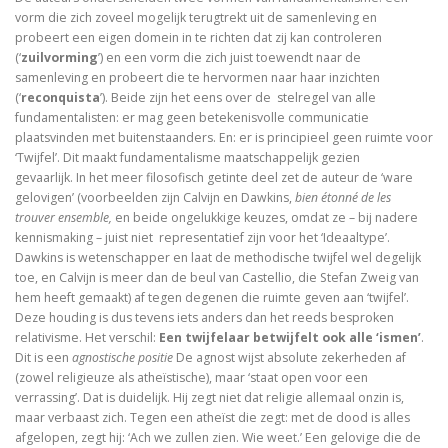
vorm die zich zoveel mogelijk terugtrekt uit de samenleving en
De vrouwen van de profeet
probeert een eigen domein in te richten dat zij kan controleren
(‘
zuilvorming
’) en een vorm die zich juist toewendt naar de
samenleving en probeert die te hervormen naar haar inzichten
(‘
reconquista
’). Beide zijn het eens over de stelregel van alle
Oidipous en Antigone. Drie tragedies.
fundamentalisten: er mag geen betekenisvolle communicatie
plaatsvinden met buitenstaanders. En: er is principieel geen ruimte voor
A New Science. The discovery of Religion
‘Twijfel’. Dit maakt fundamentalisme maatschappelijk gezien
gevaarlijk. In het meer filosofisch getinte deel zet de auteur de ‘ware
The Christians who became Jews. Acts of the Ap
gelovigen’ (voorbeelden zijn Calvijn en Dawkins,
bien étonné de les
trouver ensemble,
en beide ongelukkige keuzes, omdat ze – bij nadere
kennismaking – juist niet representatief zijn voor het ‘Ideaaltype’.
Heilige gezangen
Dawkins is wetenschapper en laat de methodische twijfel wel degelijk
toe, en Calvijn is meer dan de beul van Castellio, die Stefan Zweig van
Waarover men niet spreekt
hem heeft gemaakt) af tegen degenen die ruimte geven aan ‘twijfel’.
Deze houding is dus tevens iets anders dan het reeds besproken
Identiteit
relativisme. Het verschil:
Een twijfelaar betwijfelt ook alle ‘ismen’
.
Dit is een
agnostische positie
De agnost wijst absolute zekerheden af
Over god
(zowel religieuze als atheïstische), maar ‘staat open voor een
verrassing’. Dat is duidelijk. Hij zegt niet dat religie allemaal onzin is,
The changing faces of Jesus
maar verbaast zich. Tegen een atheïst die zegt: met de dood is alles
afgelopen, zegt hij: ‘Ach we zullen zien. Wie weet.’ Een gelovige die de