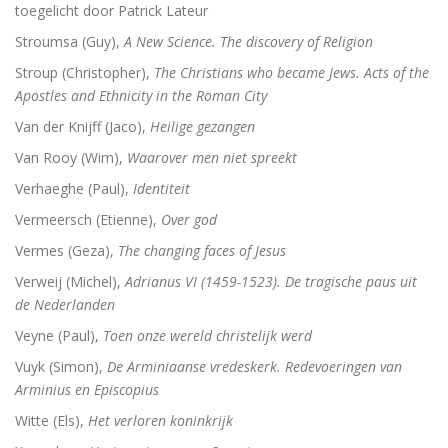
toegelicht door Patrick Lateur
Stroumsa (Guy),
A New Science. The discovery of Religion
Stroup (Christopher),
The Christians who became Jews. Acts of the
Apostles and Ethnicity in the Roman City
Van der Knijff (Jaco),
Heilige gezangen
Van Rooy (Wim),
Waarover men niet spreekt
Verhaeghe (Paul),
Identiteit
Vermeersch (Etienne),
Over god
Vermes (Geza),
The changing faces of Jesus
Verweij (Michel),
Adrianus VI (1459-1523). De tragische paus uit
de Nederlanden
Veyne (Paul),
Toen onze wereld christelijk werd
Vuyk (Simon),
De Arminiaanse vredeskerk. Redevoeringen van
Arminius en Episcopius
Witte (Els),
Het verloren koninkrijk