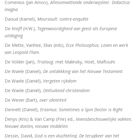
Comenius (Jan Amos),
Allesomvattende onderwijsleer. Didactica
magna
Daoud (Kamel),
Meursault: contre-enquête
De Knijff (H.W.),
Tegenwoordigheid van geest als Europese
uitdaging
De Mette, Vanhee, Elias (eds),
Ecce Philosophus. Leven en werk
van Leopold Flam.
De Volder (Jan),
Trialoog.
met Malinsky, Hoet, Maftouhi
De Waele (Daniel),
De ontdekking van het Nieuwe Testament
De Waele (Daniël),
Vergeten rijkdom
De Waele (Daniël),
Ontluikend christendom
De Wever (Bart),
over identiteit
Dennett (Daniel),
Erasmus: Sometimes a Spin Doctor is Right
Denys (Kris) & Van Camp (Frie) ed.,
levensbeschouwelijke vakken.
Nieuwe doelen, nieuwe middelen
Dessin, David,
God is een vluchteling. De terugkeer van het