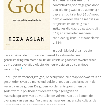
valt uiteen in drie keer drie
In Praise of Doubt
hoofdstukken, voorafgegaan door
een inleiding waarin de auteur zijn
Bruiloft (I, II) Preken over het Hooglied
papieren op tafel legt (‘God’ moet
bevrijd worden van de menselijke
Philosophy of Religion in the Renaissance
projecties en de religieuze
instituties die daarop gestoeld zijn,
Troost in filosofie
p.14) en afgesloten met een
conclusie (‘Jij
bent
God’ is de slotzin,
Mag ik? Dank je. Sorry. Vrijmoedi
p. 184).
In deel I (de belichaamde ziel)
Waar blijft de kerk?
traceert Aslan de bron van de menselijke religiositeit met
gebruikmaking van materiaal uit de klassieke godsdienstwetenschap,
God. A Very Short Introduction
de moderne evolutiebiologie, de neurologie en de cognitieve
1
wetenschap
Bach’s Personal copy of Calov’s Bible Commentary
Deel II (de vermenselijkte god) beschrijft hoe elke stap voorwaarts in de
geschiedenis van de mensheid ook leidt tot een transformatie in de
Bardot, Fallaci, Houellebecq en Wilders….
wereld van de goden. De goden worden antropomorf en de
godenwereld politicomorf (een weerspiegeling van de
Allesomvattende onderwijsleer. Didactica ma
maatschappijvorm van de vertellende volken). Aan bod komen de
overgang van een jager/verzamelaar naar een agrarische cultuur, de
Meursault: contre-enquête