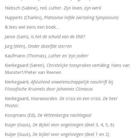
Hiebsch (Sabine), red.
Luther. Zijn leven, zijn werk
Hupperts (Charles),
Platoonse liefde (vertaling Symposium)
Ik lees wel eens een boek…
Janse (Sam),
Is het de schuld van de ENE?
Jurg (Wim),
Onder dezelfde sterren
Kaufmann (Thomas),
Luther en ‘zijn Joden’
Kierkegaard (Søren),
Christelijke toespraken
vertaling: Hans van
Munster†/Pieter van Reenen
Kierkegaard,
Afsluitend onwetenschappelijk naschrift bij
Filosofische Kruimels door Johannes Climacus
Kierkegaard,
Voorwoorden. De crisis en een crisis. De heer
Phister.
Kooijmans (Ed),
De Wittenbergse nachtegaal
Kuijer (Guus),
De Bijbel voor ongelovigen
(deel 3, 4, 5, 6)
Kuijer (Guus),
De bijbel voor ongelovigen
(deel 1 en 2)