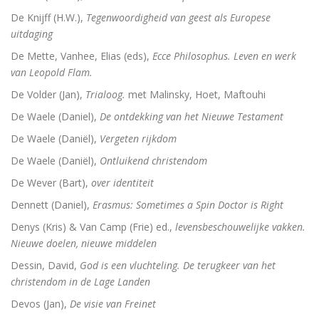
De Knijff (H.W.),
Tegenwoordigheid van geest als Europese
De vrouwen van de profeet
uitdaging
De Mette, Vanhee, Elias (eds),
Ecce Philosophus. Leven en werk
van Leopold Flam.
Oidipous en Antigone. Drie tragedies.
De Volder (Jan),
Trialoog.
met Malinsky, Hoet, Maftouhi
A New Science. The discovery of Religion
De Waele (Daniel),
De ontdekking van het Nieuwe Testament
De Waele (Daniël),
Vergeten rijkdom
The Christians who became Jews. Acts of the Ap
De Waele (Daniël),
Ontluikend christendom
Heilige gezangen
De Wever (Bart),
over identiteit
Waarover men niet spreekt
Dennett (Daniel),
Erasmus: Sometimes a Spin Doctor is Right
Denys (Kris) & Van Camp (Frie) ed.,
levensbeschouwelijke vakken.
Identiteit
Nieuwe doelen, nieuwe middelen
Over god
Dessin, David,
God is een vluchteling. De terugkeer van het
christendom in de Lage Landen
The changing faces of Jesus
Devos (Jan),
De visie van Freinet