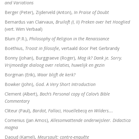
and Variations
Berger (Peter), Zijderveld (Anton),
In Praise of Doubt
Dingen die verborgen waren
Bernardus van Clairvaux,
Bruiloft (I, II) Preken over het Hooglied
De omweg naar Santiago
(vert. Wim Verbaal)
Blum (P.R.),
Philosophy of Religion in the Renaissance
Alkibiades
Boëthius,
Troost in filosofie
, vertaald door Piet Gerbrandy
De schepping van de wereld
Bonny (Johan), Burggraeve (Roger),
Mag ik? Dank je. Sorry.
Vrijmoedige dialoog over relaties, huwelijk en gezin
Inclusieve godsdienstpedagogiek
Borgman (Erik),
Waar blijft de kerk?
Luther de biografie
Bowker (John),
God. A Very Short Introduction
Holy Ignorance (La sainte ignorance)
Clement (Albert),
Bach’s Personal copy of Calov’s Bible
Commentary
In de handen van mensen. 2000 jaar Christus in kuns
Cliteur (Paul),
Bardot, Fallaci, Houellebecq en Wilders….
Comenius (Jan Amos),
Allesomvattende onderwijsleer. Didactica
magna
Bachs cantates, toen en nu
Daoud (Kamel),
Meursault: contre-enquête