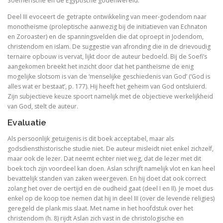
Soemerische en de Egyptische godenwereld.
Tegenwoordigheid van geest als Europese uitdaging
Deel III evoceert de getrapte ontwikkeling van meer-godendom naar
monotheïsme (proleptische aanwezig bij de initiatieven van Echnaton
Ecce Philosophus. Leven en werk van
en Zoroaster) en de spanningsvelden die dat oproept in Jodendom,
christendom en islam. De suggestie van afronding die in de drievoudig
ternaire opbouw is vervat, lijkt door de auteur bedoeld. Bij de Soefi’s
Trialoog.
aangekomen breekt het inzicht door dat het pantheïsme de enig
mogelijke slotsom is van de ‘menselijke geschiedenis van God’ (‘God is
De ontdekking van het Nieuwe Testament
alles wat er bestaat’, p. 177). Hij heeft het geheim van God ontsluierd.
Zijn subjectieve keuze spoort namelijk met de objectieve werkelijkheid
Vergeten rijkdom
van God, stelt de auteur.
Evaluatie
Ontluikend christendom
Als persoonlijk getuigenis is dit boek acceptabel, maar als
over identiteit
godsdiensthistorische studie niet. De auteur misleidt niet enkel zichzelf,
maar ook de lezer. Dat neemt echter niet weg, dat de lezer met dit
Erasmus: Sometimes a Spin Doctor is Right
boek toch zijn voordeel kan doen. Aslan schrijft namelijk vlot en kan heel
bevattelijk standen van zaken weergeven. En hij doet dat ook correct
levensbeschouwelijke vakken. Ni
zolang het over de oertijd en de oudheid gaat (deel I en II). Je moet dus
enkel op de koop toe nemen dat hij in deel III (over de levende religies)
God is een vluchteling. De terugkeer van het christen
geregeld de plank mis slaat. Met name in het hoofdstuk over het
christendom (h. 8) rijdt Aslan zich vast in de christologische en