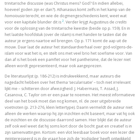
trinitarische discussie (was Christus mens? God? En indien allebei,
De visie van Freinet
hoeveel goden zijn er dan?). Athanasius komt zelfs in het kamp van de
homoiousia
terecht, en wie de dogmengeschiedenis kent, weet wat
De kathedralenbouwers
2
voor een kapitale blunder dit is
. Verder krijgt Augustinus de
credits
voor de oplossing van de trinitarische kwestie (beide op p. 159). En in
I judge no one. A political life of Jesus
het laatste hoofdstuk (over de islam) is met handen te tasten dat de
auteur je ergens naartoe wil brengen. Op p. 171 komt de aap uit de
De evolutie van De Bijbel
mouw. Daar laat de auteur het standaardverhaal over god-volgens-de-
islam voor wat het is, en stelt ons met veel brio het soefisme voor. Van
On Time, Punctuality, and Discipline in Early Mode
dan af is het boek een pamflet voor het pantheïsme, dat de lezer niet
alleen wordt gepresenteerd, maar ook aangeprezen.
Bach, muziek als een wenk uit de hemel
De literatuurlijst (p. 186-212) is indrukwekkend, maar auteurs die
nagedacht hebben over het thema ‘secularisatie’ – toch niet irrelevant
Kierkegaard’s Muse. The mystery of Regine Olson
lijkt me – schitteren door afwezigheid: J. Habermass, T. Assad, J.
Casanova, C. Taylor om er een paar te noemen. Het meest informatieve
De Bijbel in de Lage Landen
deel van het boek moet dan nog komen, nl. de zeer uitgebreide
voetnoten (p. 213-276, klein lettertype). Daarin vermeldt de auteur niet
alleen de werken waarop hij zijn inzichten echt baseert, maar vat hij ook
de inzichten en de discussie daarrond samen. Hier blijkt dat de auteur
Nieuw atheïsme, een kritische reactie op Dawkins, Har
zelf ook wel weet dat hij soms kort door de bocht gaat en creatief is in
zijn samenvattingen. Kortom: een vlot leesbaar boek voor een lezer die
Levensbeschouwing in het middenveld: cement of
geïnteresseerd is in de vraag hoe zich de ‘godsidee’ heeft ontwikkeld