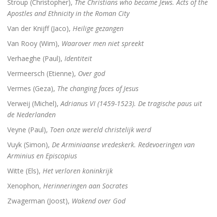
Stroup (Christopher),
The Christians who became Jews. Acts of the
Apostles and Ethnicity in the Roman City
Van der Knijff (Jaco),
Heilige gezangen
Van Rooy (Wim),
Waarover men niet spreekt
Verhaeghe (Paul),
Identiteit
Vermeersch (Etienne),
Over god
Vermes (Geza),
The changing faces of Jesus
Verweij (Michel),
Adrianus VI (1459-1523). De tragische paus uit
de Nederlanden
Veyne (Paul),
Toen onze wereld christelijk werd
Vuyk (Simon),
De Arminiaanse vredeskerk. Redevoeringen van
Arminius en Episcopius
Witte (Els),
Het verloren koninkrijk
Xenophon,
Herinneringen aan Socrates
Zwagerman (Joost),
Wakend over God