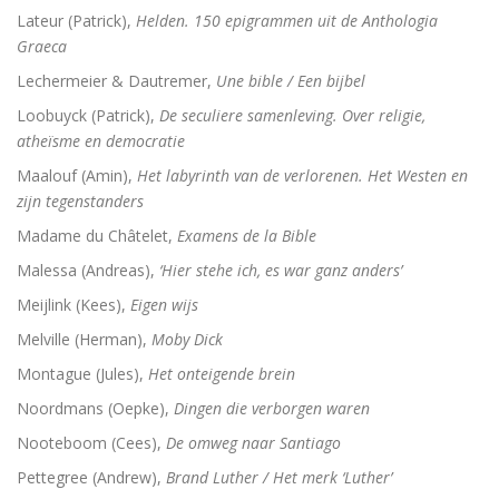
Lateur (Patrick),
Helden. 150 epigrammen uit de Anthologia
Graeca
Lechermeier & Dautremer,
Une bible / Een bijbel
Loobuyck (Patrick),
De seculiere samenleving. Over religie,
atheïsme en democratie
Maalouf (Amin),
Het labyrinth van de verlorenen. Het Westen en
zijn tegenstanders
Madame du Châtelet,
Examens de la Bible
Malessa (Andreas),
‘Hier stehe ich, es war ganz anders’
Meijlink (Kees),
Eigen wijs
Melville (Herman),
Moby Dick
Montague (Jules),
Het onteigende brein
Noordmans (Oepke),
Dingen die verborgen waren
Nooteboom (Cees),
De omweg naar Santiago
Pettegree (Andrew),
Brand Luther / Het merk ‘Luther’