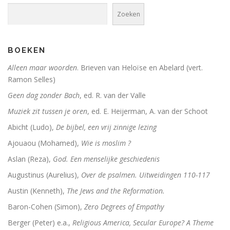
De Bijbel voor ongelovigen
Zoeken
De bijbel voor ongelovigen
BOEKEN
Helden. 150 epigrammen uit de Anthologia Graeca
Alleen maar woorden
. Brieven van Heloïse en Abelard (vert.
Une bible / Een bijbel
Ramon Selles)
Geen dag zonder Bach
, ed. R. van der Valle
De seculiere samenleving. Over religie, atheïsm
Muziek zit tussen je oren
, ed. E. Heijerman, A. van der Schoot
Het labyrinth van de verlorenen. Het Westen en zijn
Abicht (Ludo),
De bijbel, een vrij zinnige lezing
Examens de la Bible
Ajouaou (Mohamed),
Wie is moslim ?
Aslan (Reza),
God. Een menselijke geschiedenis
‘Hier stehe ich, es war ganz anders’
Augustinus (Aurelius),
Over de psalmen. Uitweidingen 110-117
Eigen wijs
Austin (Kenneth),
The Jews and the Reformation.
Baron-Cohen (Simon),
Zero Degrees of Empathy
Moby Dick
Berger (Peter) e.a.,
Religious America, Secular Europe? A Theme
Het onteigende brein