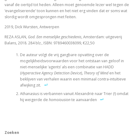
vanaf de oertijd tot heden. Alleen moet genoemde lezer wel tegen de
‘evangeliserende’ toon kunnen en het niet erg vinden dat er soms wat
Schoonselhof nu! – een eige
slordig wordt omgesprongen met feiten.
Luther. Zijn leven, zijn werk
2019, Dick Wursten, Antwerpen
REZA ASLAN,
God. Een menselijke geschiedenis
, Amsterdam: uitgeverij
Platoonse liefde (vertaling Symposium)
Balans, 2018. 284 blz., ISBN: 9789460038099, €22,50
De auteur volgt de vrij gangbare opvatting over de
mogelijkheidsvoorwaarden voor het ontstaan van geloof in
Is het de schuld van de ENE?
niet-menselijke ‘agents’ als een combinatie van HADD
(
Hyperactive Agency Detection Device
),
Theory of Mind
en het
Onder dezelfde sterren
beklijven van verhalen waarin een minimaal contra-intuïtieve
afwijking zit.
Christelijke toespraken
Athanasius is verbannen vanuit Alexandrië naar Trier (!) omdat
hij weigerde de
homoiousion
te aanvaarden
Afsluitend onwetenschappelijk naschrift bij Filosofisc
Voorwoorden. De crisis en een crisis. De heer Phister.
De Wittenbergse nachtegaal
Zoeken