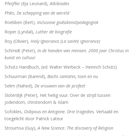
Pfeijffer (Ilja Leonard),
Alkibiades
Philo,
De schepping van de wereld
Roebben (Bert),
Inclusieve godsdienstpedagogiek
Roper (Lyndal),
Luther de biografie
Roy (Olivier),
Holy Ignorance (La sainte ignorance)
Schmidt (Peter),
In de handen van mensen. 2000 jaar Christus in
kunst en cultuur
Schütz-Handbuch, (ed. Walter Werbeck – Heinrich Schütz)
Schuurman (Barend),
Bachs cantates, toen en nu
Selim (Nahed),
De vrouwen van de profeet
Sloterdijk (Peter), Het heilig vuur. Over de strijd tussen
jodendom, christendom & Islam
Sofokles,
Oidipous en Antigone. Drie tragedies.
Vertaald en
toegelicht door Patrick Lateur
Stroumsa (Guy),
A New Science. The discovery of Religion