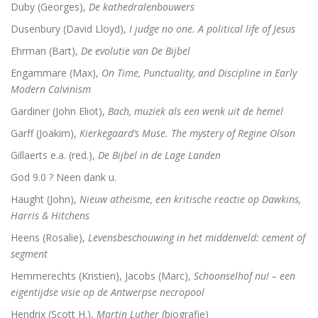
Adrianus VI (1459-1523). De tragische paus uit de N
Duby (Georges),
De kathedralenbouwers
Dusenbury (David Lloyd),
I judge no one. A political life of Jesus
Toen onze wereld christelijk werd
Ehrman (Bart),
De evolutie van De Bijbel
De Arminiaanse vredeskerk. Redevoeringen van Arminiu
Engammare (Max),
On Time, Punctuality, and Discipline in Early
Modern Calvinism
Het verloren koninkrijk
Gardiner (John Eliot),
Bach, muziek als een wenk uit de hemel
Herinneringen aan Socrates
Garff (Joakim),
Kierkegaard’s Muse. The mystery of Regine Olson
Gillaerts e.a. (red.),
De Bijbel in de Lage Landen
Wakend over God
God 9.0 ? Neen dank u.
Martin Luther
Haught (John),
Nieuw atheïsme, een kritische reactie op Dawkins,
Harris & Hitchens
Luther en ‘zijn Joden’
Heens (Rosalie),
Levensbeschouwing in het middenveld: cement of
Brand Luther / Het merk ‘Luther’
segment
Hemmerechts (Kristien), Jacobs (Marc),
Schoonselhof nu! – een
eigentijdse visie op de Antwerpse necropool
Hendrix (Scott H.),
Martin Luther
(biografie)