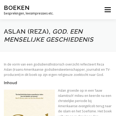
Ga
Alleen maar woorden
BOEKEN
naar
Menu
de
besprekingen, leesimpressies etc.
Geen dag zonder Bach
inhoud
Muziek zit tussen je oren
ASLAN (REZA),
GOD. EEN
MENSELIJKE GESCHIEDENIS
De bijbel, een vrij zinnige lezing
Wie is moslim ?
God. Een menselijke geschiedenis
In de vorm van een godsdiensthistorisch overzicht reflecteert Reza
Aslan (Iraans-Amerikaanse godsdienstwetenschapper, journalist en TV-
Over de psalmen. Uitweidingen 110-117
producent) in dit boek op zijn eigen religieuze zoektocht naar God.
Inhoud
The Jews and the Reformation.
Aslan groeide op in een ‘lauw
Zero Degrees of Empathy
islamitisch’ milieu en keerde na een
christelijke periode bij
Religious America, Secular Europe? A Theme and 
Amerikaanse
evangelicals
terug naar
de islam en het Soefisme. Het boek